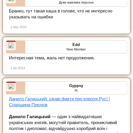
Дуже важлива персона
Бранко, тут такая каша в голове, что не интересно
указывать на ошибки
2 бер 2010
Edd
New Member
Интересная тема, жаль нет продолжения.
2 кві 2014
Gyppsy
:hi:
Данило Галицький: цікаві факти про короля Русі |
Спадщина Предків
Данило Галицький
— один з найвидатніших
українських князів, могутній правитель, проникливий
політик і дипломат, відчайдушно хоробрий воїн і