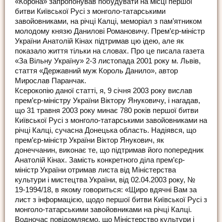
«Корона» запропонував побудувати на місці першої
битви Київської Русі з монголо-татарськими
завойовниками, на річці Калці, меморіал з пам’ятником
молодому князю Данилові Романовичу. Прем’єр-міністр
України Анатолій Кінах підтримав цю ідею, але як
показало життя тільки на словах. Про це писала газета
«За Вільну Україну» 2-3 листопада 2001 року м. Львів,
стаття «Державний муж Король Данило», автор
Мирослав Паранчак.
Ксерокопію даної статті, я, 9 січня 2003 року вислав
прем’єр-міністру України Віктору Януковичу, і нагадав,
що 31 травня 2003 року минає 780 років першої битви
Київської Русі з монголо-татарськими завойовниками на
річці Калці, сучасна Донецька область. Надіявся, що
прем’єр-міністр України Віктор Янукович, як
донеччанин, виконає те, що підтримав його попередник
Анатолій Кінах. Замість конкретного діла прем’єр-
міністр України отримав листа від Міністерства
культури і мистецтва України, від 02.04.2003 року, №
19-1994/18, в якому говориться: «Щиро вдячні Вам за
лист з інформацією, щодо першої битви Київської Русі з
монголо-татарськими завойовниками на річці Калці.
Водночас повідомляємо, що Міністерство культури і