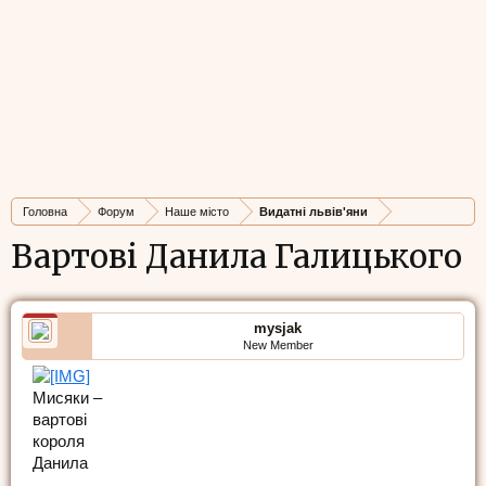
Головна
Форум
Наше місто
Видатні львів'яни
Вартові Данила Галицького
mysjak
New Member
Мисяки –
вартові
короля
Данила