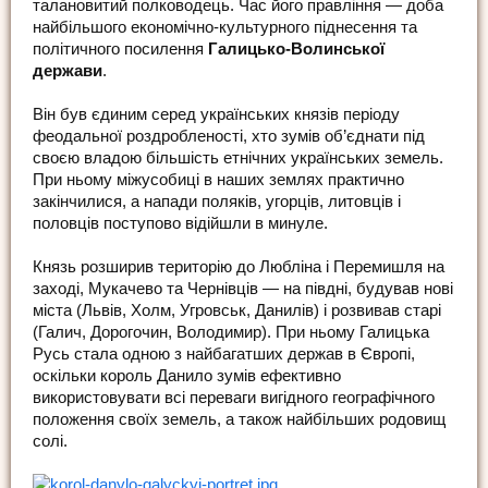
талановитий полководець. Час його правління — доба
найбільшого економічно-культурного піднесення та
політичного посилення
Галицько-Волинської
держави
.
Він був єдиним серед українських князів періоду
феодальної роздробленості, хто зумів об’єднати під
своєю владою більшість етнічних українських земель.
При ньому міжусобиці в наших землях практично
закінчилися, а напади поляків, угорців, литовців і
половців поступово відійшли в минуле.
Князь розширив територію до Любліна і Перемишля на
заході, Мукачево та Чернівців — на півдні, будував нові
міста (Львів, Холм, Угровськ, Данилів) і розвивав старі
(Галич, Дорогочин, Володимир). При ньому Галицька
Русь стала одною з найбагатших держав в Європі,
оскільки король Данило зумів ефективно
використовувати всі переваги вигідного географічного
положення своїх земель, а також найбільших родовищ
солі.