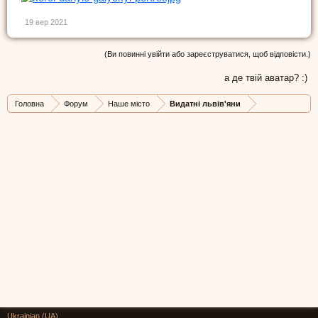
19 вер 2021
(Ви повинні увійти або зареєструватися, щоб відповісти.)
а де твій аватар? :)
Головна
Форум
Наше місто
Видатні львів'яни
Ukrainian (UA)