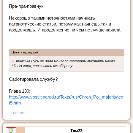
Пра-пра-правнук.
Нехорошо такими неточностями начинать
патриотические статьи, потому как начнешь так и
продолжишь. И продолжение ни чем не лучше начала.
Цитата від mysjak:
↑
2. Київська Русь не дала монголо-татарам виконати наказ
Чінгіз-хана, завоювати всю Європу.
Саботировала службу?
Глава 130:
http://www.vostlit.narod.ru/Texts/rus/Chron_Pol_majoris/tex
t5.htm
2 бер 2010
Тим22