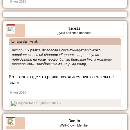
9 лют 2010
Тим22
Дуже важлива персона
Цитата від mysjak:
↑
автор цих рядків, як голова Всесвітньо-українського
патріотичного об’єднання «Корона» запропонував
побудувати на місці першої битви Київської Русі з монголо-
татарськими завойовниками, на річці Калці,
Вот только где эта речка находится никто толком не
знает
9 лют 2010
Подобається x
1
Danilo
Well-Known Member