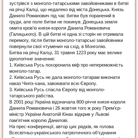
зустрівся з монголо-татарськими завойовниками в битві
на річці Калці, що недалеко від міста Донецька. Князь
Данило Романович під час битви був поранений в
груди, але поле битви не покинув. Донецька земля
омита кров’ю князя-короля Данила Романовича
(Галицького). В цій битві ні одна зі сторін не отримала
перемогу, після битви монголо-татарські завойовники
повернули свої «тумени» на схід, в Монголію.
Битва на річці Калці, 31 травня 1223 року має велике
ідеологічне значення:
1. Київська Русь похоронила міф про непереможність
монголо-татар.
2. Київська Русь не дала монголо-татарам виконати
наказ Чінгіз-хана, завоювати всю Європу.
3. Київська Русь спасла Європу від монголо-
татарського рабства.
В 2001 році Україна відзначала 800-річчя князя-короля
Данила Романовича і 26 жовтня того ж року Прем’єр-
міністр України Анатолій Кінах відкрив у Львові
пам’ятник королю Данилові.
На прес-конференції, автор цих рядків, як голова
Всесвітньо-українського патріотичного об’єднання