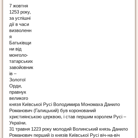
7 жовтня
1253 року,
за успішні
дії в часи
визволенн
я
Батьківщи
ни від
монголо-
татарських
завойовник
ів –
Золотої
Орди,
правнук
великого
князя Київської Русі Володимира Мономаха Данило
Романович (Галицький) був коронований
християнською церквою, і став першим королем Русі –
України.
31 травня 1223 року молодий Волинський князь Данило
Романович перший із князів Київської Русі віч-на-віч