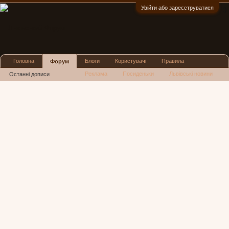
Увійти або зареєструватися
:)
Головна
Блоги
Користувачі
Правила
Форум
Реклама
Посиденьки
Львівські новини
Останні дописи