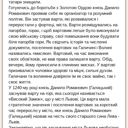
татари знищили.
Готуючись до боротьби з Золотою Ордою князь Данило
Романович проявив себе як організатор та розумний
політик. Він застував варти, які розвивалися і
переростали у фортеці, міста. Варти розміщувались на
пагорбах, горах, і щоб вартовим легше було виконувати
свою військову справу, свої помешкання вони будувати
біля пагорбів гори. Як свідчить історія та численні
документи, поселення вартових на Галичині і Волині
називались «мисяки». Вартовий, на час виконання
своїх обов’язків, не мав права залишати варту. Обід,
вечерю, йому приносили в глиняних мисках. У вартові
призивалися чоловіки здорові та міцні, сильні духом.
Галичани та волиняни довіряли їм як своє майно, так і
своє життя.
У 1240-му році князь Данило Романович (Галицький)
заснував варту на горі, яка сьогодні називається
«Високий Замок», що у місті Львові. Ця варта мала
стратегічне значення і поселення вартових за короткий
час переросло у місто, яке князь Данило Романович
(Галицький) назвав на честь свого старшого сина Лева -
Львів.
Закономірно, що рік заснування міста Львова необхідно