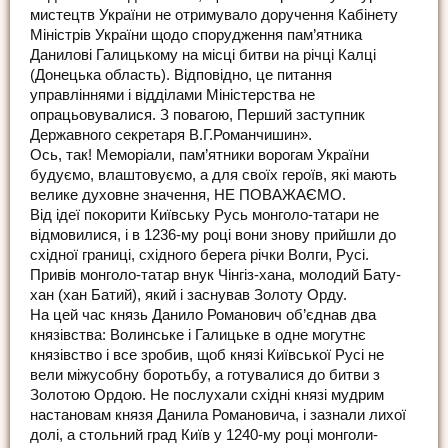
мистецтв України не отримувало доручення Кабінету
Міністрів України щодо спорудження пам’ятника
Данилові Галицькому на місці битви на річці Калці
(Донецька область). Відповідно, це питання
управліннями і відділами Міністерства не
опрацьовувалися. З повагою, Перший заступник
Державного секретаря В.Г.Романчишин».
Ось, так! Меморіали, пам’ятники ворогам України
будуємо, влаштовуємо, а для своїх героїв, які мають
велике духовне значення, НЕ ПОВАЖАЄМО.
Від ідеї покорити Київську Русь монголо-татари не
відмовилися, і в 1236-му році вони знову прийшли до
східної границі, східного берега річки Волги, Русі.
Привів монголо-татар внук Чінгіз-хана, молодий Бату-
хан (хан Батий), який і заснував Золоту Орду.
На цей час князь Данило Романович об’єднав два
князівства: Волинське і Галицьке в одне могутнє
князівство і все зробив, щоб князі Київської Русі не
вели міжусобну боротьбу, а готувалися до битви з
Золотою Ордою. Не послухали східні князі мудрим
настановам князя Данила Романовича, і зазнали лихої
долі, а стольний град Київ у 1240-му році монголи-