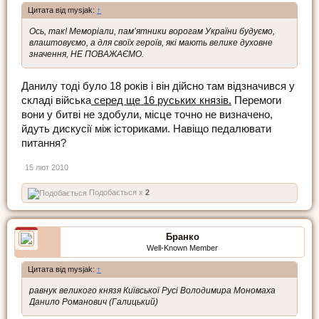
Цитата від mysjak:
↑
Ось, так! Меморіали, пам’ятники ворогам України будуємо,
влаштовуємо, а для своїх героїв, які мають велике духовне
значення, НЕ ПОВАЖАЄМО.
Данилу тоді було 18 років і він дійсно там відзначився у
складі війська
серед ще 16 руських князів.
Перемоги
вони у битві не здобули, місце точно не визначено,
йдуть дискусії між істориками. Навіщо педалювати
питання?
15 лют 2010
Подобається x
2
Бранко
Well-Known Member
Цитата від mysjak:
↑
равнук великого князя Київської Русі Володимира Мономаха
Данило Романович (Галицький)