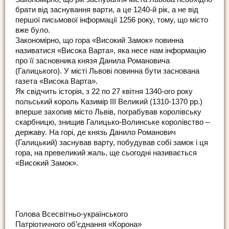
брати від заснування варти, а це 1240-й рік, а не від
першої письмової інформації 1256 року, тому, що місто
вже було.
Закономірно, що гора «Високий Замок» повинна
називатися «Висока Варта», яка несе нам інформацію
про її засновника князя Данила Романовича
(Галицького). У місті Львові повинна бути заснована
газета «Висока Варта».
Як свідчить історія, з 22 по 27 квітня 1340-ого року
польський король Казимір ІІІ Великий (1310-1370 рр.)
вперше захопив місто Львів, пограбував королівську
скарбницю, знищив Галицько-Волинське королівство –
державу. На горі, де князь Данило Романович
(Галицький) заснував варту, побудував собі замок і ця
гора, на превеликий жаль, ще сьогодні називається
«Високий Замок».
Голова Всесвітньо-українського
Патріотичного об’єднання «Корона»