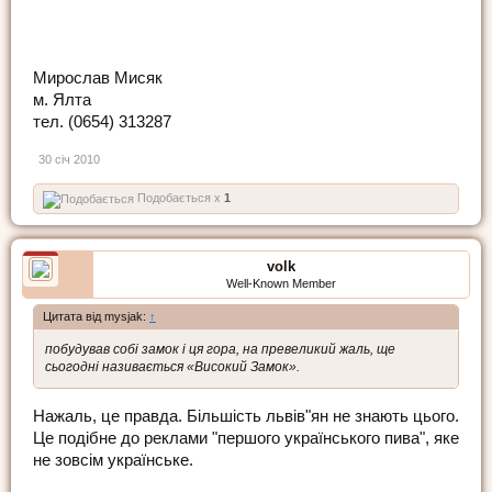
Мирослав Мисяк
м. Ялта
тел. (0654) 313287
30 січ 2010
Подобається x
1
volk
Well-Known Member
Цитата від mysjak:
↑
побудував собі замок і ця гора, на превеликий жаль, ще
сьогодні називається «Високий Замок».
Нажаль, це правда. Більшість львів"ян не знають цього.
Це подібне до реклами "першого українського пива", яке
не зовсім українське.