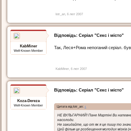
lotr_an
,
6 лют 2007
Відповідь: Серіал "Секс і місто"
KabMiner
Так, Леся+Рома непоганий серіал. був
Well-Known Member
KabMiner
,
6 лют 2007
Відповідь: Серіал "Секс і місто"
Koza-Dereza
Well-Known Member
Цитата від lotr_an:
↑
НЕ ВУЛЬГАРНИЙ! Пане Мартіні Ви напевне 
насолоди.
Не закидайте, що от як я це пишу то значит
Цей фільм це розбещення молодих мізків (н