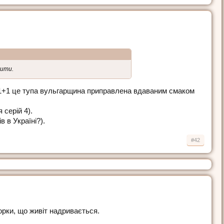
чити.
 1+1 це тупа вульгарщина приправлена вдаваним смаком
 серій 4).
 в Україні?).
#42
орки, що живіт надривається.