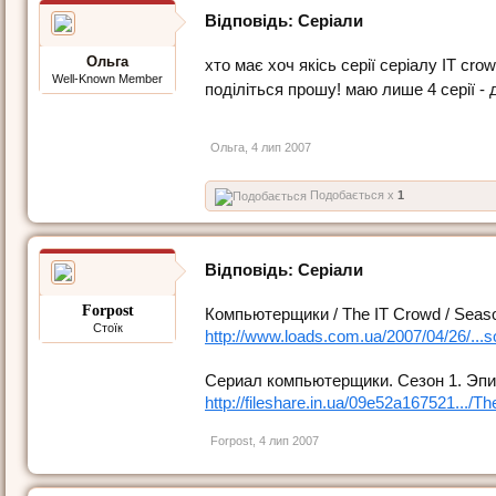
Відповідь: Серіали
Ольга
хто має хоч якісь серії серіалу IT cro
Well-Known Member
поділіться прошу! маю лише 4 серії - 
Ольга
,
4 лип 2007
Подобається x
1
Відповідь: Серіали
Forpost
Компьютерщики / The IT Crowd / Seaso
Стоїк
http://www.loads.com.ua/2007/04/26/..
Сериал компьютерщики. Сезон 1. Эпиз
http://fileshare.in.ua/09e52a167521.../Th
Forpost
,
4 лип 2007