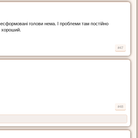
а несформовані голови нема. І проблеми там постійно
л хороший.
#47
#48