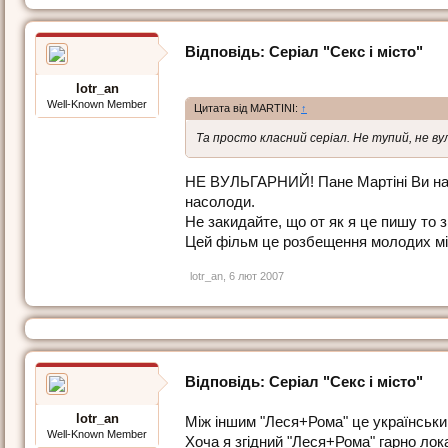
Відповідь: Серіал "Секс і місто"
lotr_an
Well-Known Member
Цитата від MARTINI:
↑
Та просто класний серіал. Не тупий, не в
НЕ ВУЛЬГАРНИЙ! Пане Мартіні Ви напе
насолоди.
Не закидайте, що от як я це пишу то 
Цей фільм це розбещення молодих мізк
lotr_an
,
6 лют 2007
Відповідь: Серіал "Секс і місто"
lotr_an
Між іншим "Леся+Рома" це український
Well-Known Member
Хоча я згідний "Леся+Рома" гарно лок