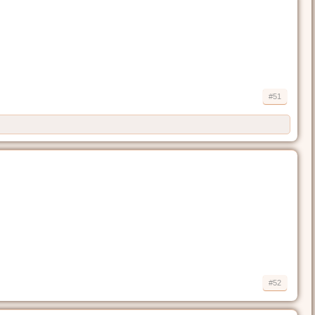
#51
#52