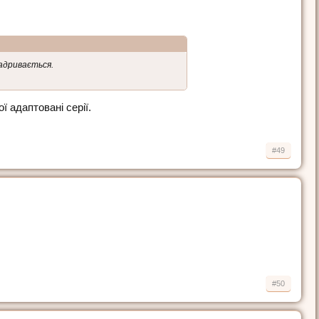
надривається.
ої адаптовані серії.
#49
#50