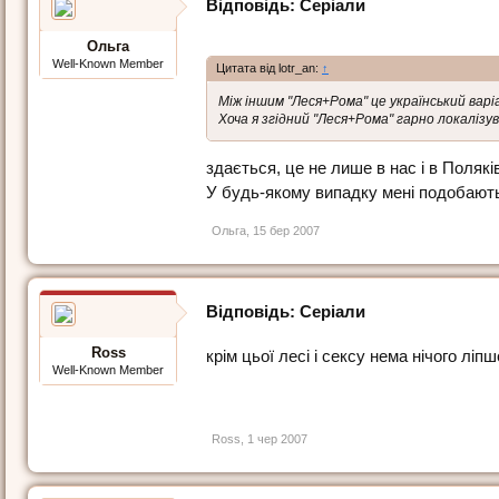
Відповідь: Серіали
Ольга
Well-Known Member
Цитата від lotr_an:
↑
Між іншим "Леся+Рома" це український вар
Хоча я згідний "Леся+Рома" гарно локалізув
здається, це не лише в нас і в Поляків 
У будь-якому випадку мені подобают
Ольга
,
15 бер 2007
Відповідь: Серіали
Ross
крім цьої лесі і сексу нема нічого лі
Well-Known Member
Ross
,
1 чер 2007