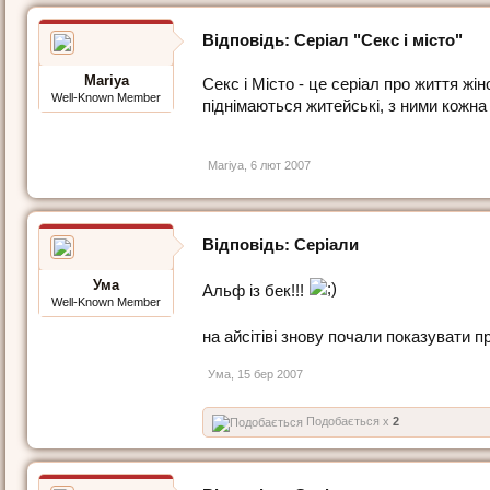
Відповідь: Серіал "Секс і місто"
Mariya
Секс і Місто - це серіал про життя жін
Well-Known Member
піднімаються житейські, з ними кожна 
Mariya
,
6 лют 2007
Відповідь: Серіали
Ума
Альф із бек!!!
Well-Known Member
на айсітіві знову почали показувати п
Ума
,
15 бер 2007
Подобається x
2