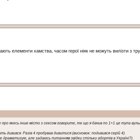
ають елементи хамства, часом герої ніяк не можуть вилізти з тру
про якесь інше місто з сексом говорите, те що я бачив по 1+1 це тупа ву
ь дивився. Разів 4 пробував дивитися (висновок: подивився серій 4).
е драматизую, але задаюсь питанням звідки стільки абортів в Україні?).