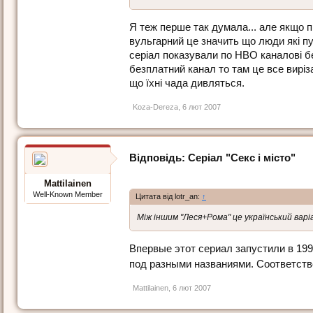
Я теж перше так думала... але якщо пр
вульгарний це значить що люди якi пус
серiал показували по HBO каналовi без
безплатний канал то там це все вирiза
що їхнi чада дивляться.
Koza-Dereza
,
6 лют 2007
Відповідь: Серіал "Секс і місто"
Mattilainen
Well-Known Member
Цитата від lotr_an:
↑
Між іншим "Леся+Рома" це український варі
Впервые этот сериал запустили в 199
под разными названиями. Соответств
Mattilainen
,
6 лют 2007