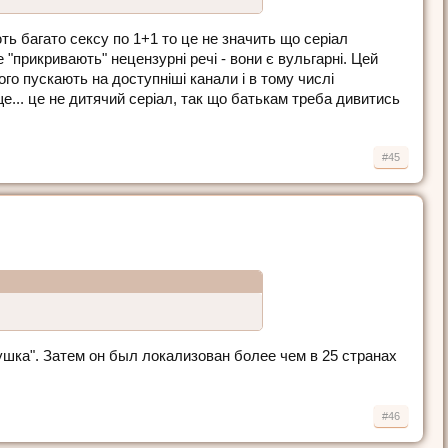
ть багато сексу по 1+1 то це не значить що серiал
 "прикривають" нецензурнi речi - вони є вульгарнi. Цей
ого пускають на доступнiшi канали i в тому числi
ще... це не дитячий серiал, так що батькам треба дивитись
#45
ушка". Затем он был локализован более чем в 25 странах
#46