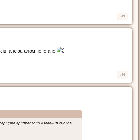
#43
сів, але загалом непогано.
#44
льгарщина приправлена вдаваним смаком