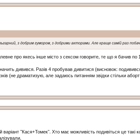
ульгарний, з добрим гумором, з добрими акторами. Але краще самій раз поба
вне про якесь інше місто з сексом говорите, те що я бачив по
значить дивився. Разів 4 пробував дивитися (висновок: подивився
ів (не драматизую, але задаюсь питанням звідки стільки абортів
 варіант "Кася+Томек". Хто має можливість подивіться це такі к
алізували.