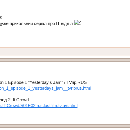
wd
дуже прикольний серіал про ІТ відділ
n 1 Episode 1 "Yesterday's Jam" / TVrip,RUS
.son_1_episode_1_yesterdays_jam__tvriprus.html
од 2. It Crowd
e.IT.Crowd.S01E02.rus.lostfilm.tv.avi.html