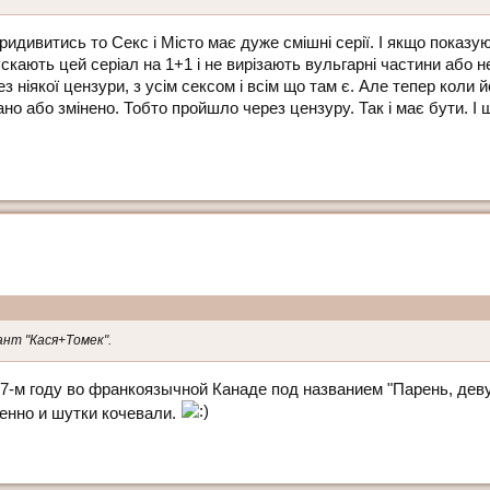
идивитись то Секс i Мiсто має дуже смiшнi серiї. I якщо показую
кають цей серiал на 1+1 i не вирiзають вульгарнi частини або не
 нiякої цензури, з усiм сексом i всiм що там є. Але тепер коли й
но або змiнено. Тобто пройшло через цензуру. Так i має бути. I 
ант "Кася+Томек".
7-м году во франкоязычной Канаде под названием "Парень, дев
енно и шутки кочевали.