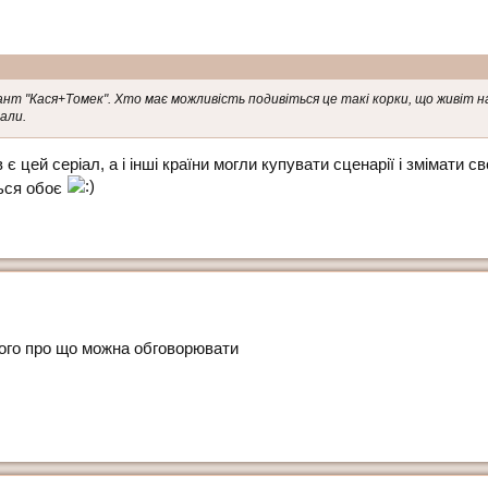
іант "Кася+Томек". Хто має можливість подивіться це такі корки, що живіт 
али.
є цей серіал, а і інші країни могли купувати сценарії і змімати св
ься обоє
пшого про що можна обговорювати