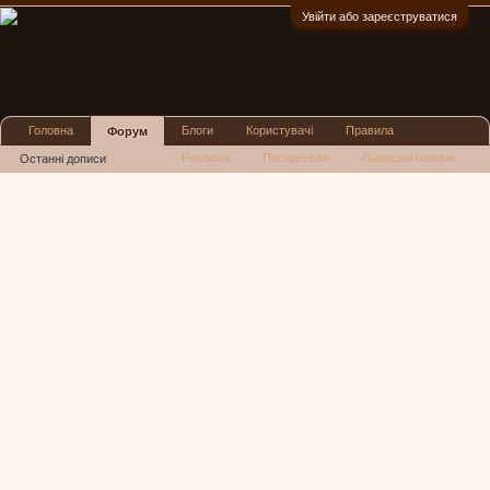
Увійти або зареєструватися
:)
Головна
Блоги
Користувачі
Правила
Форум
Реклама
Посиденьки
Львівські новини
Останні дописи