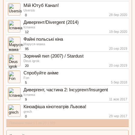
Мій Ютуб Канал!
Usersis
28 бер 2020
0
Дивергент/Divergent (2014)
Іспанка
19 бер 2020
12
Файні польські кіна
Маруся-мама
20 сер 2019
95
Зоряний пил (2007) / Stardust
Deus igrok
20 сер 2019
20
Спробуйте аніме
Fon
5 бер 2018
5
Дивергент, частина 2: Інсургент/Insurgent
Іспанка
11 жов 2017
9
Кіноафіша кінотеатрів Львова!
grech
29 чер 2017
0
Показано теми з 1 по 20 з 329