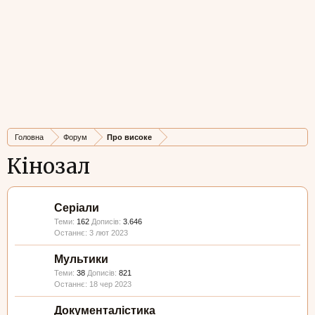
Головна
Форум
Про високе
Кінозал
Серіали
Теми:
162
Дописів:
3.646
3 лют 2023
Мультики
Теми:
38
Дописів:
821
18 чер 2023
Документалістика