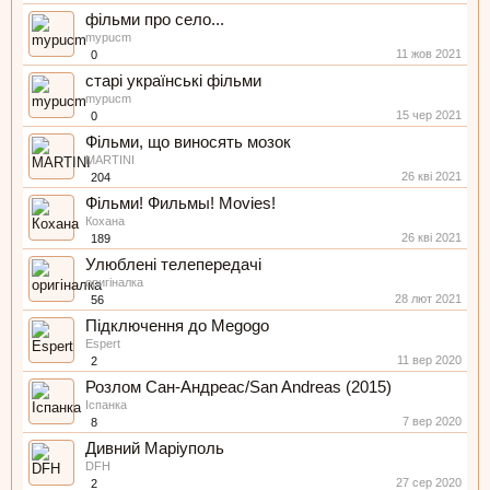
фільми про село...
mypucm
11 жов 2021
0
старі українські фільми
mypucm
15 чер 2021
0
Фільми, що виносять мозок
MARTINI
26 кві 2021
204
Фільми! Фильмы! Movies!
Кохана
26 кві 2021
189
Улюблені телепередачі
оригіналка
28 лют 2021
56
Підключення до Megogo
Espert
11 вер 2020
2
Розлом Сан-Андреас/San Andreas (2015)
Іспанка
7 вер 2020
8
Дивний Маріуполь
DFH
27 сер 2020
2