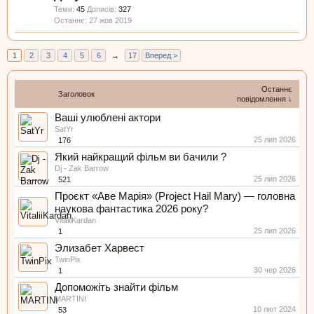
Теми:
45
Дописів:
327
27 жов 2019
1
2
3
4
5
6
→
17
Вперед >
Останнє
Заголовок
повідомлення ↓
Ваші улюблені актори
SatYr
25 лип 2026
176
Який найкращий фільм ви бачили ?
Dj - Zak Barrow
25 лип 2026
521
Проєкт «Аве Марія» (Project Hail Mary) — головна
наукова фантастика 2026 року?
VitaliiKardan
25 лип 2026
1
Элизабет Харвест
TwinPix
30 чер 2026
1
Допоможіть знайти фільм
MARTINI
10 лют 2024
53