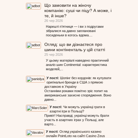
Що замовити на жіночу
компанію: суші чи піцу? А може, і
те, й інше?
26 чер 2026
Нарешті п’ятниця — і ви з подругами
зібралися на давно заплановані
посиденьки в когось вдома....
Огляд: що ви дізнаєтеся про
шини контіненталь у цій статті
25 чер 2026
У цьому матеріалі наведено практичний
аналіз шин Continental: характеристика
моделей,...
У пості
:
Шопінг без кордонів: як купувати
оригінальні бренди в США з прямою
доставкою в Україну
Останніми роками помітно зріс попит на
американське захисне спорядження. Воно
давно...
У пості
:
Чи можуть українці грати в
азартні ігри в Польщі?
Привіт! Насправді, українці можуть брати
участь в азартних іграх у Польщі, але
варто...
У пості
:
Огляд українського казино
онлайн PointLoto на сайті Casino Zeus