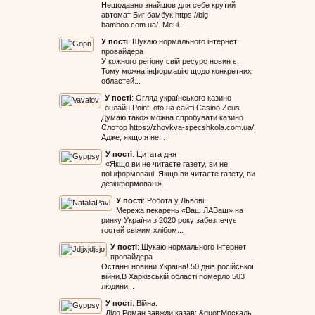
Нещодавно знайшов для себе крутий
автомат Биг бамбук https://big-
bamboo.com.ua/. Мені...
У пості
:
Шукаю нормального інтернет
провайдера
У кожного регіону свій ресурс новин є.
Тому можна інформацію щодо конкретних
областей...
У пості
:
Огляд українського казино
онлайн PointLoto на сайті Casino Zeus
Думаю також можна спробувати казино
Слотор https://zhovkva-specshkola.com.ua/.
Адже, якщо я не...
У пості
:
Цитата дня
«Якщо ви не читаєте газету, ви не
поінформовані. Якщо ви читаєте газету, ви
дезінформовані»...
У пості
:
Робота у Львові
Мережа пекарень «Ваш ЛАВаш» на
ринку України з 2020 року забезпечує
гостей свіжим хлібом...
У пості
:
Шукаю нормального інтернет
провайдера
Останні новини Україна! 50 днів російської
війни.В Харківській області померло 503
людини...
У пості
:
Війна.
Дідо Роман завжди казав: &quot;Москаль