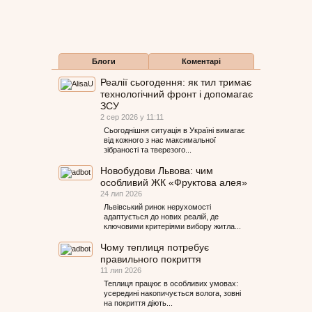
Блоги
Коментарі
Реалії сьогодення: як тил тримає
технологічний фронт і допомагає
ЗСУ
2 сер 2026 у 11:11
Сьогоднішня ситуація в Україні вимагає
від кожного з нас максимальної
зібраності та тверезого...
Новобудови Львова: чим
особливий ЖК «Фруктова алея»
24 лип 2026
Львівський ринок нерухомості
адаптується до нових реалій, де
ключовими критеріями вибору житла...
Чому теплиця потребує
правильного покриття
11 лип 2026
Теплиця працює в особливих умовах:
усередині накопичується волога, зовні
на покриття діють...