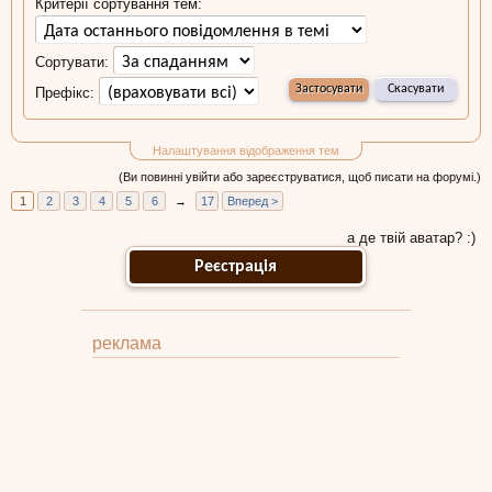
Критерії сортування тем:
Сортувати:
Префікс:
Налаштування відображення тем
(Ви повинні увійти або зареєструватися, щоб писати на форумі.)
1
2
3
4
5
6
→
17
Вперед >
а де твій аватар? :)
Реєстрація
реклама