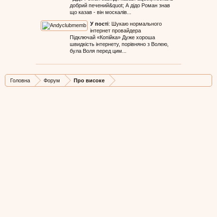
добрий печений&quot; А дідо Роман знав
що казав - він москалів...
У пості
:
Шукаю нормального
інтернет провайдера
Підключай «Копійка» Дуже хороша
швидкість інтернету, порівняно з Волею,
була Воля перед цим...
Головна
Форум
Про високе