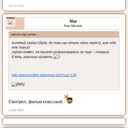
15 січ 2011
Мак
New Member
Цитата від пупер:
↑
дитячий серіал (буде, бо поки що тільки одна серія є), але ніби
нічо такий
серіал-комікс, на багато розраховувати не тре -- поганих
б’ють, хороших цілують
http://www.lostfilm.tv/browse.php?cat=138
Смотрел, фильм классный.
3 лют 2011