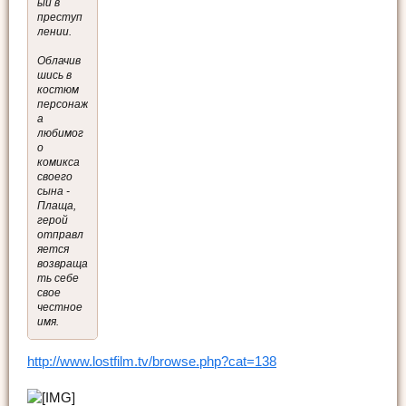
ый в
преступ
лении.
Облачив
шись в
костюм
персонаж
а
любимог
о
комикса
своего
сына -
Плаща,
герой
отправл
яется
возвраща
ть себе
свое
честное
имя.
http://www.lostfilm.tv/browse.php?cat=138