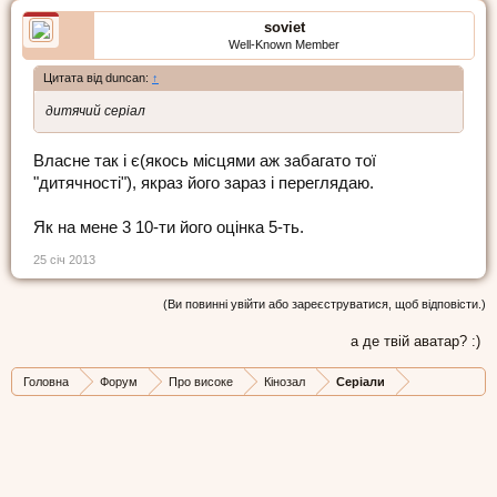
soviet
Well-Known Member
Цитата від duncan:
↑
дитячий серіал
Власне так і є(якось місцями аж забагато тої
"дитячності"), якраз його зараз і переглядаю.
Як на мене 3 10-ти його оцінка 5-ть.
25 січ 2013
(Ви повинні увійти або зареєструватися, щоб відповісти.)
а де твій аватар? :)
Головна
Форум
Про високе
Кінозал
Серіали