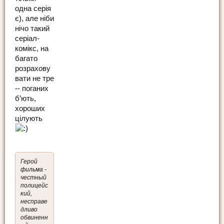
одна серія
є), але ніби
нічо такий
серіал-
комікс, на
багато
розрахову
вати не тре
-- поганих
б’ють,
хороших
цілують
Герой
фильма -
честный
полицейс
кий,
несправе
дливо
обвиненн