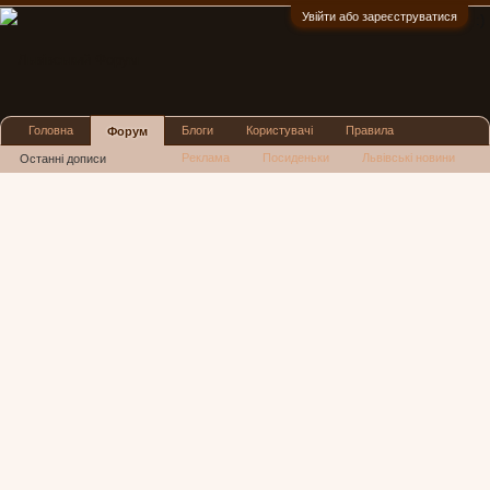
Увійти або зареєструватися
:)
Головна
Блоги
Користувачі
Правила
Форум
Реклама
Посиденьки
Львівські новини
Останні дописи