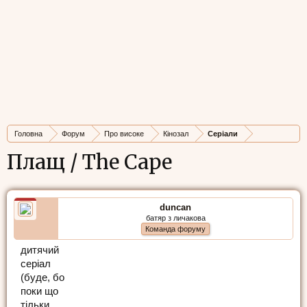
Головна
Форум
Про високе
Кінозал
Серіали
Плащ / The Cape
duncan
батяр з личакова
Команда форуму
дитячий
серіал
(буде, бо
поки що
тільки