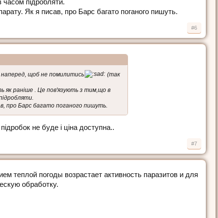
з часом підробляти.
арату. Як я писав, про Барс багато поганого пишуть.
#6
ни наперед, щоб не помилитись
(так
 як раніше . Це пов'язують з тим,що в
 підробляти.
ав, про Барс багато поганого пишуть.
ідробок не буде і ціна доступна..
#7
ем теплой погоды возрастает активность паразитов и для
ескую обработку.