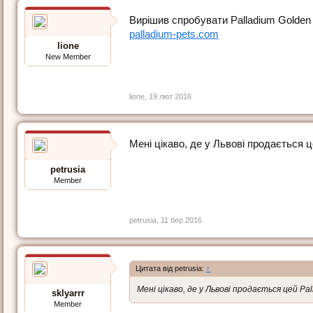
Вирішив спробувати Palladium Golden 
palladium-pets.com
lione
New Member
lione
,
19 лют 2016
Мені цікаво, де у Львові продається 
petrusia
Member
petrusia
,
11 бер 2016
Цитата від petrusia:
↑
Мені цікаво, де у Львові продається цей P
sklyarrr
Member