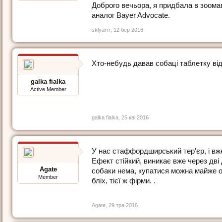
Доброго вечьора, я придбала в зоомаг
аналог Bayer Advocate.
sklyarrr
,
12 бер 2016
Хто-небудь давав собаці таблетку від
galka fialka
Active Member
galka fialka
,
25 кві 2016
У нас стаффордширський тер'єр, і вже
Ефект стійкий, виникає вже через дві 
Agate
собаки нема, купатися можна майже о
Member
бліх, тієї ж фірми. .
Agate
,
29 тра 2016