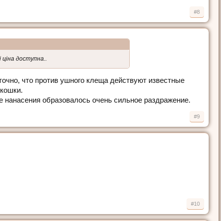
#8
 ціна доступна..
 точно, что против ушного клеща действуют известные
 кошки.
сте нанасения образовалось очень сильное раздражение.
#9
#10