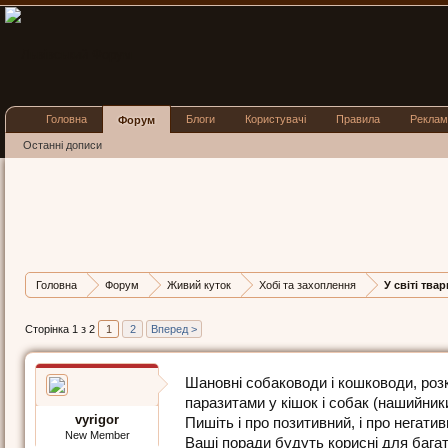
Головна
Блоги
Користувачі
Правила
Реклам
Форум
Останні дописи
У СВІТІ ТВАРИН
Обговорення засобів проти
Posted by
vyrigor
on
22 лис 2015
відповідей - 35
Головна
Форум
Живий куток
Хобі та захоплення
У світі тва
Сторінка 1 з 2
1
2
Вперед >
Шановні собаководи і кошководи, роз
паразитами у кішок і собак (нашийники,
vyrigor
Пишіть і про позитивний, і про негати
New Member
Ваші поради будуть корисні для бага