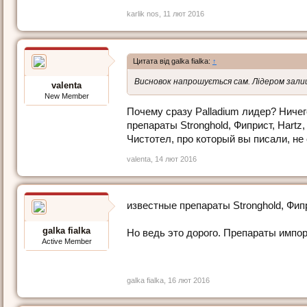
karlik nos
,
11 лют 2016
Цитата від galka fialka:
↑
Висновок напрошується сам. Лідером залиша
valenta
New Member
Почему сразу Palladium лидер? Ничег
препараты Stronghold, Фиприст, Hartz,
Чистотел, про который вы писали, не
valenta
,
14 лют 2016
известные препараты Stronghold, Фипри
galka fialka
Но ведь это дорого. Препараты импор
Active Member
galka fialka
,
16 лют 2016