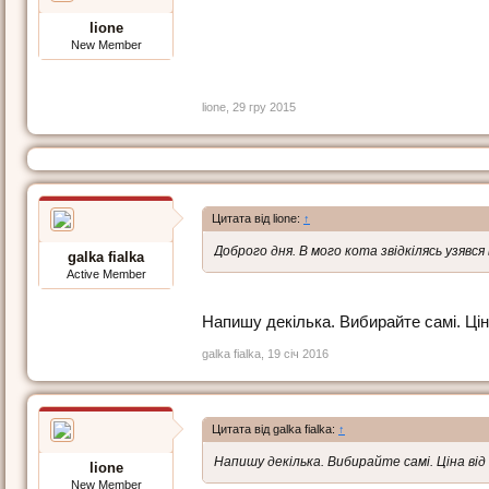
lione
New Member
lione
,
29 гру 2015
Цитата від lione:
↑
Доброго дня. В мого кота звідкілясь узявся
galka fialka
Active Member
Напишу декілька. Вибирайте самі. Ціна
galka fialka
,
19 січ 2016
Цитата від galka fialka:
↑
Напишу декілька. Вибирайте самі. Ціна від в
lione
New Member