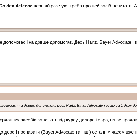
Golden defence
перший раз чую, треба про цей засіб почитати. 
 допомогає і на довше допомогає. Десь Hartz, Bayer Advocate і 
омогає і на довше допомогає. Десь Hartz, Bayer Advocate і вище за 1 дозу 
акордонних засобів залежать від курсу долара і євро, плюс прод
о дорогі препарати (Bayer Advocate та інші) останнім часом вже 