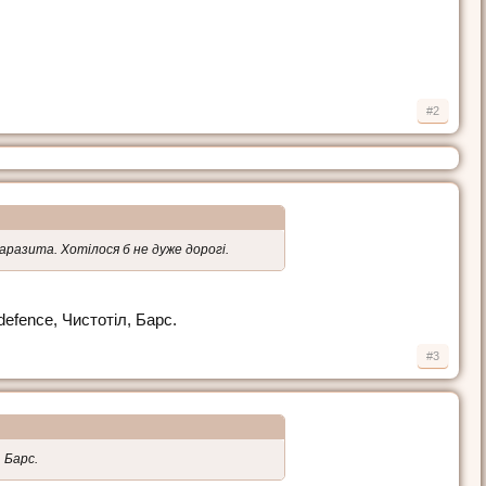
#2
паразита. Хотілося б не дуже дорогі.
defence, Чистотіл, Барс.
#3
 Барс.