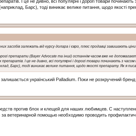
паратів. І це не дивно, всі популярні і дорогі товари починають 
априклад, Барс), тоді виникає велике питання, щодо якості преп
онних засобів залежать від курсу долара і євро, плюс продавці завишають ці
рогі препарати (Bayer Advocate та інші) останнім часом вже не допомагають
 препаратів. І це не дивно, всі популярні і дорогі товари починають з часом
клад, Барс), тоді виникає велике питання, щодо якості препарату. Як я пис
алишається український Palladium. Поки не розкручений бренд п
едств против блох и клещей для наших любимцев. С наступлени
я за ветеринарной помощью необходимо проводить профилактич