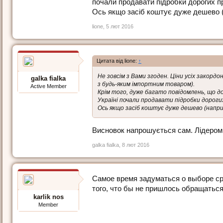
почали продавати підробки дорогих пре
Ось якщо засіб коштує дуже дешево (н
lione
,
5 лют 2016
Цитата від lione:
↑
Не зовсім з Вами згоден. Ціни усіх закорд
galka fialka
з будь-яким імпортним товаром).
Active Member
Крім того, дуже багато повідомлень, що до
Україні почали продавати підробки дорогих
Ось якщо засіб коштує дуже дешево (напри
Висновок напрошується сам. Лідером з
galka fialka
,
8 лют 2016
Самое время задуматься о выборе ср
того, что бы не пришлось обращатьс
karlik nos
Member