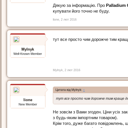
Дякую за інформацію. Про
Palladium 
купувати його точно не буду.
lione
,
2 лют 2016
тут все просто чим дорожче тим краще
Mylnyk
Well-Known Member
Mylnyk
,
2 лют 2016
Цитата від Mylnyk:
↑
тут все просто чим дорожче тим краще доп
lione
New Member
Не зовсім з Вами згоден. Ціни усіх з
з будь-яким імпортним товаром).
Крім того, дуже багато повідомлень, щ