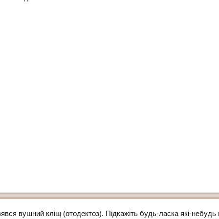
зявся вушний кліщ (отодектоз). Підкажіть будь-ласка які-небудь к