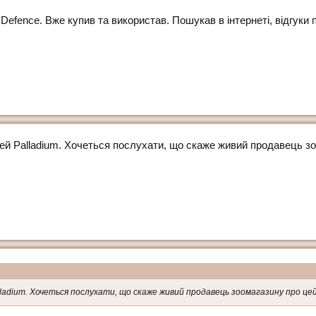
Defence. Вже купив та використав. Пошукав в інтернеті, відгук
цей Palladium. Хочеться послухати, що скаже живий продавець зо
alladium. Хочеться послухати, що скаже живий продавець зоомагазину про цей