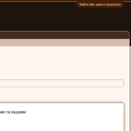
Увійти або зареєструватися
:)
ішок і собак
ами та іншими