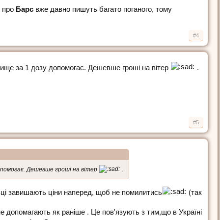
А про
Барс
вже давно пишуть багато поганого, тому
#4
вище за 1 дозу допомогає. Дешевше гроші на вітер
.
#5
допомогає. Дешевше гроші на вітер
.
авці завишають ціни наперед, щоб не помилитись
(так
не допомагають як раніше . Це пов'язують з тим,що в Україні