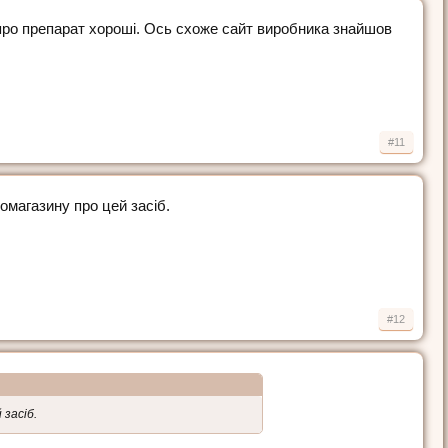
и про препарат хороші. Ось схоже сайт виробника знайшов
#11
омагазину про цей засіб.
#12
 засіб.