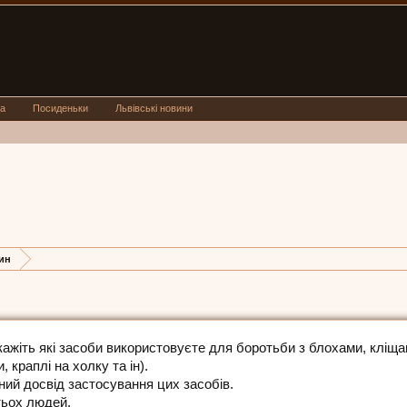
а
Посиденьки
Львівські новини
 бліх та інших паразитів у к
рин
кажіть які засоби використовуєте для боротьби з блохами, кліщ
 краплі на холку та ін).
вний досвід застосування цих засобів.
тьох людей.