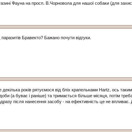
азині Фауна на просп. В.Чорновола для нашої собаки (для захисту
 паразитів Бравекто? Бажано почути відгуки.
 декілька років рятуємося від бліх крапельками Hartz, ось таким
доби (а буває і раніше) та тримається більше місяця, потім треб
дразу після нанесення засобу - на ефективність це не впливає.