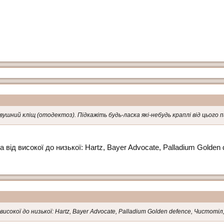
 вушний кліщ (отодектоз). Підкажіть будь-ласка які-небудь краплі від цього 
 від високої до низької: Hartz, Bayer Advocate, Palladium Golden 
исокої до низької: Hartz, Bayer Advocate, Palladium Golden defence, Чистотіл,