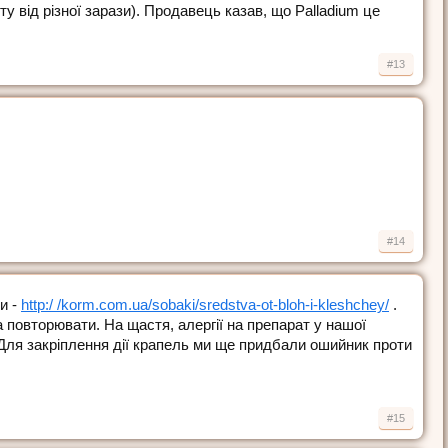
 вiд рiзної зарази). Продавець казав, що Palladium це
#13
#14
и -
http:/ /korm.com.ua/sobaki/sredstva-ot-bloh-i-kleshchey/
.
а повторювати. На щастя, алергії на препарат у нашої
 Для закріплення дії крапель ми ще придбали ошийник проти
#15