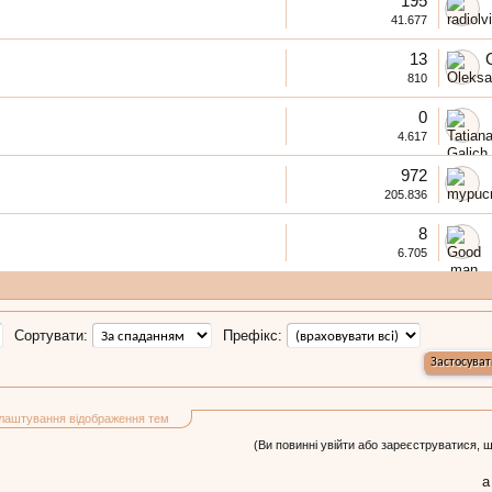
195
41.677
13
810
0
4.617
972
205.836
8
6.705
Сортувати:
Префікс:
лаштування відображення тем
(Ви повинні увійти або зареєструватися, 
а