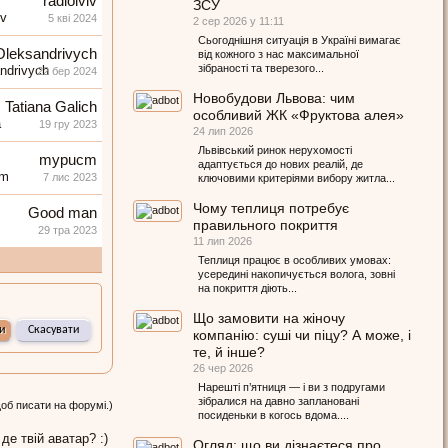
radiolviv
ЗСУ
5 кві 2024
2 сер 2026 у 11:11
Сьогоднішня ситуація в Україні вимагає
Oleksandrivych
від кожного з нас максимальної
зібраності та тверезого...
22 бер 2024
Новобудови Львова: чим
Tatiana Galich
особливий ЖК «Фруктова алея»
19 гру 2023
24 лип 2026
Львівський ринок нерухомості
mypucm
адаптується до нових реалій, де
7 лис 2023
ключовими критеріями вибору житла...
Чому теплиця потребує
Good man
правильного покриття
29 тра 2023
11 лип 2026
Теплиця працює в особливих умовах:
усередині накопичується волога, зовні
на покриття діють...
Що замовити на жіночу
компанію: суші чи піцу? А може, і
те, й інше?
26 чер 2026
Нарешті п’ятниця — і ви з подругами
зібралися на давно заплановані
щоб писати на форумі.)
посиденьки в когось вдома....
 де твій аватар? :)
Огляд: що ви дізнаєтеся про