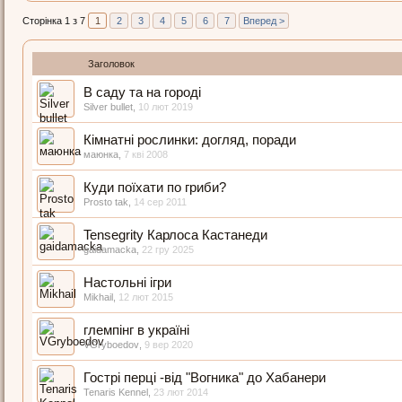
Сторінка 1 з 7
1
2
3
4
5
6
7
Вперед >
Заголовок
В саду та на городі
Silver bullet
,
10 лют 2019
Кімнатні рослинки: догляд, поради
маюнка
,
7 кві 2008
Куди поїхати по гриби?
Prosto tak
,
14 сер 2011
Tensegrity Карлоса Кастанеди
gaidamacka
,
22 гру 2025
Настольні ігри
Mikhail
,
12 лют 2015
глемпінг в україні
VGryboedov
,
9 вер 2020
Гострі перці -від "Вогника" до Хабанери
Tenaris Kennel
,
23 лют 2014