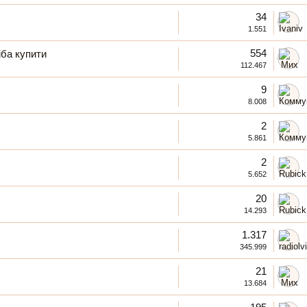
34
1.551
554
іба купити
112.467
9
8.008
2
5.861
2
5.652
20
14.293
1.317
345.999
21
13.684