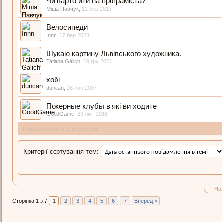
Чи варто йти на програміста?
Міша Павчук
,
12 сер 2013
Велосипеди
Innn
,
17 бер 2023
Шукаю картину Львівського художника.
Tatiana Galich
,
19 гру 2023
хобі
duncan
,
26 лип 2007
Покерные клубы в які ви ходите
GoodGame
,
23 лют 2018
Показано теми з 1 по 20 з 136
Критерії сортування тем:
На
Сторінка 1 з 7
1
2
3
4
5
6
7
Вперед >