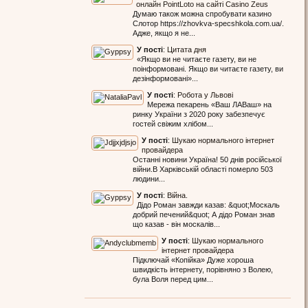
онлайн PointLoto на сайті Casino Zeus
Думаю також можна спробувати казино
Слотор https://zhovkva-specshkola.com.ua/.
Адже, якщо я не...
У пості
:
Цитата дня
«Якщо ви не читаєте газету, ви не
поінформовані. Якщо ви читаєте газету, ви
дезінформовані»...
У пості
:
Робота у Львові
Мережа пекарень «Ваш ЛАВаш» на
ринку України з 2020 року забезпечує
гостей свіжим хлібом...
У пості
:
Шукаю нормального інтернет
провайдера
Останні новини Україна! 50 днів російської
війни.В Харківській області померло 503
людини...
У пості
:
Війна.
Дідо Роман завжди казав: &quot;Москаль
добрий печений&quot; А дідо Роман знав
що казав - він москалів...
У пості
:
Шукаю нормального
інтернет провайдера
Підключай «Копійка» Дуже хороша
швидкість інтернету, порівняно з Волею,
була Воля перед цим...