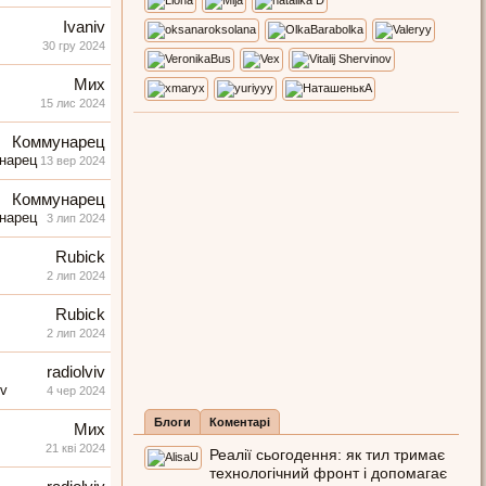
Ivaniv
30 гру 2024
Мих
15 лис 2024
Коммунарец
13 вер 2024
Коммунарец
3 лип 2024
Rubick
2 лип 2024
Rubick
2 лип 2024
radiolviv
4 чер 2024
Блоги
Коментарі
Мих
21 кві 2024
Реалії сьогодення: як тил тримає
технологічний фронт і допомагає