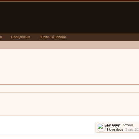
а
Посиденьки
Львівські новини
Останнє:
Котики
I love dogs
,
3 лис 20