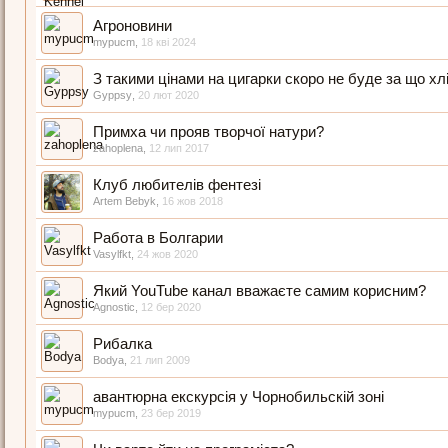
Агроновини
mypucm
,
18 кві 2024
З такими цінами на цигарки скоро не буде за що хл
Gyppsy
,
20 лют 2020
Примха чи прояв творчої натури?
zahoplena
,
12 лип 2017
Клуб любителів фентезі
Artem Bebyk
,
16 жов 2018
Работа в Болгарии
Vasylfkt
,
24 жов 2020
Який YouTube канал вважаєте самим корисним?
Agnostic
,
12 бер 2020
Рибалка
Bodya
,
21 лип 2009
авантюрна екскурсія у Чорнобильскій зоні
mypucm
,
23 бер 2019