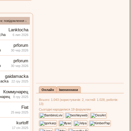
нє повідомлення ↓
Lanktocha
6 лип 2026
prforum
30 чер 2026
prforum
30 чер 2026
gaidamacka
22 гру 2025
Онлайн
Іменинники
Коммунарец
8 гру 2025
Всього: 1.043 (користувачів: 2, гостей: 1.028, роботів:
13)
Fiat
Сьогодні народилися 19 форумлян
25 вер 2025
kurtoff
17 січ 2025