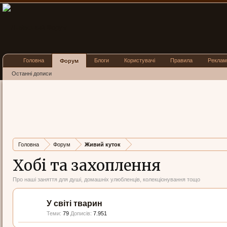
Головна
Блоги
Користувачі
Правила
Реклам
Форум
Останні дописи
Головна
Форум
Живий куток
Хобі та захоплення
Про наші заняття для душі, домашніх улюбленців, колекціонування тощо
У світі тварин
Теми:
79
Дописів:
7.951