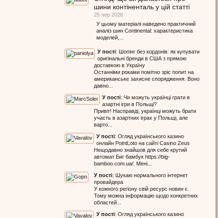
шини контіненталь у цій статті
25 чер 2026
У цьому матеріалі наведено практичний
аналіз шин Continental: характеристика
моделей,...
У пості
:
Шопінг без кордонів: як купувати
оригінальні бренди в США з прямою
доставкою в Україну
Останніми роками помітно зріс попит на
американське захисне спорядження. Воно
давно...
У пості
:
Чи можуть українці грати в
азартні ігри в Польщі?
Привіт! Насправді, українці можуть брати
участь в азартних іграх у Польщі, але
варто...
У пості
:
Огляд українського казино
онлайн PointLoto на сайті Casino Zeus
Нещодавно знайшов для себе крутий
автомат Биг бамбук https://big-
bamboo.com.ua/. Мені...
У пості
:
Шукаю нормального інтернет
провайдера
У кожного регіону свій ресурс новин є.
Тому можна інформацію щодо конкретних
областей...
У пості
:
Огляд українського казино