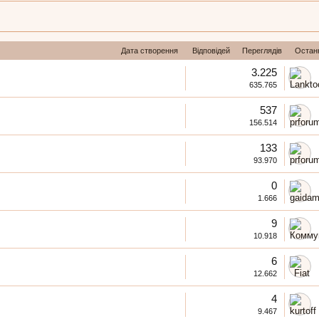
Дата створення
Відповідей
Переглядів
Остан
3.225
635.765
537
156.514
133
93.970
0
1.666
9
10.918
6
12.662
4
9.467