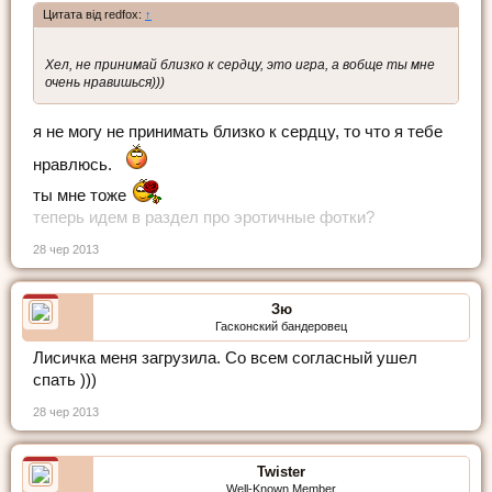
Цитата від redfox:
↑
Хел, не принимай близко к сердцу, это игра, а вобще ты мне
очень нравишься)))
я не могу не принимать близко к сердцу, то что я тебе
нравлюсь.
ты мне тоже
теперь идем в раздел про эротичные фотки?
28 чер 2013
Зю
Гасконский бандеровец
Лисичка меня загрузила. Со всем согласный ушел
спать )))
28 чер 2013
Twister
Well-Known Member