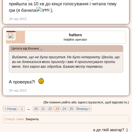
прийшла за 10 хв до кінця голосування і читала тему
гри (я бачила
).
28 чер 2013
heltorn
helpline operator
Цитата від Кохана:
↑
Вибачте, що не була присутня. Не було інтернету. Шкода, що
ви не дочекалися мого приходу і вже 4 проголосувало проти
мене. Хел гарно вас обробив. Бажаю місту перемоги.
А проверка?!
28 чер 2013
(Ви повинні увійти або зареєструватися, щоб відповісти.)
< Назад
1
←
20
21
22
23
24
25
Вперед >
Статус теми:
Закрита.
а де твій аватар? :)