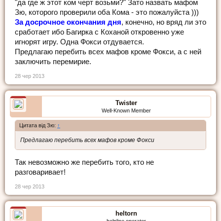
"да где ж этот ком черт возьми?" Зато назвать мафом
Зю, которого проверили оба Кома - это пожалуйста )))
За досрочное окончания дня
, конечно, но вряд ли это
сработает ибо Багирка с Коханой откровенно уже
игнорят игру. Одна Фокси отдувается.
Предлагаю перебить всех мафов кроме Фокси, а с ней
заключить перемирие.
28 чер 2013
Twister
Well-Known Member
Цитата від Зю:
↑
Предлагаю перебить всех мафов кроме Фокси
Так невозможно же перебить того, кто не
разговаривает!
28 чер 2013
heltorn
helpline operator