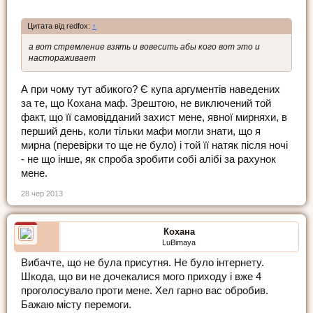
Цитата від redfox:
↑
а вот стремление взять и вовесить абы кого вот это и
настораживает
А при чому тут абикого? Є купа аргументів наведених
за те, що Кохана маф. Зрештою, не виключений той
факт, що її самовідданий захист мене, явної мирняхи, в
перший день, коли тільки мафи могли знати, що я
мирна (перевірки то ще не було) і той її натяк після ночі
- не що інше, як спроба зробити собі алібі за рахунок
мене.
28 чер 2013
Кохана
LuBimaya
Вибачте, що не була присутня. Не було інтернету.
Шкода, що ви не дочекалися мого приходу і вже 4
проголосувало проти мене. Хел гарно вас обробив.
Бажаю місту перемоги.