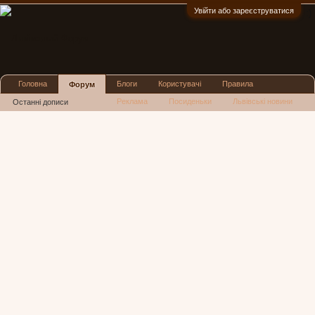
Увійти або зареєструватися
:)
Головна
Блоги
Користувачі
Правила
Форум
Реклама
Посиденьки
Львівські новини
Останні дописи