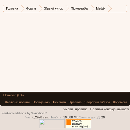
Головна
Форум
Живий куток
Піонертабір
Мафія
Архів ігор
Ukrainian (UA)
Львівські новини
Посиденьки
Реклама
Правила
Зворотній зв'язок
Допомога
Умови і правила
Політика конфіденційності
XenForo add-ons by Waindigo™
Час:
0,2978 сек.
Пам'ять:
10,588 МБ
Запитів до БД:
20