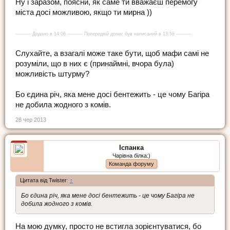
Ну і заразом, поясни, як саме ти вважаєш перемогу
міста досі можливою, якщо ти мирна ))
---------- Додано в 14:06 ---------- Попередній допис був написаний в 13:58 ----------
Слухайте, а взагалі може таке бути, щоб мафи самі не
розуміли, що в них є (принаймні, вчора була)
можливість штурму?
Бо єдина річ, яка мене досі бентежить - це чому Багіра
не добила жодного з комів.
28 чер 2013
Іспанка
Чарівна білка:)
Команда форуму
Цитата від Twister:
↑
Бо єдина річ, яка мене досі бентежить - це чому Багіра не
добила жодного з комів.
На мою думку, просто не встигла зорієнтуватися, бо