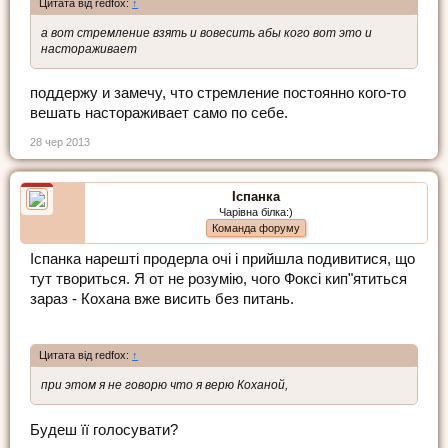
Цитата від redfox:
↑
а вот стремление взять и вовесить абы кого вот это и
настораживает
поддержу и замечу, что стремление постоянно кого-то
вешать настораживает само по себе.
28 чер 2013
Іспанка
Чарівна білка:)
Команда форуму
Іспанка нарешті продерла очі і прийшла подивитися, що
тут твориться. Я от не розумію, чого Фоксі кип"ятиться
зараз - Кохана вже висить без питань.
Цитата від redfox:
↑
при этом я не говорю что я верю Коханой,
Будеш її голосувати?