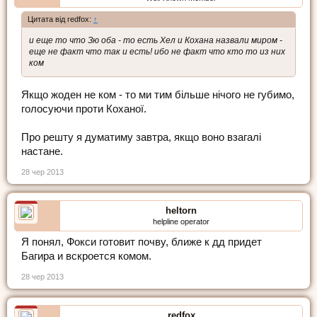
Цитата від redfox:
↑
и еще то что Зю оба - то есть Хел и Кохана назвали миром -
еще не факт что так и есть! ибо не факт что кто то из них
ком
Якщо жоден не ком - то ми тим більше нічого не губимо,
голосуючи проти Коханої.
Про решту я думатиму завтра, якщо воно взагалі
настане.
28 чер 2013
heltorn
helpline operator
Я понял, Фокси готовит почву, ближе к дд придет
Багира и вскроется комом.
28 чер 2013
redfox