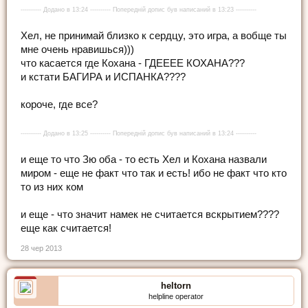
---------- Додано в 13:24 ---------- Попередній допис був написаний в 13:23 ----------
Хел, не принимай близко к сердцу, это игра, а вобще ты
мне очень нравишься)))
что касается где Кохана - ГДЕЕЕЕ КОХАНА???
и кстати БАГИРА и ИСПАНКА????
короче, где все?
---------- Додано в 13:25 ---------- Попередній допис був написаний в 13:24 ----------
и еще то что Зю оба - то есть Хел и Кохана назвали
миром - еще не факт что так и есть! ибо не факт что кто
то из них ком
и еще - что значит намек не считается вскрытием????
еще как считается!
28 чер 2013
heltorn
helpline operator