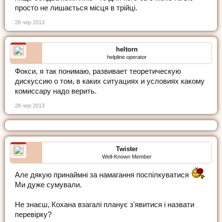
просто не лишається місця в трійці.
28 чер 2013
heltorn
helpline operator
Фокси, я так понимаю, развивает теоретическую
дискуссию о том, в каких ситуациях и условиях какому
комиссару надо верить.
28 чер 2013
Twister
Well-Known Member
Але дякую принаймні за намагання поспілкуватися
Ми дуже сумували.
Не знаєш, Кохана взагалі планує з'явитися і назвати
перевірку?