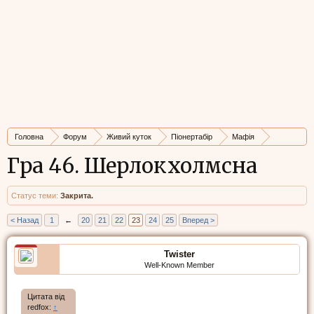
Головна
Форум
Живий куток
Піонертабір
Мафія
Архів ігор
Гра 46. Шерлокхолмсна
Статус теми:
Закрита.
< Назад
1
←
20
21
22
23
24
25
Вперед >
Twister
Well-Known Member
Цитата від
redfox:
↑