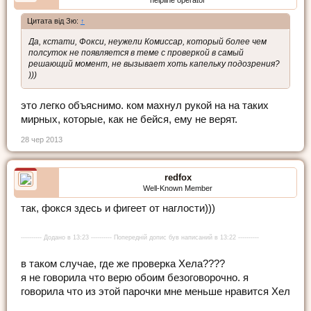
Цитата від Зю:
↑
Да, кстати, Фокси, неужели Комиссар, который более чем
полсуток не появляется в теме с проверкой в самый
решающий момент, не вызывает хоть капельку подозрения?
)))
это легко объяснимо. ком махнул рукой на на таких
мирных, которые, как не бейся, ему не верят.
28 чер 2013
redfox
Well-Known Member
так, фокся здесь и фигеет от наглости)))
---------- Додано в 13:23 ---------- Попередній допис був написаний в 13:22 ----------
в таком случае, где же проверка Хела????
я не говорила что верю обоим безоговорочно. я
говорила что из этой парочки мне меньше нравится Хел