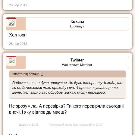
28 чер 2013
Кохана
LuBimaya
Хелторн
28 чер 2013
Twister
Well-Known Member
Цитата від Кохана:
↑
Вибачте, що не була присутня. Не було інтернету. Шкода, що
ви не дочекалися мого приходу і вже 4 проголосувало проти
мене. Хел гарно вас обробив. Бажаю місту перемоги.
Не зрозуміла. А перевірка? Ти кого перевіряла сьогодні
вночі, і яку відповідь маєш?
---------- Додано в 13:58 ---------- Попередній допис був написаний в 13:57 ----------