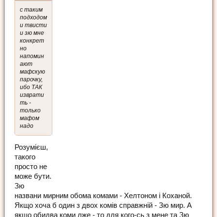
с таким
подходом
и твисти
и зю мне
конкрет
но
напомин
ают
мафскую
парочку,
ибо ТАК
изврати
ть -
только
мафом
надо
Розумієш,
такого
просто не
може бути.
Зю
названи мирним обома комами - Хелтоном і Коханой.
Якщо хоча б один з двох комів справжній - Зю мир. А
якщо обидва коми лже - то для кого-сь з мене та Зю