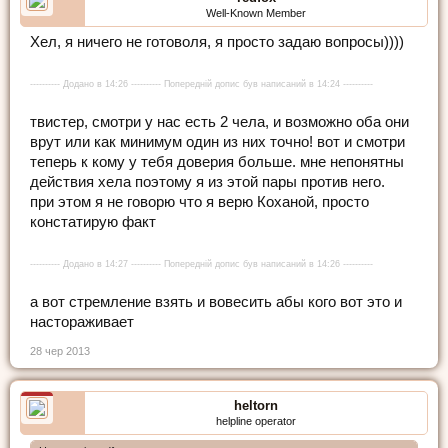
Well-Known Member
Хел, я ничего не готоволя, я просто задаю вопросы))))
---------- Додано в 14:26 ---------- Попередній допис був написаний в 14:24 ----------
твистер, смотри у нас есть 2 чела, и возможно оба они
врут или как минимум один из них точно! вот и смотри
теперь к кому у тебя доверия больше. мне непонятны
действия хела поэтому я из этой пары против него.
при этом я не говорю что я верю Коханой, просто
констатирую факт
---------- Додано в 14:27 ---------- Попередній допис був написаний в 14:26 ----------
а вот стремление взять и вовесить абы кого вот это и
настораживает
28 чер 2013
heltorn
helpline operator