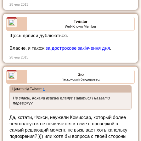
28 чер 2013
Twister
Well-Known Member
Щось дописи дублюються.
Власне, я також
за дострокове закінчення дня
.
28 чер 2013
Зю
Гасконский бандеровец
Цитата від Twister:
↑
Не знаєш, Кохана взагалі планує з'явитися і назвати
перевірку?
Да, кстати, Фокси, неужели Комиссар, который более
чем полсуток не появляется в теме с проверкой в
самый решающий момент, не вызывает хоть капельку
подозрения? ))) или хотя бы вопроса с твоей стороны