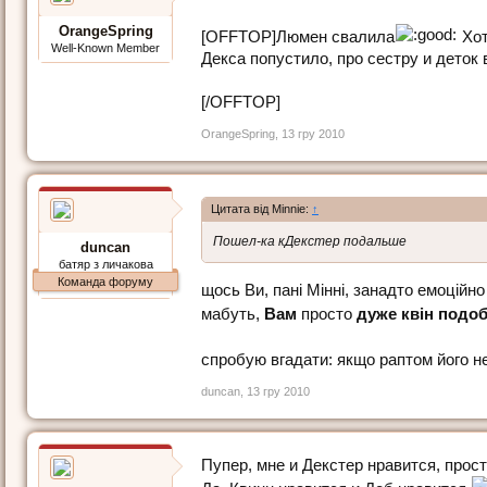
OrangeSpring
[OFFTOP]Люмен свалила
Хот
Well-Known Member
Декса попустило, про сестру и деток
[/OFFTOP]
OrangeSpring
,
13 гру 2010
Цитата від Minnie:
↑
Пошел-ка кДекстер подальше
duncan
батяр з личакова
Команда форуму
щось Ви, пані Мінні, занадто емоційно
мабуть,
Вам
просто
дуже квін подо
спробую вгадати: якщо раптом його н
duncan
,
13 гру 2010
Пупер, мне и Декстер нравится, прос