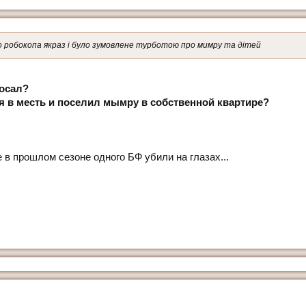
во робокопа якраз і було зумовлене турботою про мимру та дітей
росал?
ся в месть и поселил мымру в собственной квартире?
е в прошлом сезоне одного БФ убили на глазах...