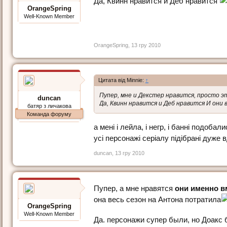
Да, Квинн нравится и Деб нравится
OrangeSpring
Well-Known Member
OrangeSpring
,
13 гру 2010
Цитата від Minnie:
↑
Пупер, мне и Декстер нравится, просто э
duncan
Да, Квинн нравится и Деб нравится И они 
батяр з личакова
Команда форуму
а мені і лейла, і негр, і банні подобал
усі персонажі серіалу підібрані дуже 
duncan
,
13 гру 2010
Пупер, а мне нравятся
они именно в
она весь сезон на Антона потратила
OrangeSpring
Well-Known Member
Да. персонажи супер были, но Доакс