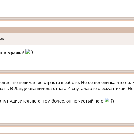
ила
го ж
музика
!
одил, не понимал ее страсти к работе. Не ее половинка что ли.
зать. В Ланди она видела отца... И спутала это с романтикой. Н
тут удивительного, тем более, он не чистый негр
)