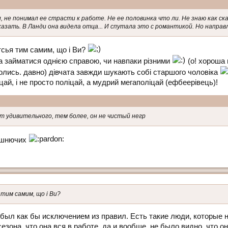
, не понимал ее страсти к работе. Не ее половинка что ли. Не знаю как с
азать. В Ланди она видела отца... И спутала это с романтикой. Но направ
тсья тим самим, що і Ви?
на займатися однією справою, чи навпаки різними
(о! хороша 
 колись. давно) дівчата завжди шукають собі старшого чоловіка
іцай, і не просто поліцай, а мудрий мегаполіцай (ефбеерівець)!
 удивительного, тем более, он не чистый негр
рашнючих
тим самим, що і Ви?
он был как бы исключением из правил. Есть такие люди, которые
сезона, что она вся в работе, да и вообще, не было видно, что 