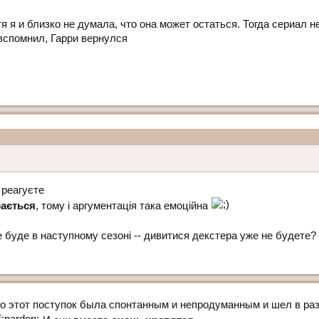
я я и близко не думала, что она может остаться. Тогда сериал 
 вспомнил, Гарри вернулся
 реагуєте
бається
, тому і аргументація така емоційна
е буде в наступному сезоні -- дивитися декстера уже не будете?
то этот поступок была спонтанным и непродуманным и шел в раз