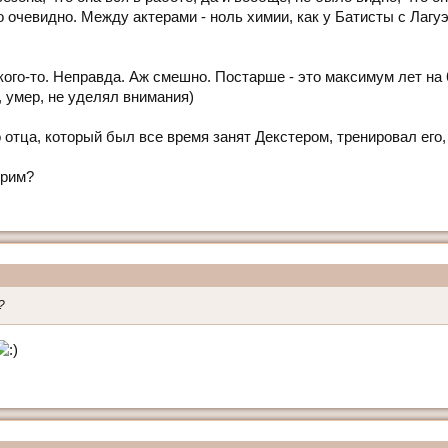
 очевидно. Между актерами - ноль химии, как у Батисты с Лагуэрт
го-то. Неправда. Аж смешно. Постарше - это максимум лет на 6,
, умер, не уделял внимания)
 отца, который был все время занят Декстером, тренировал его,
трим?
?