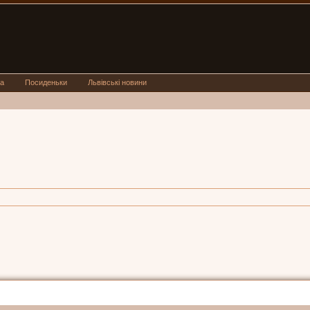
а
Посиденьки
Львівські новини