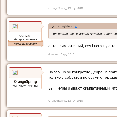
OrangeSpring
,
13 гру 2010
Цитата від Minnie:
↑
Только она весь сезон на Антона потрат
duncan
батяр з личакова
Команда форуму
антон симпатичний, хоч і негр + до то
duncan
,
13 гру 2010
Пупер, но он конкретно Дебре не подх
только с собратом по оружию так ска
OrangeSpring
Well-Known Member
Зы. Негры бывают симпатичными, что 
OrangeSpring
,
13 гру 2010