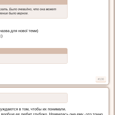
казать. Было очевидно, что она может
ление было верное.
назва для нової теми)
#130
 нуждаются в том, чтобы их понимали.
он вообще ее любит глубоко. Нравилась она ему -это точно,