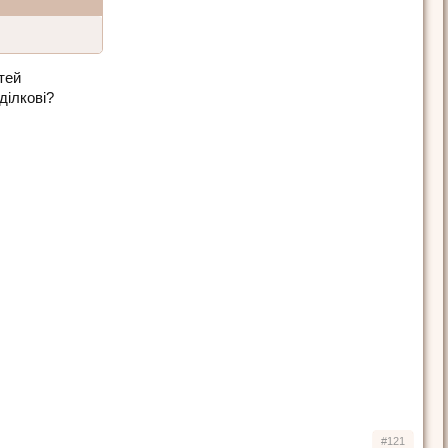
тей
ділкові?
#121