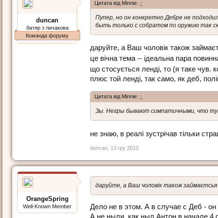
Цитата від Minnie:
↑
Пупер, но он конкретно Дебре не подходил
duncan
быть только с собратом по оружию так ск
батяр з личакова
Команда форуму
даруйте, а Ваш чоловік також займає
це вічна тема -- ідеальна пара повин
що стосується ленді, то (я таке чув.
плюс той ленді, так само, як деб, пол
Цитата від Minnie:
↑
Зы. Негры бывают симпатичными, что тут
не знаю, в реалі зустрічав тільки ст
duncan
,
13 гру 2010
даруйте, а Ваш чоловік також займаєтсья 
OrangeSpring
Дело не в этом. А в случае с Деб - 
Well-Known Member
А не ныли, как ныл Антон в начале 4 