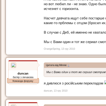
но вот любил ли - не знаю. Одно было
исчезнет с горизонта.
Насчет девчата ищут себе постарше ко
какие-то прблемы с отцом (бросил их
В случае с Деб, ей именно не хватало
Мы с Вами один и тот же сериал смо
OrangeSpring
,
13 гру 2010
Цитата від Minnie:
↑
Мы с Вами один и тот же сериал смотрим
duncan
батяр з личакова
Команда форуму
я дивлюся з російським перекладом
duncan
,
13 гру 2010