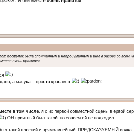
И они вместе
очень нравятся
.
тот поступок была спонтанным и непродуманным и шел в разрез со всем, ч
вместе очень нравятся.
ися
вдало, а масука -- просто красавєц
месте в том числе
. я с их первой совместной сцены в ервой се
) ОН приятный был такой, но совсем ей не подходил.
 был такой плоский и прямолинейный, ПРЕДСКАЗУЕМЫЙ вояка. я