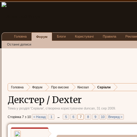
Головна
Блоги
Користувачі
Правила
Реклам
Форум
Останні дописи
Головна
Форум
Про високе
Кінозал
Серіали
Декстер / Dexter
Тема у розділі '
Серіали
', створена користувачем
duncan
,
31 сер 2009
.
Сторінка 7 з 10
< Назад
1
←
5
6
7
8
9
10
Вперед >