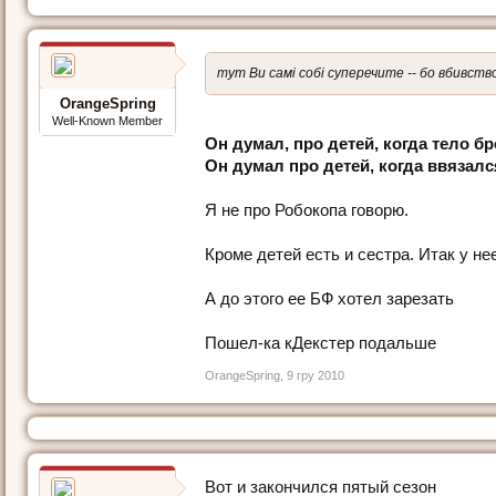
тут Ви самі собі суперечите -- бо вбивст
OrangeSpring
Well-Known Member
Он думал, про детей, когда тело б
Он думал про детей, когда ввязал
Я не про Робокопа говорю.
Кроме детей есть и сестра. Итак у не
А до этого ее БФ хотел зарезать
Пошел-ка кДекстер подальше
OrangeSpring
,
9 гру 2010
Вот и закончился пятый сезон