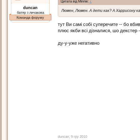
Цитата від Minnie:
↑
duncan
Люмен, Люмен. А дети как? А Харрисону к
батяр з личакова
Команда форуму
тут Ви самі собі суперечите -- бо вб
плюс якби всі дізналися, шо декстер --
ду-у-уже негативно
duncan
,
9 гру 2010