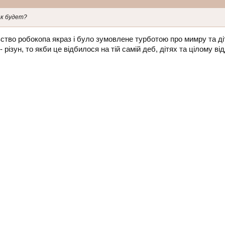
ак будет?
ивство робокопа якраз і було зумовлене турботою про мимру та ді
 різун, то якби це відбилося на тій самій деб, дітях та цілому від