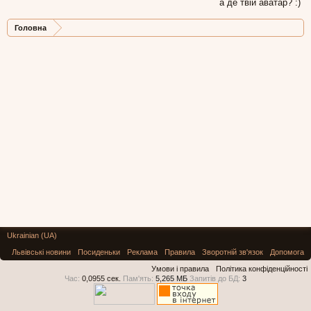
а де твій аватар? :)
Головна
Ukrainian (UA)
Львівські новини
Посиденьки
Реклама
Правила
Зворотній зв'язок
Допомога
Умови і правила
Політика конфіденційності
Час:
0,0955 сек.
Пам'ять:
5,265 МБ
Запитів до БД:
3