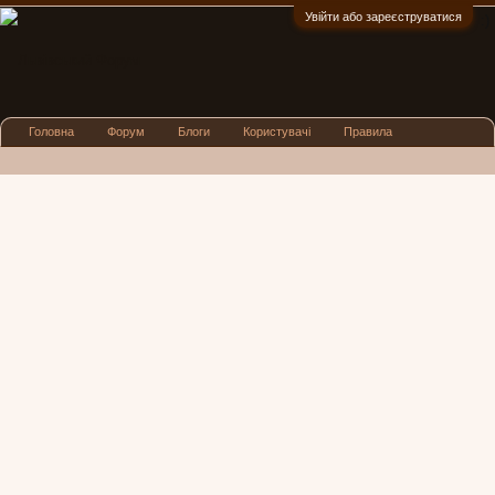
Увійти або зареєструватися
:)
Головна
Форум
Блоги
Користувачі
Правила
Реклама
Посиденьки
Львівські новини