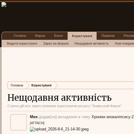
Головна
Форум
Блоги
Правила
Рекла
Користувачі
Видатні користувачі
Зараз на форумі
Нещодавня активність
Нові повідо
Головна
Користувачі
Нещодавня активність
Стрічка дій всіх зареєстрованих користувачів ресурсу "Львівський Форум".
Мих
додав(ла) вкладення в тему
Хроніки апокаліпсису-
[ATTACH]