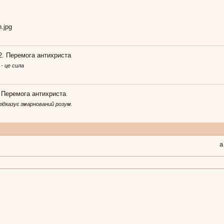
.
2. Перемога антихриста
.
 - це сила
. Перемога антихриста
.
підказує змарнований розум.
а