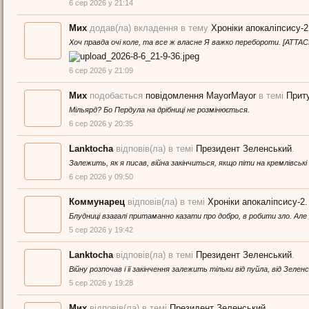
6 сер 2026 у 21:14
Мих
додав(ла) вкладення в тему
Хроніки апокаліпсису-
Хоч правда очі коле, та все ж власне Я важко перебороти. [ATTAC
6 сер 2026 у 21:09
Мих
подобається
повідомлення MayorMayor
в темі
Прит
Мільярд? Бо Пердула на дрібниці не розмінюється.
6 сер 2026 у 20:35
Lanktocha
відповів(ла) в темі
Президент Зеленський
.
Залежить, як я писав, війна закінчиться, якщо піти на кремлівські
6 сер 2026 у 09:50
Коммунарец
відповів(ла) в темі
Хроніки апокаліпсису-2
Блудниці взагалі притаманно казати про добро, в робити зло. Але
5 сер 2026 у 19:42
Lanktocha
відповів(ла) в темі
Президент Зеленський
.
Війну розпочав і її закінчення залежить тільки від пуйла, від Зелен
5 сер 2026 у 19:28
Мих
відповів(ла) в темі
Президент Зеленський
.