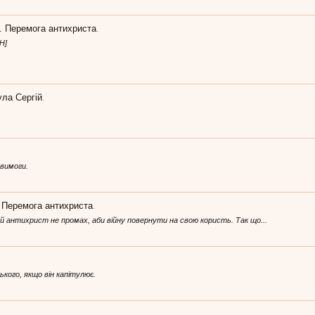
2. Перемога антихриста
.
H]
ула Сергій
.
 вимоги.
. Перемога антихриста
.
 й антихрист не промах, аби війну повернути на свою користь. Так що...
ського, якщо він капітулює.