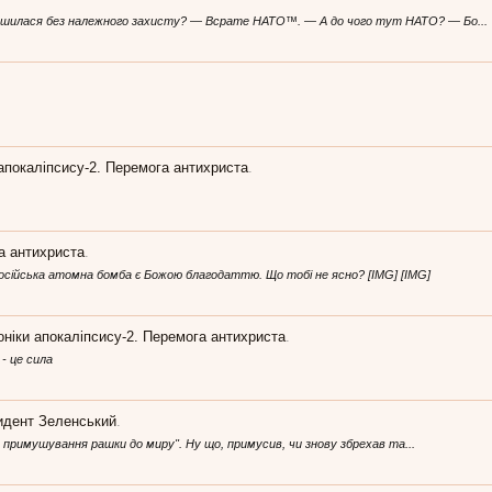
ишилася без належного захисту? — Всрате НАТО™. — А до чого тут НАТО? — Бо...
апокаліпсису-2. Перемога антихриста
.
а антихриста
.
о російська атомна бомба є Божою благодаттю. Що тобі не ясно? [IMG] [IMG]
оніки апокаліпсису-2. Перемога антихриста
.
 - це сила
идент Зеленський
.
з примушування рашки до миру". Ну що, примусив, чи знову збрехав та...