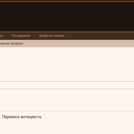
ма
Посиденьки
Львівські новини
млення профілю
2. Перемога антихриста
.