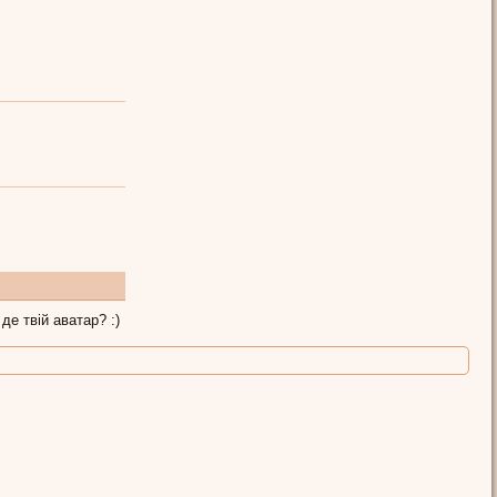
 де твій аватар? :)