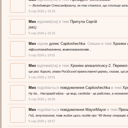
— Володимире Олександровичу, як так сталося, що столиця зал
5 сер 2026 у 19:18
Мих
відповів(ла) в темі
Притула Сергій
.
[IMG]
5 сер 2026 у 19:15
Мих
оцінив
допис Capitoshechka
Смішно в темі
Хроніки 
ніфсьотакадназначна, мимногаванізнаім...
5 сер 2026 у 19:01
Мих
відповів(ла) в темі
Хроніки апокаліпсису-2. Перемог
ще раз: Кирило, глава Російської православної церкви, сказав, щ
5 сер 2026 у 19:01
Мих
подобається
повідомлення Capitoshechka
в темі
Хр
Ну да... Насправді війна - це мир, свобода - це рабство, а незнання
5 сер 2026 у 18:58
Мих
подобається
повідомлення MayorMayor
в темі
През
Гей, зелупоголові, там жидок щось пиздів про "40-денну операцію 
5 сер 2026 у 18:57