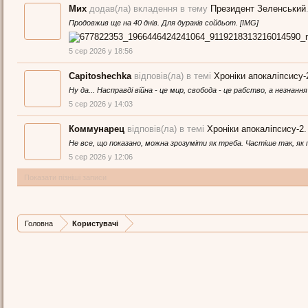
Мих
додав(ла) вкладення в тему
Президент Зеленський
Продовжив ще на 40 днів. Для дураків сойдьот. [IMG]
5 сер 2026 у 18:56
Capitoshechka
відповів(ла) в темі
Хроніки апокаліпсису-
Ну да... Насправді війна - це мир, свобода - це рабство, а незнання
5 сер 2026 у 14:03
Коммунарец
відповів(ла) в темі
Хроніки апокаліпсису-2
Не все, що показано, можна зрозуміти як треба. Частіше так, як 
5 сер 2026 у 12:06
Показати пізніші записи
Головна
Користувачі