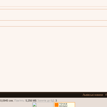
Львівські новини
П
0,0945 сек.
Пам'ять:
5,256 МБ
Запитів до БД:
3