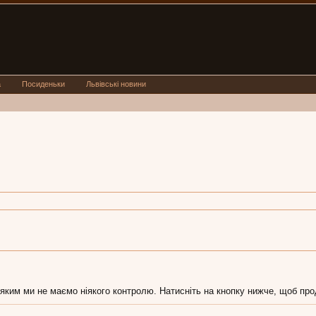
а
Посиденьки
Львівські новини
 яким ми не маємо ніякого контролю. Натисніть на кнопку нижче, щоб пр