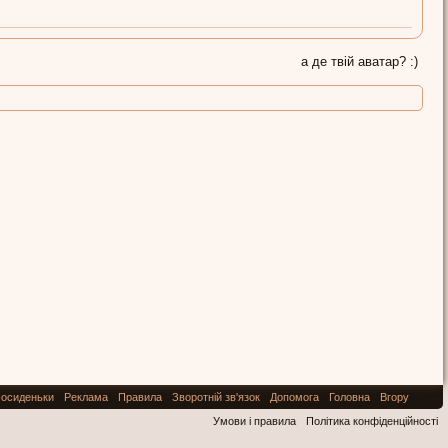
а де твій аватар? :)
осиденьки
Реклама
Правила
Зворотній зв'язок
Допомога
Головна
Вгору
Умови і правила
Політика конфіденційності