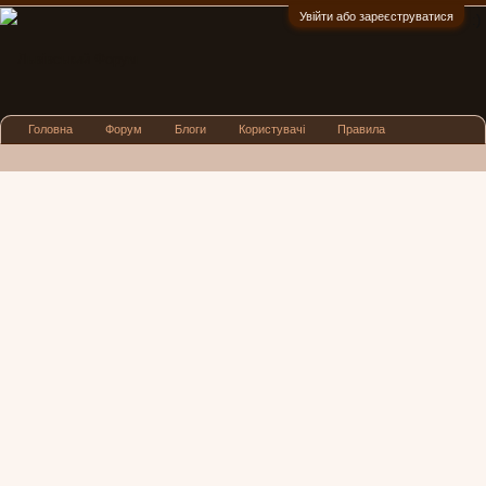
Увійти або зареєструватися
:)
Головна
Форум
Блоги
Користувачі
Правила
Реклама
Посиденьки
Львівські новини