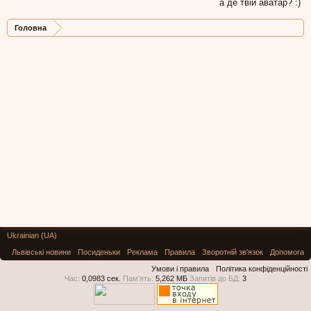
а де твій аватар? :)
Головна
Ukrainian (UA)
Львівські новини
Посиденьки
Реклама
Правила
Зворотній зв'язок
Допомога
Умови і правила
Політика конфіденційності
Час:
0,0983 сек.
Пам'ять:
5,262 МБ
Запитів до БД:
3