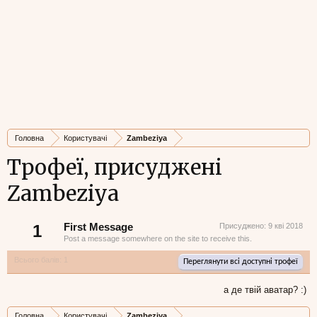
Головна
Користувачі
Zambeziya
Трофеї, присуджені
Zambeziya
1
First Message
Присуджено:
9 кві 2018
Post a message somewhere on the site to receive this.
Всього балів: 1
Переглянути всі доступні трофеї
а де твій аватар? :)
Головна
Користувачі
Zambeziya