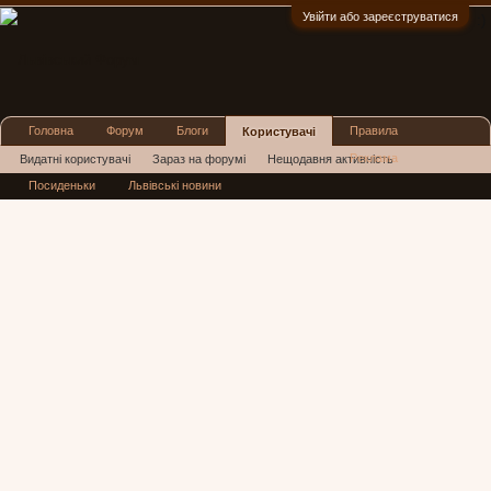
Увійти або зареєструватися
:)
Головна
Форум
Блоги
Правила
Користувачі
Реклама
Видатні користувачі
Зараз на форумі
Нещодавня активність
Посиденьки
Львівські новини
Нові повідомлення профілю