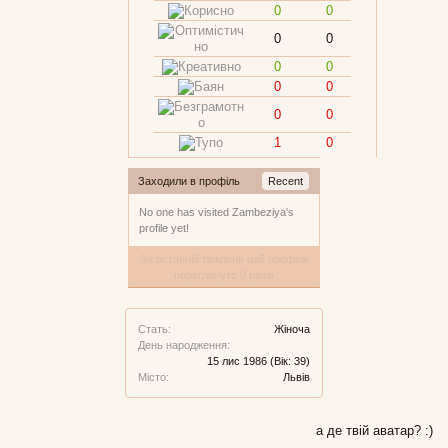
0
0
0
0
0
0
0
0
0
0
1
0
Заходили в профіль
Recent
No one has visited Zambeziya's
profile yet!
За останній тиждень цей профіль
переглянуто 0 разів
Стать:
Жіноча
День народження:
15 лис 1986
(Вік: 39)
Місто:
Львів
а де твій аватар? :)