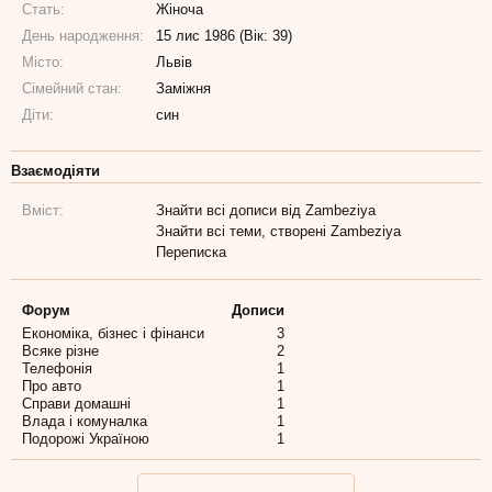
Стать:
Жіноча
День народження:
15 лис 1986 (Вік: 39)
Місто:
Львів
Сімейний стан:
Заміжня
Діти:
син
Взаємодіяти
Вміст:
Знайти всі дописи від Zambeziya
Знайти всі теми, створені Zambeziya
Переписка
Форум
Дописи
Економіка, бізнес і фінанси
3
Всяке різне
2
Телефонія
1
Про авто
1
Справи домашні
1
Влада і комуналка
1
Подорожі Україною
1