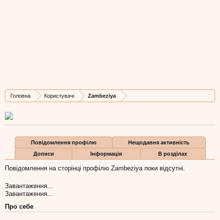
Zambeziya
Member
, Жіноча, 39,
з
Львів
Остання активність Zambeziya:
26 кві 2023
Дописів
Карма
Бали
Головна
Користувачі
Zambeziya
10
0
1
Повідомлення профілю
Нещодавня активність
Дописи
Інформація
В розділах
Повідомлення на сторінці профілю Zambeziya поки відсутні.
Завантаження...
Завантаження...
Про себе