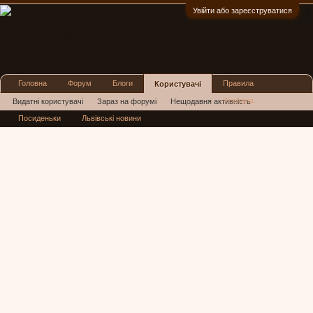
Увійти або зареєструватися
:)
Головна
Форум
Блоги
Правила
Користувачі
Реклама
Видатні користувачі
Зараз на форумі
Нещодавня активність
Посиденьки
Львівські новини
Нові повідомлення профілю