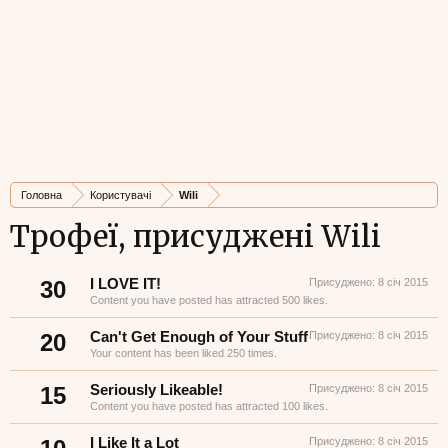
Головна
Користувачі
Wili
Трофеї, присуджені Wili
30
I LOVE IT!
Присуджено:
8 січ 2015
Content you have posted has attracted 500 likes.
20
Can't Get Enough of Your Stuff
Присуджено:
8 січ 2015
Your content has been liked 250 times.
15
Seriously Likeable!
Присуджено:
8 січ 2015
Content you have posted has attracted 100 likes.
I Like It a Lot
Присуджено:
8 січ 2015