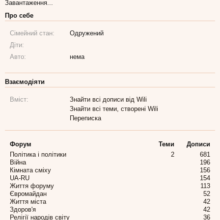
Завантаження...
Про себе
Сімейний стан:
Одружений
Діти:
Авто:
нема
Взаємодіяти
Вміст:
Знайти всі дописи від Wili
Знайти всі теми, створені Wili
Переписка
Форум
Теми
Дописи
Політика і політики
2
681
Війна
196
Кімната сміху
156
UA-RU
154
Життя форуму
113
Євромайдан
52
Життя міста
42
Здоров'я
42
Релігії народів світу
36