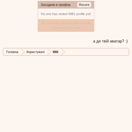
Заходили в профіль
Recent
No one has visited Wili's profile yet!
За останній тиждень цей профіль
переглянуто 0 разів
а де твій аватар? :)
Головна
Користувачі
Wili