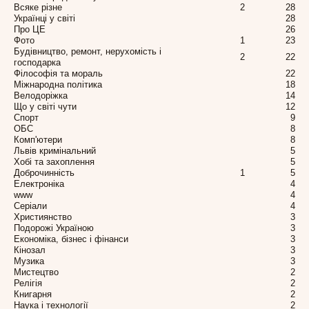
Всяке різне
2
28
Українці у світі
28
Про ЦЕ
26
Фото
1
23
Будівництво, ремонт, нерухомість і
2
22
господарка
Філософія та мораль
22
Міжнародна політика
18
Велодоріжка
14
Що у світі чути
12
Спорт
9
ОБС
8
Комп'ютери
8
Львів кримінальний
5
Хобі та захоплення
5
Доброчинність
1
5
Електроніка
4
www
4
Серіали
4
Християнство
3
Подорожі Україною
3
Економіка, бізнес і фінанси
3
Кінозал
3
Музика
3
Мистецтво
2
Релігія
2
Книгарня
2
Наука і технології
2