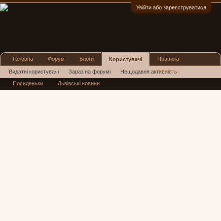
Увійти або зареєструватися
:)
Головна
Форум
Блоги
Правила
Користувачі
Реклама
Видатні користувачі
Зараз на форумі
Нещодавня активність
Посиденьки
Львівські новини
Нові повідомлення профілю