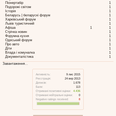
Піонертабір
1
Подорожі світом
1
Історія
1
Беларусь | беларускі форум
1
Харківський форум
1
Львів туристичний
1
Афіша
1
1
Стрічка новин
1
Форумна кухня
1
Одеський форум
1
Про авто
1
Діти
1
Влада і комуналка
1
Документалістика
1
Завантаження...
Активність:
9 лис 2015
Реєстрація:
24 вер 2013
Дописів:
1.678
Бали:
113
Отримані позитивні оцінки:
4.436
Отримані нейтральні оцінки:
0
Negative ratings received:
8