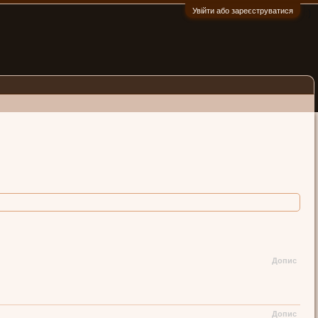
Увійти або зареєструватися
:)
Допис
Допис