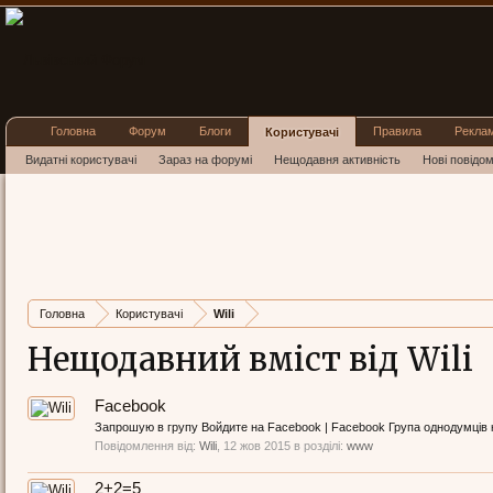
Головна
Форум
Блоги
Правила
Рекла
Користувачі
Видатні користувачі
Зараз на форумі
Нещодавня активність
Нові повідо
Головна
Користувачі
Wili
Нещодавний вміст від Wili
Facebook
Запрошую в групу Войдите на Facebook | Facebook Група однодумців ко
Повідомлення від:
Wili
,
12 жов 2015
в розділі:
www
2+2=5