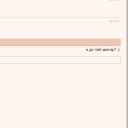
Допис
а де твій аватар? :)