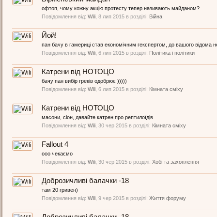
офтоп, чому кожну акцію протесту тепер називають майданом?
Повідомлення від:
Wili
,
8 лип 2015
в розділі:
Війна
Йой!
пан бачу в гамериці став економічним гекспертом, до вашого відома нор
Повідомлення від:
Wili
,
6 лип 2015
в розділі:
Політика і політики
Катрени від НОТОЦО
бачу пан вибір греків одобрює )))))
Повідомлення від:
Wili
,
6 лип 2015
в розділі:
Кімната сміху
Катрени від НОТОЦО
масони, сіон, давайте катрен про рептилоїдів
Повідомлення від:
Wili
,
30 чер 2015
в розділі:
Кімната сміху
Fallout 4
ооо чекаємо
Повідомлення від:
Wili
,
30 чер 2015
в розділі:
Хобі та захоплення
Доброзичливі балачки -18
там 20 гривен)
Повідомлення від:
Wili
,
9 чер 2015
в розділі:
Життя форуму