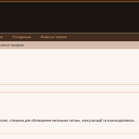
ма
Посиденьки
Львівські новини
млення профілю
лег, створена для обговорення нагальних питань, консультацій та взаємодопомоги....