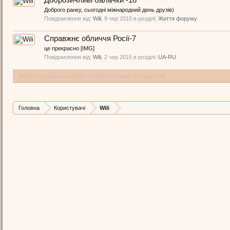
Доброзичливі балачки -18
Доброго ранку, сьогодні міжнародний день друзів)
Повідомлення від:
Wili
,
9 чер 2015
в розділі:
Життя форуму
Справжнє обличчя Росії-7
це прекрасно [IMG]
Повідомлення від:
Wili
,
2 чер 2015
в розділі:
UA-RU
Знайти всі дописи від Wili
Знайти всі теми, створені Wili
Головна
Користувачі
Wili