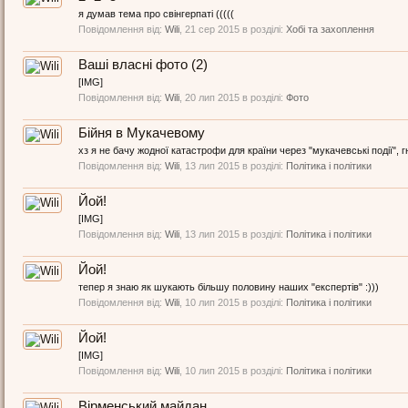
я думав тема про свінгерпаті (((((
Повідомлення від:
Wili
,
21 сер 2015
в розділі:
Хобі та захоплення
Ваші власні фото (2)
[IMG]
Повідомлення від:
Wili
,
20 лип 2015
в розділі:
Фото
Бійня в Мукачевому
хз я не бачу жодної катастрофи для країни через "мукачевські події", гн
Повідомлення від:
Wili
,
13 лип 2015
в розділі:
Політика і політики
Йой!
[IMG]
Повідомлення від:
Wili
,
13 лип 2015
в розділі:
Політика і політики
Йой!
тепер я знаю як шукають більшу половину наших "експертів" :)))
Повідомлення від:
Wili
,
10 лип 2015
в розділі:
Політика і політики
Йой!
[IMG]
Повідомлення від:
Wili
,
10 лип 2015
в розділі:
Політика і політики
Вірменський майдан