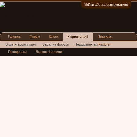
Увійти або зареєструватися
:)
Головна
Форум
Блоги
Правила
Користувачі
Реклама
Видатні користувачі
Зараз на форумі
Нещодавня активність
Посиденьки
Львівські новини
Нові повідомлення профілю