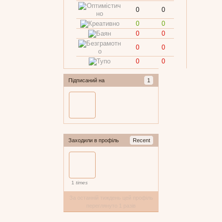
0
0
0
0
0
0
0
0
0
0
Підписаний на
1
Заходили в профіль
Recent
1
times
За останній тиждень цей профіль
переглянуто 1 разів