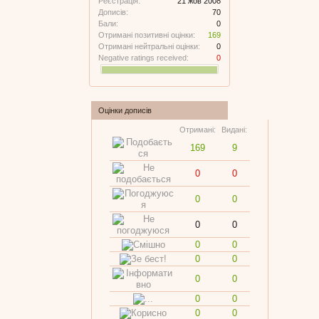
Реєстрація:
21 жов 2008
Дописів:
70
Бали:
0
Отримані позитивні оцінки:
169
Отримані нейтральні оцінки:
0
Negative ratings received:
0
Оцінки дописів
Отримані:
Видані:
169
9
0
0
0
0
0
0
0
0
0
0
0
0
0
0
0
0