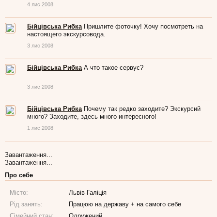
4 лис 2008
Бійцівська Рибка
Пришлите фоточку! Хочу посмотреть на
настоящего экскурсовода.
3 лис 2008
Бійцівська Рибка
А что такое сервус?
3 лис 2008
Бійцівська Рибка
Почему так редко заходите? Экскурсий
много? Заходите, здесь много интересного!
1 лис 2008
Завантаження...
Завантаження...
Про себе
Місто:
Львів-Галіція
Рід занять:
Працюю на державу + на самого себе
Сімейний стан:
Одружений