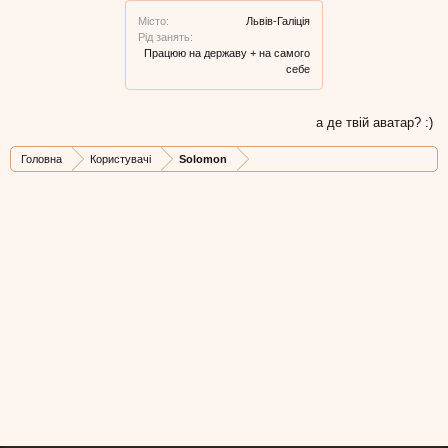
Місто:
Львів-Галіція
Рід занять:
Працюю на державу + на самого
себе
а де твій аватар? :)
Головна
Користувачі
Solomon