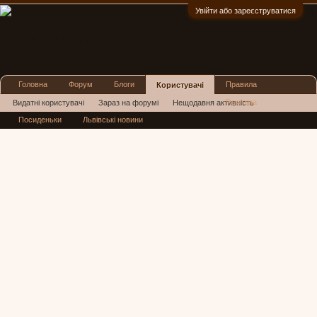
Увійти або зареєструватися
:)
Головна
Форум
Блоги
Правила
Користувачі
Реклама
Видатні користувачі
Зараз на форумі
Нещодавня активність
Посиденьки
Львівські новини
Нові повідомлення профілю