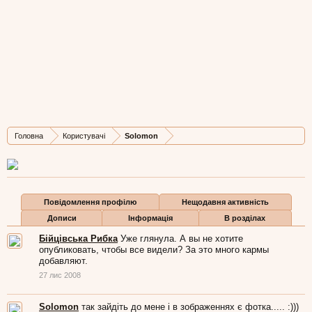
Solomon
Well-Known Member
,
з
Львів-Галіція
Остання активність Solomon:
2 чер 2009
Дописів
Карма
Бали
Головна
Користувачі
Solomon
70
169
0
Повідомлення профілю
Нещодавня активність
Дописи
Інформація
В розділах
Бійцівська Рибка
Уже глянула. А вы не хотите
опубликовать, чтобы все видели? За это много кармы
добавляют.
27 лис 2008
Solomon
так зайдіть до мене і в зображеннях є фотка..... :)))