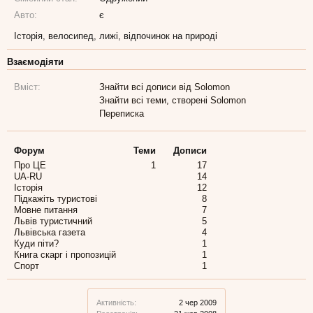
Авто:
є
Історія, велосипед, лижі, відпочинок на природі
Взаємодіяти
Вміст:
Знайти всі дописи від Solomon
Знайти всі теми, створені Solomon
Переписка
Форум
Теми
Дописи
Про ЦЕ
1
17
UA-RU
14
Історія
12
Підкажіть туристові
8
Мовне питання
7
Львів туристичний
5
Львівська газета
4
Куди піти?
1
Книга скарг і пропозицій
1
Спорт
1
Активність:
2 чер 2009