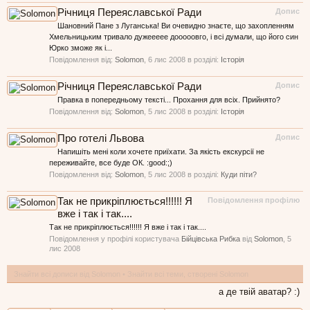
Річниця Переяславської Ради
Допис
Шановний Пане з Луганська! Ви очевидно знаєте, що захопленням
Хмельницьким тривало дужеееее дооооовго, і всі думали, що його син
Юрко зможе як і...
Повідомлення від:
Solomon
,
6 лис 2008
в розділі:
Історія
Річниця Переяславської Ради
Допис
Правка в попередньому тексті... Прохання для всіх. Прийнято?
Повідомлення від:
Solomon
,
5 лис 2008
в розділі:
Історія
Про готелі Львова
Допис
Напишіть мені коли хочете приїхати. За якість екскурсії не
переживайте, все буде ОК. :good:;)
Повідомлення від:
Solomon
,
5 лис 2008
в розділі:
Куди піти?
Так не прикріплюється!!!!!! Я
Повідомлення профілю
вже і так і так....
Так не прикріплюється!!!!!! Я вже і так і так....
Повідомлення у профілі користувача
Бійцівська Рибка
від
Solomon
,
5
лис 2008
Знайти всі дописи від Solomon
Знайти всі теми, створені Solomon
а де твій аватар? :)