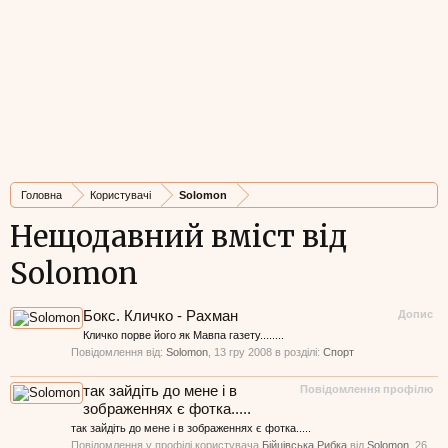
Головна
Користувачі
Solomon
Нещодавний вміст від
Solomon
Бокс. Кличко - Рахман
Допис
Кличко порве його як Мавпа газету........
Повідомлення від:
Solomon
,
13 гру 2008
в розділі:
Спорт
так зайдіть до мене і в
Повідомлення профілю
зображеннях є фотка.....
так зайдіть до мене і в зображеннях є фотка.....
Повідомлення у профілі користувача
Бійцівська Рибка
від
Solomon
,
26