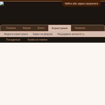
Увійти або зареєструватися
:)
Головна
Форум
Блоги
Правила
Користувачі
Реклама
Видатні користувачі
Зараз на форумі
Нещодавня активність
Посиденьки
Львівські новини
Нові повідомлення профілю