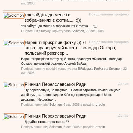
лис 2008
так зайдіть до мене і в
Повідомлення профілю
зображеннях є фотка..... :)))
так зайдіть до мене і в зображеннях є фотка..... :)))
Оновлення статусу користувача
Solomon
,
22 лис 2008
Нарешті прикріпив фотку :)) Я
Повідомлення профілю
зліва, праворуч мій клієнт - володар Оскара,
польський режисер...
Нарешті прикріпив фотку :)) Я зліва, праворуч мій клієнт - володар
Оскара, польський режисер Анджей Вайда.
Повідомлення у профілі користувача
Бійцівська Рибка
від
Solomon
,
22
лис 2008
Річниця Переяславської Ради
Допис
Ну перепрошую, не викупив... Поляки отримали компенсацію в
даній сумі, за те що віддали Київ під юрисдикцію царя і Моск.
держави... Не докінця...
Повідомлення від:
Solomon
,
6 лис 2008
в розділі:
Історія
Річниця Переяславської Ради
Допис
Додайте хтось горнєтко, га??
Повідомлення від:
Solomon
,
6 лис 2008
в розділі:
Історія