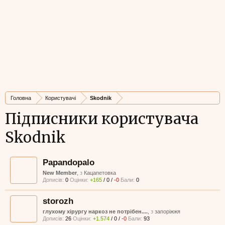
Головна
Користувачі
Skodnik
Підписники користувача
Skodnik
Papandopalo
New Member
,
з
Кацапетовка
Дописів:
0
Оцінки:
+165
/
0
/
-0
Бали:
0
storozh
глухому хірургу наркоз не потрібен....
,
з
запоріжжя
Дописів:
26
Оцінки:
+1.574
/
0
/
-0
Бали:
93