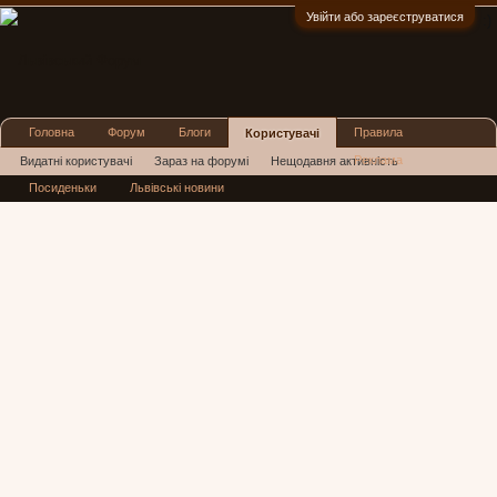
Увійти або зареєструватися
:)
Головна
Форум
Блоги
Правила
Користувачі
Реклама
Видатні користувачі
Зараз на форумі
Нещодавня активність
Посиденьки
Львівські новини
Нові повідомлення профілю