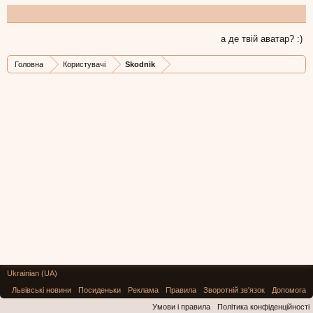
а де твій аватар? :)
Головна
Користувачі
Skodnik
Ukrainian (UA)
Львівські новини
Посиденьки
Реклама
Правила
Зворотній зв'язок
Допомога
Умови і правила
Політика конфіденційності