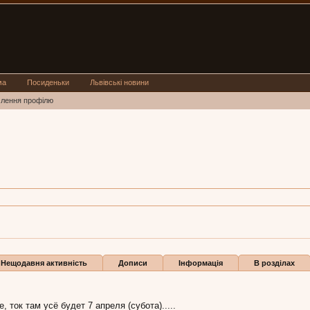
ма
Посиденьки
Львівські новини
млення профілю
д Герой - Одесса!
ik:
24 гру 2012
Нещодавня активність
Дописи
Інформація
В розділах
, ток там усё будет 7 апреля (субота).....