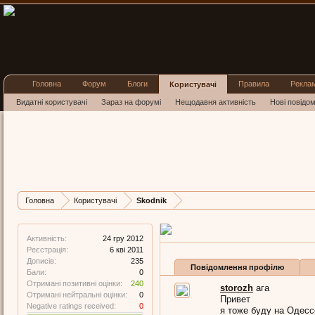
Головна
Форум
Блоги
Правила
Рекла
Користувачі
Видатні користувачі
Зараз на форумі
Нещодавня активність
Нові повідо
Skodnik
Белый Воротничок
,
з
Горо
Остання активність Skodn
Дописів
Карма
Бали
Головна
Користувачі
Skodnik
235
240
0
Активність:
24 гру 2012
Реєстрація:
6 кві 2011
Дописів:
235
Повідомлення профілю
Бали:
0
Отримані позитивні оцінки:
240
storozh
ага
Отримані нейтральні оцінки:
0
Привет
Negative ratings received:
0
я тоже буду на Одессе