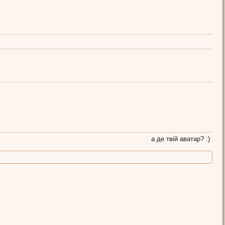
а де твій аватар? :)