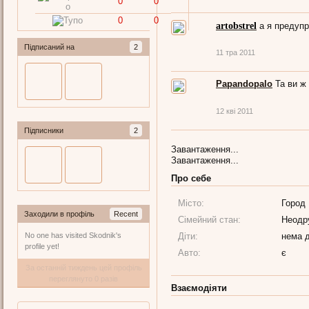
0
0
0
0
artobstrel
а я предупр
Підписаний на
2
11 тра 2011
Papandopalo
Та ви ж
12 кві 2011
Підписники
2
Завантаження...
Завантаження...
Про себе
Місто:
Город 
Заходили в профіль
Recent
Сімейний стан:
Неодр
No one has visited Skodnik's
Діти:
нема д
profile yet!
Авто:
є
За останній тиждень цей профіль
переглянуто 0 разів
Взаємодіяти