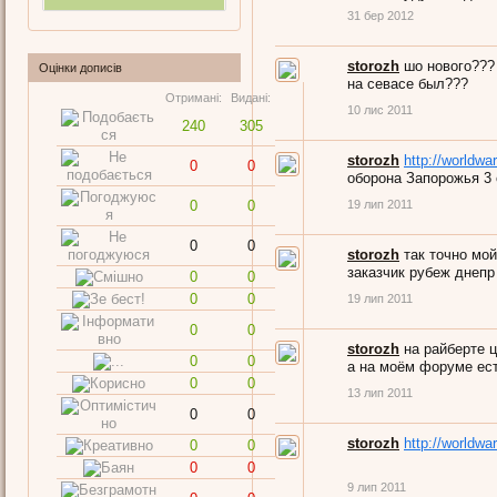
31 бер 2012
storozh
шо нового???
Оцінки дописів
на севасе был???
Отримані:
Видані:
10 лис 2011
240
305
storozh
http://worldwar
0
0
оборона Запорожья 3 
0
0
19 лип 2011
0
0
storozh
так точно мо
заказчик рубеж днепр
0
0
0
0
19 лип 2011
0
0
storozh
на райберте ц
0
0
а на моём форуме ест
0
0
13 лип 2011
0
0
storozh
http://worldwar
0
0
0
0
9 лип 2011