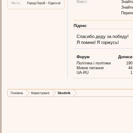
Вміст:
Знайти
Місто:
Город Герой - Одесса!
Знайти
Переп
Підпис
Спасибо деду за победу!
Я помню! Я горжусь!
Форум
Дописи
Політика і політики
190
Мовне питання
44
UA-RU
1
Головна
Користувачі
Skodnik