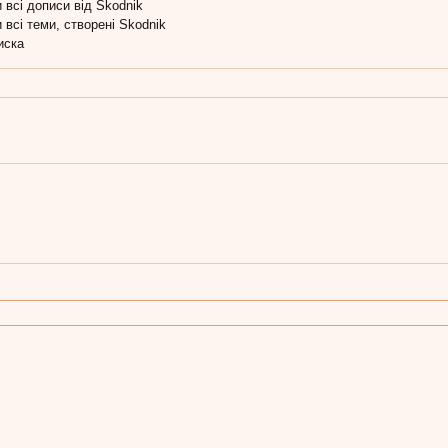
 всі дописи від Skodnik
 всі теми, створені Skodnik
иска