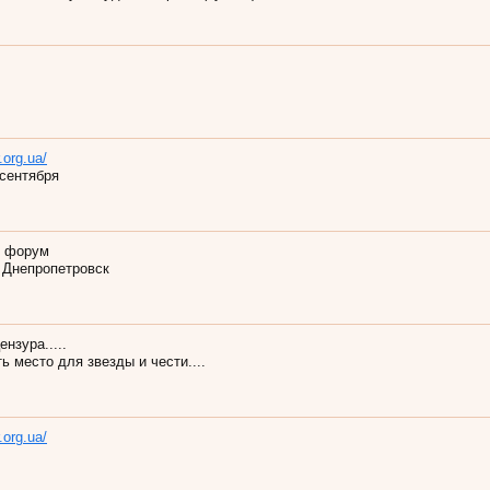
.org.ua/
сентября
й форум
 Днепропетровск
ензура.....
ь место для звезды и чести....
.org.ua/