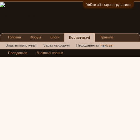
Увійти або зареєструватися
:)
Головна
Форум
Блоги
Правила
Користувачі
Реклама
Видатні користувачі
Зараз на форумі
Нещодавня активність
Посиденьки
Львівські новини
Нові повідомлення профілю