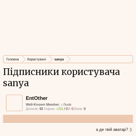
Головна
Користувачі
sanya
Підписники користувача
sanya
EntOther
Well-Known Member
,
з
Львів
Дописів:
92
Оцінки:
+211
/
0
/
-0
Бали:
0
а де твій аватар? :)