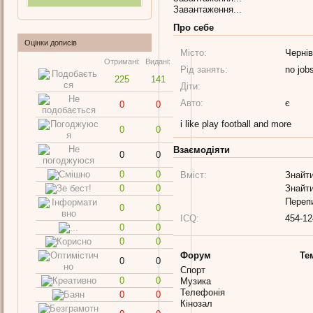
Завантаження...
Про себе
Оцінки дописів
Місто:
Чернів
Отримані:
Видані:
Рід занять:
no jobs
225
141
Діти:
Авто:
є
0
0
i like play football and more
0
0
Взаємодіяти
0
0
0
0
Вміст:
Знайти
0
0
Знайти
Переп
0
0
ICQ:
454-12
0
0
0
0
Форум
Те
0
0
Спорт
0
0
Музика
Телефонія
0
0
Кінозал