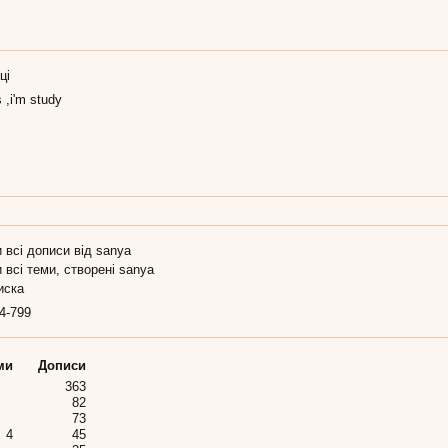
ці
 ,i'm study
 всі дописи від sanya
 всі теми, створені sanya
иска
4-799
ми
Дописи
363
82
73
4
45