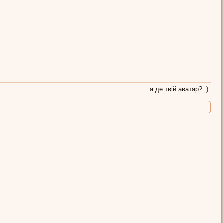
а де твій аватар? :)