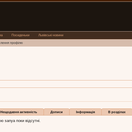
ма
Посиденьки
Львівські новини
млення профілю
ці
 тра 2008
Нещодавня активність
Дописи
Інформація
В розділах
ю sanya поки відсутні.