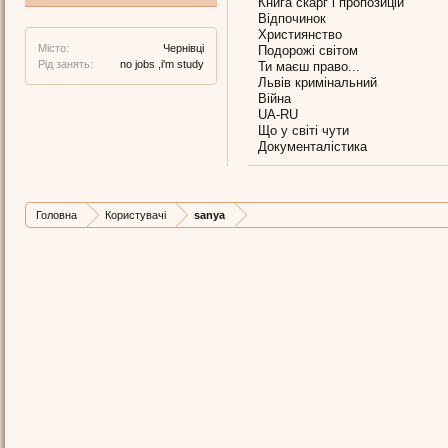
Книга скарг і пропозицій
Відпочинок
Християнство
Місто:
Чернівці
Подорожі світом
Рід занять:
no jobs ,i'm study
Ти маєш право...
Львів кримінальний
Війна
UA-RU
Що у світі чути
Документалістика
Головна
Користувачі
sanya