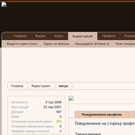
Головна
Форум
Блоги
Правила
Рекла
Користувачі
Видатні користувачі
Зараз на форумі
Нещодавня активність
Нові повідо
sanya
Well-Known Member
,
з
Чернів
Остання активність sanya:
9
Дописів
Карма
Бали
Головна
Користувачі
sanya
497
225
0
Активність:
9 тра 2008
Реєстрація:
22 чер 2007
Дописів:
497
Повідомлення профілю
Бали:
0
Отримані позитивні оцінки:
225
Повідомлення на сторінці профіл
Отримані нейтральні оцінки:
0
Negative ratings received:
0
Завантаження...