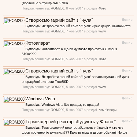
(порівняно з фужіфільм 5700)
Повідомлення від:
ROM200
,
8 жов 2007
в розділі:
Фото
Створюємо гарний сайт з "нуля"
Допис
Відповідь: Як зробити гарний сайт з "нуля" Дуже дякую! цікавий фтп.
Повідомлення від:
ROM200
,
7 жов 2007
в розділі:
www
Фотоапарат
Допис
Відповідь: Фотоапарат А що ви думаэте про фотик Olimpus
510uz???
Повідомлення від:
ROM200
,
5 жов 2007
в розділі:
Фото
Створюємо гарний сайт з "нуля"
Допис
Відповідь: Як зробити гарний сайт з "нуля" завантажувальний диск
операційної системи FreeBSD!
Повідомлення від:
ROM200
,
5 жов 2007
в розділі:
www
Windows Vista
Допис
Відповідь: Windows Vista Що правда, то правда!
Повідомлення від:
ROM200
,
5 жов 2007
в розділі:
Комп'ютери
Термоядерний реактор збудують у Франції
Допис
Відповідь: Термоядерний реактор збудують у Франції А хто чув
щось про енергію акустики??? Кажуть німці в цьому обізнані! Но ще