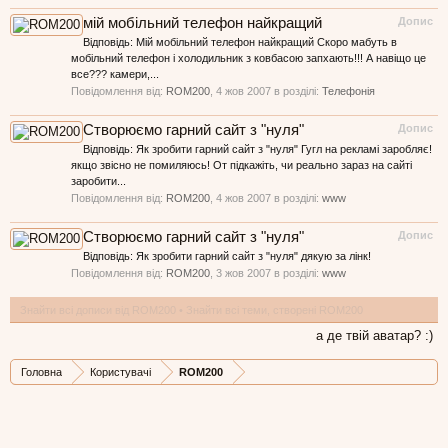
мій мобільний телефон найкращий
Допис
Відповідь: Мій мобільний телефон найкращий Скоро мабуть в
мобільний телефон і холодильник з ковбасою запхають!!! А навіщо це
все??? камери,...
Повідомлення від:
ROM200
,
4 жов 2007
в розділі:
Телефонія
Створюємо гарний сайт з "нуля"
Допис
Відповідь: Як зробити гарний сайт з "нуля" Гугл на рекламі заробляє!
якщо звісно не помиляюсь! От підкажіть, чи реально зараз на сайті
заробити...
Повідомлення від:
ROM200
,
4 жов 2007
в розділі:
www
Створюємо гарний сайт з "нуля"
Допис
Відповідь: Як зробити гарний сайт з "нуля" дякую за лінк!
Повідомлення від:
ROM200
,
3 жов 2007
в розділі:
www
Знайти всі дописи від ROM200
Знайти всі теми, створені ROM200
а де твій аватар? :)
Головна
Користувачі
ROM200