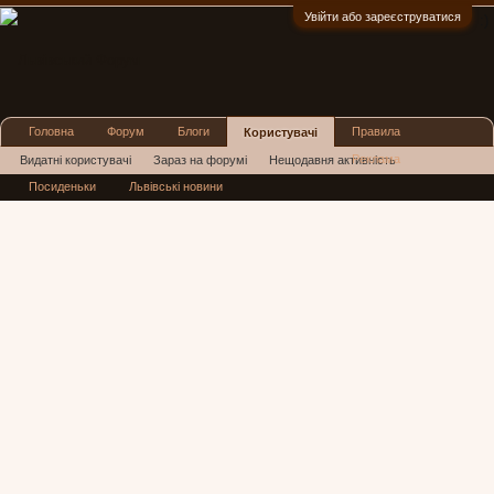
Увійти або зареєструватися
:)
Головна
Форум
Блоги
Правила
Користувачі
Реклама
Видатні користувачі
Зараз на форумі
Нещодавня активність
Посиденьки
Львівські новини
Нові повідомлення профілю