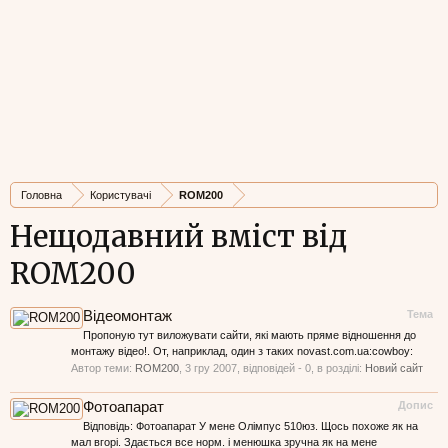
Головна
Користувачі
ROM200
Нещодавний вміст від
ROM200
Відеомонтаж
Тема
Пропоную тут виложувати сайти, які мають пряме відношення до
монтажу відео!. От, наприклад, один з таких novast.com.ua:cowboy:
Автор теми:
ROM200
,
3 гру 2007
, відповідей - 0, в розділі:
Новий сайт
Фотоапарат
Допис
Відповідь: Фотоапарат У мене Олімпус 510юз. Щось похоже як на
мал вгорі. Здається все норм. і менюшка зручна як на мене