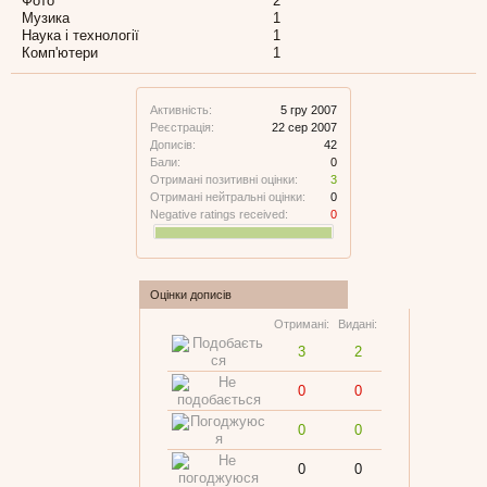
Фото
2
Музика
1
Наука і технології
1
Комп'ютери
1
Активність:
5 гру 2007
Реєстрація:
22 сер 2007
Дописів:
42
Бали:
0
Отримані позитивні оцінки:
3
Отримані нейтральні оцінки:
0
Negative ratings received:
0
Оцінки дописів
Отримані:
Видані:
3
2
0
0
0
0
0
0