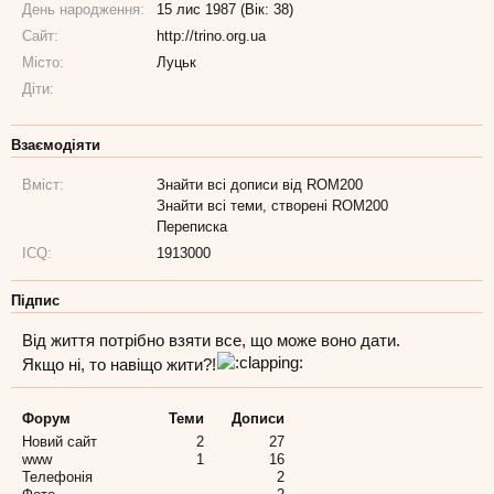
День народження:
15 лис 1987 (Вік: 38)
Сайт:
http://trino.org.ua
Місто:
Луцьк
Діти:
Взаємодіяти
Вміст:
Знайти всі дописи від ROM200
Знайти всі теми, створені ROM200
Переписка
ICQ:
1913000
Підпис
Від життя потрібно взяти все, що може воно дати.
Якщо ні, то навіщо жити?!
Форум
Теми
Дописи
Новий сайт
2
27
www
1
16
Телефонія
2