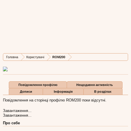
ROM200
Active Member
, 38,
з
Луцьк
Остання активність ROM200:
5 гру 2007
Дописів
Карма
Бали
Головна
Користувачі
ROM200
42
3
0
Повідомлення профілю
Нещодавня активність
Дописи
Інформація
В розділах
Повідомлення на сторінці профілю ROM200 поки відсутні.
Завантаження...
Завантаження...
Про себе