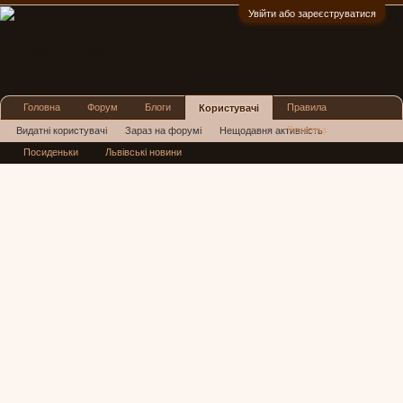
Увійти або зареєструватися
:)
Головна
Форум
Блоги
Правила
Користувачі
Реклама
Видатні користувачі
Зараз на форумі
Нещодавня активність
Посиденьки
Львівські новини
Нові повідомлення профілю