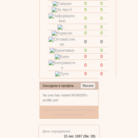
0
0
0
0
0
0
0
0
0
0
0
0
0
0
0
0
0
0
0
0
Заходили в профіль
Recent
No one has visited ROM200's
profile yet!
За останній тиждень цей профіль
переглянуто 0 разів
День народження:
15 лис 1987
(Вік: 38)