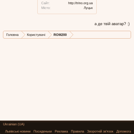
Сайт:
http://trino.org.ua
Місто:
Луцьк
а де твій аватар? :)
Головна
Користувачі
ROM200
Ukrainian (UA)
Львівські новини
Посиденьки
Реклама
Правила
Зворотній зв'язок
Допомога