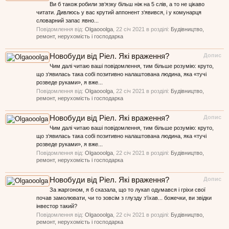
Ви б також робили зв‘язку більш ніж на 5 слів, а то не цікаво
читати. Дивлюсь у вас крутий аппонент з‘явився, і у комунарця
словарний запас явно...
Повідомлення від:
Olgaooolga
,
22 січ 2021
в розділі:
Будівництво,
ремонт, нерухомість і господарка
Новобуди від Ріел. Які враження?
Допис
Чим далі читаю ваші повідомлення, тим більше розумію: круто,
що з‘явилась така собі позитивно налаштована людина, яка «тучі
розведе руками», я вже...
Повідомлення від:
Olgaooolga
,
22 січ 2021
в розділі:
Будівництво,
ремонт, нерухомість і господарка
Новобуди від Ріел. Які враження?
Допис
Чим далі читаю ваші повідомлення, тим більше розумію: круто,
що з‘явилась така собі позитивно налаштована людина, яка «тучі
розведе руками», я вже...
Повідомлення від:
Olgaooolga
,
22 січ 2021
в розділі:
Будівництво,
ремонт, нерухомість і господарка
Новобуди від Ріел. Які враження?
Допис
За жаргоном, я б сказала, що то лукап одумався і гріхи свої
почав замолювати, чи то зовсім з глузду з‘їхав... божечки, ви звідки
інвестор такий?
Повідомлення від:
Olgaooolga
,
22 січ 2021
в розділі:
Будівництво,
ремонт, нерухомість і господарка