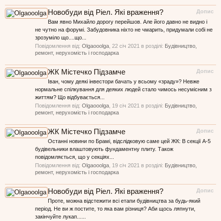
Новобуди від Ріел. Які враження?
Допис
Вам явно Михайло дорогу перейшов. Але його давно не видно і
не чутно на форумі. Забудовника ніхто не чмарить, придумали собі не
зрозуміло що....що...
Повідомлення від:
Olgaooolga
,
22 січ 2021
в розділі:
Будівництво,
ремонт, нерухомість і господарка
ЖК Містечко Підзамче
Допис
Іван, чому деякі інвестори бачать у всьому «зраду»? Невже
нормальне спілкування для деяких людей стало чимось несумісним з
життям? Що відбувається...
Повідомлення від:
Olgaooolga
,
19 січ 2021
в розділі:
Будівництво,
ремонт, нерухомість і господарка
ЖК Містечко Підзамче
Допис
Останні новини по Брамі, відслідковую саме цей ЖК: В секції А-5
будівельники влаштовують фундаментну плиту. Також
повідомляється, що у секціях...
Повідомлення від:
Olgaooolga
,
19 січ 2021
в розділі:
Будівництво,
ремонт, нерухомість і господарка
Новобуди від Ріел. Які враження?
Допис
Проте, можна відстежити всі етапи будівництва за будь-який
період. Не ви ж постите, то яка вам різниця? Аби щось ляпнути,
закінчуйте лукап......