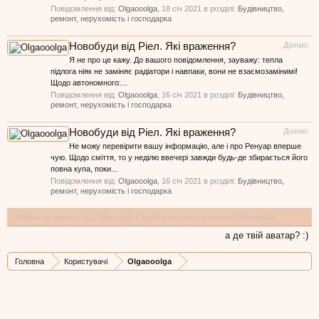
Повідомлення від:
Olgaooolga
,
18 січ 2021
в розділі:
Будівництво,
ремонт, нерухомість і господарка
Новобуди від Ріел. Які враження?
Допис
Я не про це кажу. До вашого повідомлення, зауважу: тепла
підлога ніяк не заміняє радіатори і навпаки, вони не взаємозамінимі!
Щодо автономного:...
Повідомлення від:
Olgaooolga
,
16 січ 2021
в розділі:
Будівництво,
ремонт, нерухомість і господарка
Новобуди від Ріел. Які враження?
Допис
Не можу перевірити вашу інформацію, але і про Ренуар вперше
чую. Щодо сміття, то у неділю ввечері завжди будь-де збирається його
повна купа, поки...
Повідомлення від:
Olgaooolga
,
16 січ 2021
в розділі:
Будівництво,
ремонт, нерухомість і господарка
Знайти всі дописи від Olgaooolga
Знайти всі теми, створені Olgaooolga
а де твій аватар? :)
Головна
Користувачі
Olgaooolga