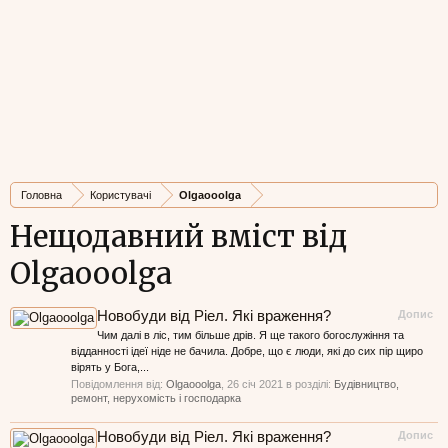
Головна
Користувачі
Olgaooolga
Нещодавний вміст від
Olgaooolga
Новобуди від Ріел. Які враження?
Допис
Чим далі в ліс, тим більше дрів. Я ще такого богослужіння та
відданності ідеї ніде не бачила. Добре, що є люди, які до сих пір щиро
вірять у Бога,...
Повідомлення від:
Olgaooolga
,
26 січ 2021
в розділі:
Будівництво,
ремонт, нерухомість і господарка
Новобуди від Ріел. Які враження?
Допис