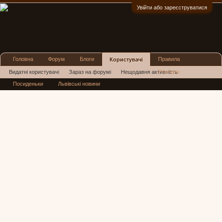
Увійти або зареєструватися
:)
Головна
Форум
Блоги
Правила
Користувачі
Реклама
Видатні користувачі
Зараз на форумі
Нещодавня активність
Посиденьки
Львівські новини
Нові повідомлення профілю