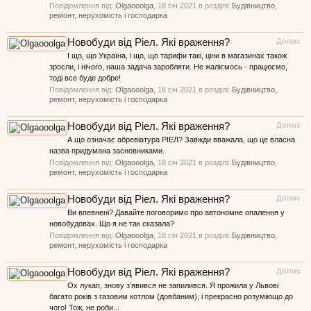
Повідомлення від:
Olgaooolga
,
18 січ 2021
в розділі:
Будівництво,
ремонт, нерухомість і господарка
Новобуди від Ріел. Які враження?
Допис
І що, що Україна, і що, що тарифи такі, ціни в магазинах також
зросли, і нічого, наша задача заробляти. Не жаліємось - працюємо,
тоді все буде добре!
Повідомлення від:
Olgaooolga
,
18 січ 2021
в розділі:
Будівництво,
ремонт, нерухомість і господарка
Новобуди від Ріел. Які враження?
Допис
А що означає абревіатура РІЕЛ? Завжди вважала, що це власна
назва придумана засновниками.
Повідомлення від:
Olgaooolga
,
18 січ 2021
в розділі:
Будівництво,
ремонт, нерухомість і господарка
Новобуди від Ріел. Які враження?
Допис
Ви впевнені? Давайте поговоримо про автономне опалення у
новобудовах. Що я не так сказала?
Повідомлення від:
Olgaooolga
,
18 січ 2021
в розділі:
Будівництво,
ремонт, нерухомість і господарка
Новобуди від Ріел. Які враження?
Допис
Ох лукап, знову з’явився не запилився. Я прожила у Львові
багато років з газовим котлом (довбаним), і прекрасно розуміющо до
чого! Тож, не роби...