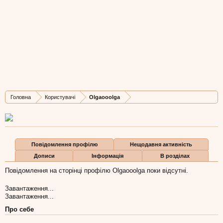
Olgaooolga
Well-Known Member
, Жіноча, 46,
з
Львів
Остання активність Olgaooolga:
26 січ 2021
Дописів
Карма
Бали
Головна
Користувачі
Olgaooolga
147
34
28
Повідомлення профілю
Нещодавня активність
Дописи
Інформація
В розділах
Повідомлення на сторінці профілю Olgaooolga поки відсутні.
Завантаження...
Завантаження...
Про себе