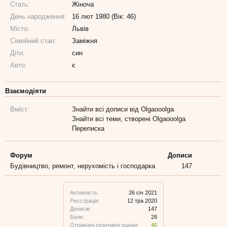
Стать:
Жіноча
День народження:
16 лют 1980 (Вік: 46)
Місто:
Львів
Сімейний стан:
Заміжня
Діти:
син
Авто:
є
Взаємодіяти
Вміст:
Знайти всі дописи від Olgaooolga
Знайти всі теми, створені Olgaooolga
Переписка
Форум
Дописи
Будівництво, ремонт, нерухомість і господарка
147
Активність:
26 січ 2021
Реєстрація:
12 тра 2020
Дописів:
147
Бали:
28
Отримані позитивні оцінки:
40