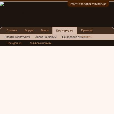
Увійти або зареєструватися
:)
Головна
Форум
Блоги
Правила
Користувачі
Реклама
Видатні користувачі
Зараз на форумі
Нещодавня активність
Посиденьки
Львівські новини
Нові повідомлення профілю