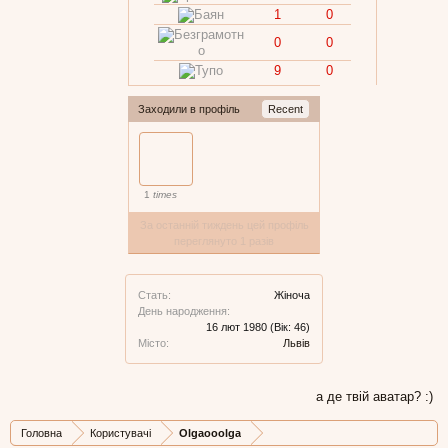
1
0
0
0
9
0
Заходили в профіль
Recent
1
times
За останній тиждень цей профіль
переглянуто 1 разів
Стать:
Жіноча
День народження:
16 лют 1980
(Вік: 46)
Місто:
Львів
а де твій аватар? :)
Головна
Користувачі
Olgaooolga