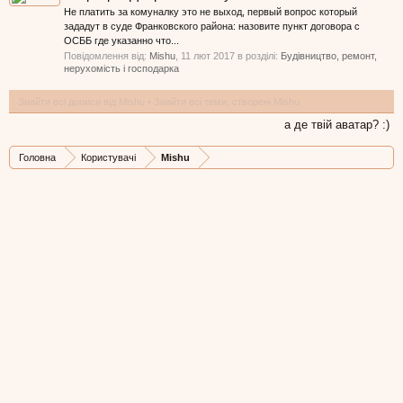
Не платить за комуналку это не выход, первый вопрос который
зададут в суде Франковского района: назовите пункт договора с
ОСББ где указанно что...
Повідомлення від:
Mishu
,
11 лют 2017
в розділі:
Будівництво, ремонт,
нерухомість і господарка
Знайти всі дописи від Mishu
Знайти всі теми, створені Mishu
а де твій аватар? :)
Головна
Користувачі
Mishu