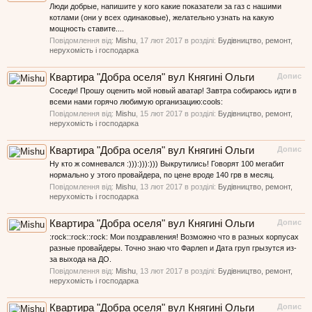
Люди добрые, напишите у кого какие показатели за газ с нашими
котлами (они у всех одинаковые), желательно узнать на какую
мощность ставите....
Повідомлення від:
Mishu
,
17 лют 2017
в розділі:
Будівництво, ремонт,
нерухомість і господарка
Квартира "Добра оселя" вул Княгині Ольги
Допис
Соседи! Прошу оценить мой новый аватар! Завтра собираюсь идти в
всеми нами горячо любимую организацию:cools:
Повідомлення від:
Mishu
,
15 лют 2017
в розділі:
Будівництво, ремонт,
нерухомість і господарка
Квартира "Добра оселя" вул Княгині Ольги
Допис
Ну кто ж сомневался :))):))):))) Выкрутились! Говорят 100 мегабит
нормально у этого провайдера, по цене вроде 140 грв в месяц.
Повідомлення від:
Mishu
,
13 лют 2017
в розділі:
Будівництво, ремонт,
нерухомість і господарка
Квартира "Добра оселя" вул Княгині Ольги
Допис
:rock::rock::rock: Мои поздравления! Возможно что в разных корпусах
разные провайдеры. Точно знаю что Фарлеп и Дата груп грызутся из-
за выхода на ДО.
Повідомлення від:
Mishu
,
13 лют 2017
в розділі:
Будівництво, ремонт,
нерухомість і господарка
Квартира "Добра оселя" вул Княгині Ольги
Допис