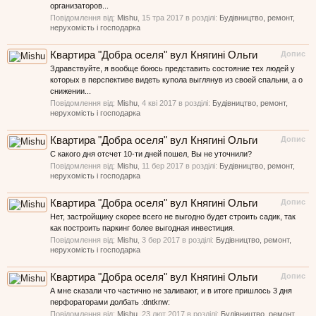
организаторов...
Повідомлення від:
Mishu
,
15 тра 2017
в розділі:
Будівництво, ремонт,
нерухомість і господарка
Квартира "Добра оселя" вул Княгині Ольги
Допис
Здравствуйте, я вообще боюсь представить состояние тех людей у
которых в перспективе видеть купола выглянув из своей спальни, а о
снижении...
Повідомлення від:
Mishu
,
4 кві 2017
в розділі:
Будівництво, ремонт,
нерухомість і господарка
Квартира "Добра оселя" вул Княгині Ольги
Допис
С какого дня отсчет 10-ти дней пошел, Вы не уточнили?
Повідомлення від:
Mishu
,
11 бер 2017
в розділі:
Будівництво, ремонт,
нерухомість і господарка
Квартира "Добра оселя" вул Княгині Ольги
Допис
Нет, застройщику скорее всего не выгодно будет строить садик, так
как построить паркинг более выгодная инвестиция.
Повідомлення від:
Mishu
,
3 бер 2017
в розділі:
Будівництво, ремонт,
нерухомість і господарка
Квартира "Добра оселя" вул Княгині Ольги
Допис
А мне сказали что частично не заливают, и в итоге пришлось 3 дня
перфораторами долбать :dntknw:
Повідомлення від:
Mishu
,
23 лют 2017
в розділі:
Будівництво, ремонт,