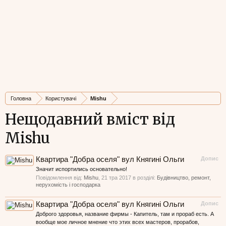
Головна
Користувачі
Mishu
Нещодавний вміст від
Mishu
Квартира "Добра оселя" вул Княгині Ольги
Допис
Значит испортились основательно!
Повідомлення від:
Mishu
,
21 тра 2017
в розділі:
Будівництво, ремонт,
нерухомість і господарка
Квартира "Добра оселя" вул Княгині Ольги
Допис
Доброго здоровья, название фирмы - Капитель, там и прораб есть. А
вообще мое личное мнение что этих всех мастеров, прорабов,