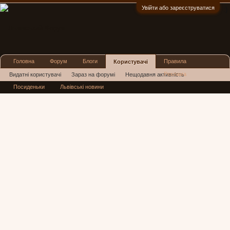
Увійти або зареєструватися
:)
Головна
Форум
Блоги
Правила
Користувачі
Реклама
Видатні користувачі
Зараз на форумі
Нещодавня активність
Посиденьки
Львівські новини
Нові повідомлення профілю