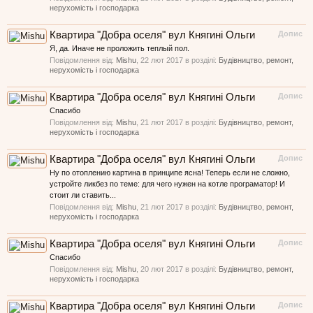
нерухомість і господарка
Квартира "Добра оселя" вул Княгині Ольги
Допис
Я, да. Иначе не проложить теплый пол.
Повідомлення від:
Mishu
,
22 лют 2017
в розділі:
Будівництво, ремонт,
нерухомість і господарка
Квартира "Добра оселя" вул Княгині Ольги
Допис
Спасибо
Повідомлення від:
Mishu
,
21 лют 2017
в розділі:
Будівництво, ремонт,
нерухомість і господарка
Квартира "Добра оселя" вул Княгині Ольги
Допис
Ну по отоплению картина в принципе ясна! Теперь если не сложно,
устройте ликбез по теме: для чего нужен на котле програматор! И
стоит ли ставить...
Повідомлення від:
Mishu
,
21 лют 2017
в розділі:
Будівництво, ремонт,
нерухомість і господарка
Квартира "Добра оселя" вул Княгині Ольги
Допис
Спасибо
Повідомлення від:
Mishu
,
20 лют 2017
в розділі:
Будівництво, ремонт,
нерухомість і господарка
Квартира "Добра оселя" вул Княгині Ольги
Допис