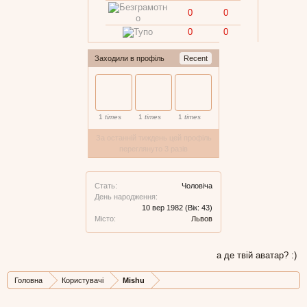
0
0
0
0
Заходили в профіль
Recent
1
times
1
times
1
times
За останній тиждень цей профіль
переглянуто 3 разів
Стать:
Чоловіча
День народження:
10 вер 1982
(Вік: 43)
Місто:
Львов
а де твій аватар? :)
Головна
Користувачі
Mishu