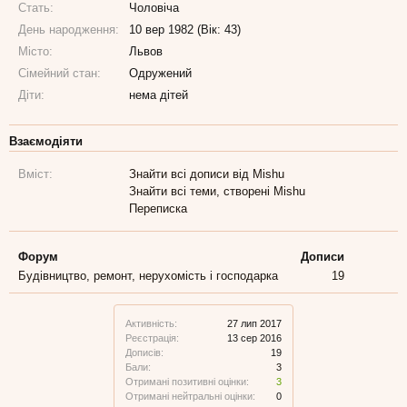
Стать:
Чоловіча
День народження:
10 вер 1982 (Вік: 43)
Місто:
Львов
Сімейний стан:
Одружений
Діти:
нема дітей
Взаємодіяти
Вміст:
Знайти всі дописи від Mishu
Знайти всі теми, створені Mishu
Переписка
Форум
Дописи
Будівництво, ремонт, нерухомість і господарка
19
Активність:
27 лип 2017
Реєстрація:
13 сер 2016
Дописів:
19
Бали:
3
Отримані позитивні оцінки:
3
Отримані нейтральні оцінки:
0