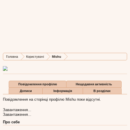
Mishu
Member
, Чоловіча, 43,
з
Львов
Остання активність Mishu:
27 лип 2017
Дописів
Карма
Бали
Головна
Користувачі
Mishu
19
3
3
Повідомлення профілю
Нещодавня активність
Дописи
Інформація
В розділах
Повідомлення на сторінці профілю Mishu поки відсутні.
Завантаження...
Завантаження...
Про себе