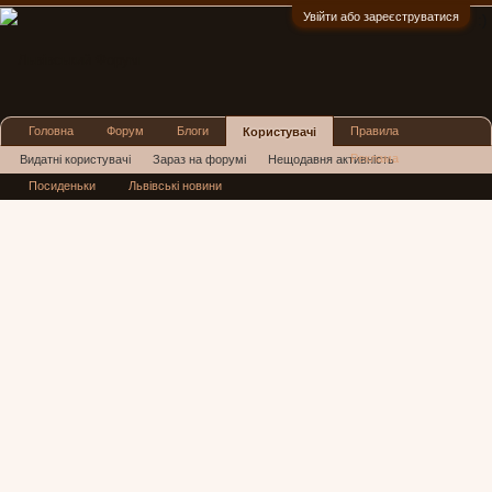
Увійти або зареєструватися
:)
Головна
Форум
Блоги
Правила
Користувачі
Реклама
Видатні користувачі
Зараз на форумі
Нещодавня активність
Посиденьки
Львівські новини
Нові повідомлення профілю