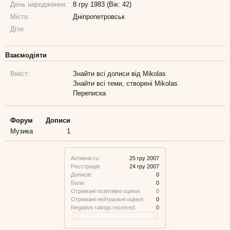
День народження:
8 гру 1983 (Вік: 42)
Місто:
Дніпропетровськ
Діти:
Взаємодіяти
Вміст:
Знайти всі дописи від Mikolas
Знайти всі теми, створені Mikolas
Переписка
Форум
Дописи
Музика
1
Активність:
25 гру 2007
Реєстрація:
24 гру 2007
Дописів:
0
Бали:
0
Отримані позитивні оцінки:
0
Отримані нейтральні оцінки:
0
Negative ratings received:
0