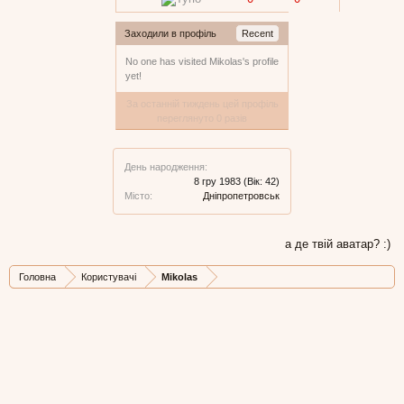
Заходили в профіль
Recent
No one has visited Mikolas's profile
yet!
За останній тиждень цей профіль
переглянуто 0 разів
День народження:
8 гру 1983
(Вік: 42)
Місто:
Дніпропетровськ
а де твій аватар? :)
Головна
Користувачі
Mikolas