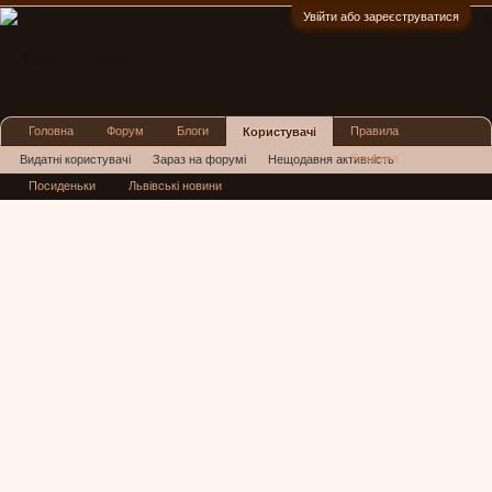
Увійти або зареєструватися
:)
Головна
Форум
Блоги
Правила
Користувачі
Реклама
Видатні користувачі
Зараз на форумі
Нещодавня активність
Посиденьки
Львівські новини
Нові повідомлення профілю