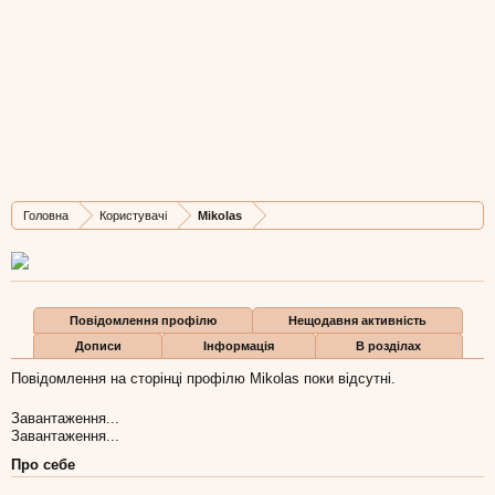
Mikolas
New Member
, 42,
з
Дніпропетровськ
Остання активність Mikolas:
25 гру 2007
Дописів
Карма
Бали
Головна
Користувачі
Mikolas
0
0
0
Повідомлення профілю
Нещодавня активність
Дописи
Інформація
В розділах
Повідомлення на сторінці профілю Mikolas поки відсутні.
Завантаження...
Завантаження...
Про себе