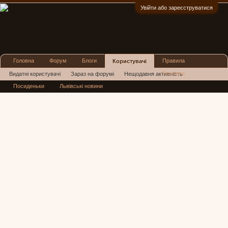
Увійти або зареєструватися
:)
Головна
Форум
Блоги
Правила
Користувачі
Реклама
Видатні користувачі
Зараз на форумі
Нещодавня активність
Посиденьки
Львівські новини
Нові повідомлення профілю