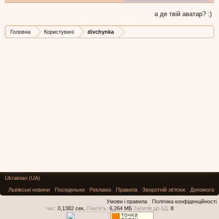
а де твій аватар? :)
Головна
Користувачі
divchynka
Ukrainian (UA)
Львівські новини
Посиденьки
Реклама
Правила
Зворотній зв'язок
Допомога
Умови і правила
Політика конфіденційності
Час:
0,1382 сек.
Пам'ять:
6,264 МБ
Запитів до БД:
8