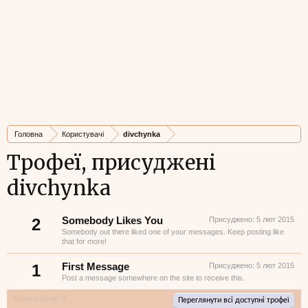
Головна
Користувачі
divchynka
Трофеї, присуджені
divchynka
2
Somebody Likes You
Присуджено:
5 лют 2015
Somebody out there liked one of your messages. Keep posting like
that for more!
1
First Message
Присуджено:
5 лют 2015
Post a message somewhere on the site to receive this.
Всього балів: 3
Переглянути всі доступні трофеї