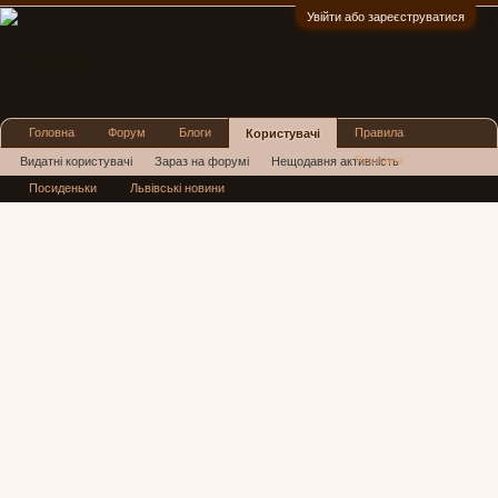
Увійти або зареєструватися
:)
Головна
Форум
Блоги
Правила
Користувачі
Реклама
Видатні користувачі
Зараз на форумі
Нещодавня активність
Посиденьки
Львівські новини
Нові повідомлення профілю