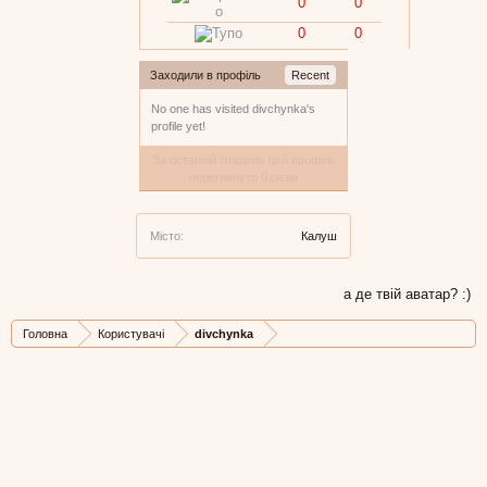
0
0
0
0
Заходили в профіль
Recent
No one has visited divchynka's
profile yet!
За останній тиждень цей профіль
переглянуто 0 разів
Місто:
Калуш
а де твій аватар? :)
Головна
Користувачі
divchynka