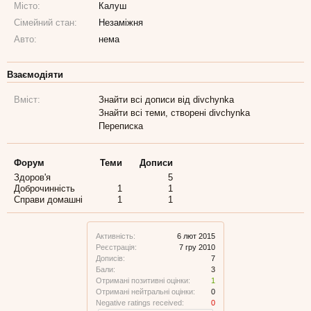
Місто:
Калуш
Сімейний стан:
Незаміжня
Авто:
нема
Взаємодіяти
Вміст:
Знайти всі дописи від divchynka
Знайти всі теми, створені divchynka
Переписка
Форум
Теми
Дописи
Здоров'я
5
Доброчинність
1
1
Справи домашні
1
1
Активність:
6 лют 2015
Реєстрація:
7 гру 2010
Дописів:
7
Бали:
3
Отримані позитивні оцінки:
1
Отримані нейтральні оцінки:
0
Negative ratings received:
0