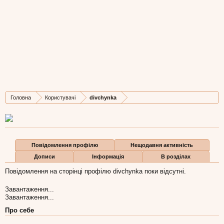
divchynka
Member
,
з
Калуш
Остання активність divchynka:
6 лют 2015
Дописів
Карма
Бали
Головна
Користувачі
divchynka
7
1
3
Повідомлення профілю
Нещодавня активність
Дописи
Інформація
В розділах
Повідомлення на сторінці профілю divchynka поки відсутні.
Завантаження...
Завантаження...
Про себе