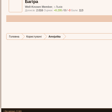
Багіра
Well-Known Member
,
з
Львів
Дописів:
2.016
Оцінки:
+8.295
/
0
/
-0
Бали:
113
Головна
Користувачі
Annjutka
Ukrainian (UA)