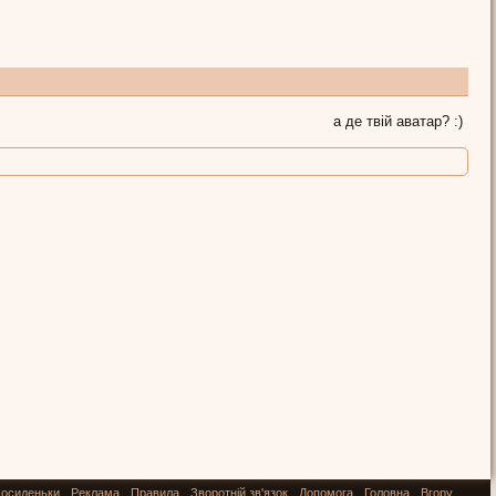
а де твій аватар? :)
осиденьки
Реклама
Правила
Зворотній зв'язок
Допомога
Головна
Вгору