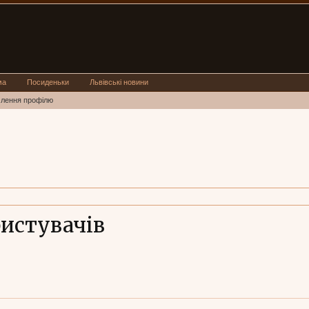
ма
Посиденьки
Львівські новини
млення профілю
ристувачів