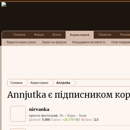
Головна
Форум
Блоги
Правила
Рекла
Користувачі
Видатні користувачі
Зараз на форумі
Нещодавня активність
Нові повідо
Головна
Користувачі
Annjutka
Annjutka є підписником ко
nirvanka
просто фотограф
, 40,
з
Лодзь - Львів
Дописів:
5.888
Оцінки:
+26.379
/
0
/
-0
Бали:
113