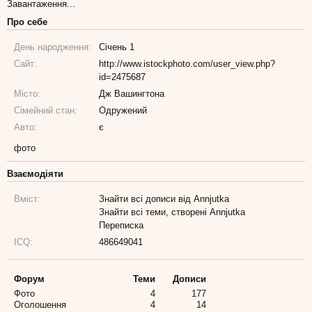
Завантаження...
Про себе
День народження:
Січень 1
Сайт:
http://www.istockphoto.com/user_view.php?
id=2475687
Місто:
Дж Вашингтона
Сімейний стан:
Одружений
Авто:
є
фото
Взаємодіяти
Вміст:
Знайти всі дописи від Annjutka
Знайти всі теми, створені Annjutka
Переписка
ICQ:
486649041
Форум
Теми
Дописи
Фото
4
177
Оголошення
4
14