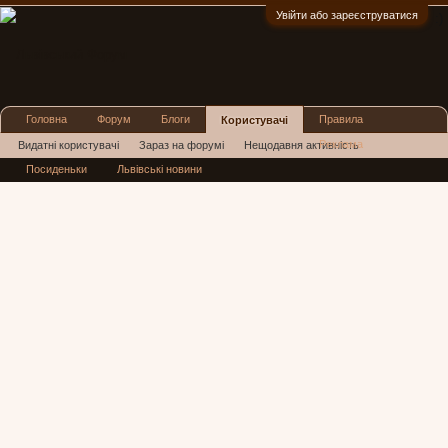
Увійти або зареєструватися
:)
Головна
Форум
Блоги
Правила
Користувачі
Реклама
Видатні користувачі
Зараз на форумі
Нещодавня активність
Посиденьки
Львівські новини
Нові повідомлення профілю