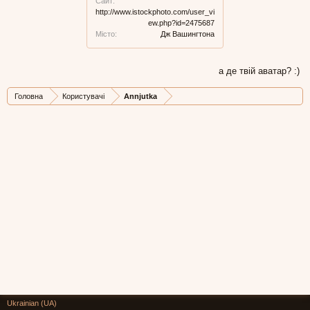
Сайт:
http://www.istockphoto.com/user_vi
ew.php?id=2475687
Місто:
Дж Вашингтона
а де твій аватар? :)
Головна
Користувачі
Annjutka
Ukrainian (UA)