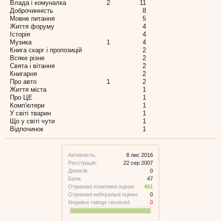
Влада і комуналка
2
11
Доброчинність
8
Мовне питання
5
Життя форуму
4
Історія
4
Музика
1
4
Книга скарг і пропозицій
2
Всяке різне
2
Свята і вітання
2
Книгарня
2
Про авто
1
2
Життя міста
1
Про ЦЕ
1
Комп'ютери
1
У світі тварин
1
Що у світі чути
1
Відпочинок
1
Активність:
8 лис 2016
Реєстрація:
22 сер 2007
Дописів:
0
Бали:
47
Отримані позитивні оцінки:
461
Отримані нейтральні оцінки:
0
Negative ratings received:
0