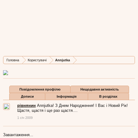
Annjutka
New Member
,
з
Дж Вашингтона
Остання активність Annjutka:
8 лис 2016
Дописів
Карма
Бали
Головна
Користувачі
Annjutka
0
461
47
Повідомлення профілю
Нещодавня активність
Дописи
Інформація
В розділах
рівнянин
Annjutka! З Днем Народження! І Вас і Новий Рік!
Щастя, щастя і ще раз щастя....
1 січ 2009
Завантаження...