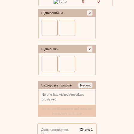
0
0
Підписаний на
2
Підписники
2
Заходили в профіль
Recent
No one has visited Annjutka's
profile yet!
За останній тиждень цей профіль
переглянуто 0 разів
День народження:
Січень 1