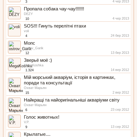
4 чер 2013
3
Пропала собака чау-чау!!!!!!!
DEZY
4 чер 2013
10
SOS!!! Гинуть перелітні птахи
voli
24 бер 2013
4
Мопс
ostrov_Garik
13 бер 2013
12
Зверьё моё :)
MegaKoshka
14 вер 2012
1.324
Мій морський акваріум, історія в картинках,
поради та консультації
Охват Марьян
2 вер 2012
15
Найкращі та найоригінальніші акваріуми світу
Охват Марьян
23 сер 2012
6
Голос животных!
V.P.
13 сер 2012
9
Крылатые....