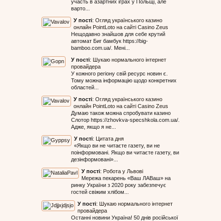
участь в азартних іграх у Польщі, але
варто...
У пості
:
Огляд українського казино
онлайн PointLoto на сайті Casino Zeus
Нещодавно знайшов для себе крутий
автомат Биг бамбук https://big-
bamboo.com.ua/. Мені...
У пості
:
Шукаю нормального інтернет
провайдера
У кожного регіону свій ресурс новин є.
Тому можна інформацію щодо конкретних
областей...
У пості
:
Огляд українського казино
онлайн PointLoto на сайті Casino Zeus
Думаю також можна спробувати казино
Слотор https://zhovkva-specshkola.com.ua/.
Адже, якщо я не...
У пості
:
Цитата дня
«Якщо ви не читаєте газету, ви не
поінформовані. Якщо ви читаєте газету, ви
дезінформовані»...
У пості
:
Робота у Львові
Мережа пекарень «Ваш ЛАВаш» на
ринку України з 2020 року забезпечує
гостей свіжим хлібом...
У пості
:
Шукаю нормального інтернет
провайдера
Останні новини Україна! 50 днів російської