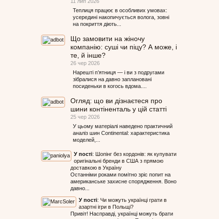
11 лип 2026
Теплиця працює в особливих умовах:
усередині накопичується волога, зовні
на покриття діють...
Що замовити на жіночу
компанію: суші чи піцу? А може, і
те, й інше?
26 чер 2026
Нарешті п’ятниця — і ви з подругами
зібралися на давно заплановані
посиденьки в когось вдома....
Огляд: що ви дізнаєтеся про
шини контіненталь у цій статті
25 чер 2026
У цьому матеріалі наведено практичний
аналіз шин Continental: характеристика
моделей,...
У пості
:
Шопінг без кордонів: як купувати
оригінальні бренди в США з прямою
доставкою в Україну
Останніми роками помітно зріс попит на
американське захисне спорядження. Воно
давно...
У пості
:
Чи можуть українці грати в
азартні ігри в Польщі?
Привіт! Насправді, українці можуть брати