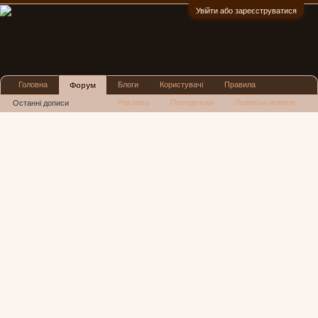
Увійти або зареєструватися
:)
Головна
Блоги
Користувачі
Правила
Форум
Реклама
Посиденьки
Львівські новини
Останні дописи