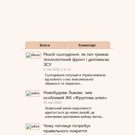
Блоги
Коментарі
Реалії сьогодення: як тил тримає
технологічний фронт і допомагає
ЗСУ
2 сер 2026 у 11:11
Сьогоднішня ситуація в Україні вимагає
від кожного з нас максимальної
зібраності та тверезого...
Новобудови Львова: чим
особливий ЖК «Фруктова алея»
24 лип 2026
Львівський ринок нерухомості
адаптується до нових реалій, де
ключовими критеріями вибору житла...
Чому теплиця потребує
правильного покриття