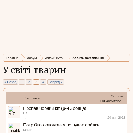
Головна
Форум
Живий куток
Хобі та захоплення
У світі тварин
< Назад
1
2
3
4
Вперед >
Останнє
Заголовок
повідомлення ↓
Пропав чорний кіт (р-н Збоїща)
ЬІЯ
20 лип 2013
0
Потрібна допомога у пошуках собаки
fanatik