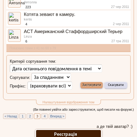
Аятолла
27 чер 2011
223
Котята зевают в камеру.
kertis
2 чер 2011
4
АСТ Американский Стаффордширский Терьер
Linza
27 тра 2011
6
Показано теми з 41 по 60 з 79
Критерії сортування тем:
Сортувати:
Префікс:
Налаштування відображення тем
(Ви повинні увійти або зареєструватися, щоб писати на форумі.)
< Назад
1
2
3
4
Вперед >
а де твій аватар? :)
Реєстрація