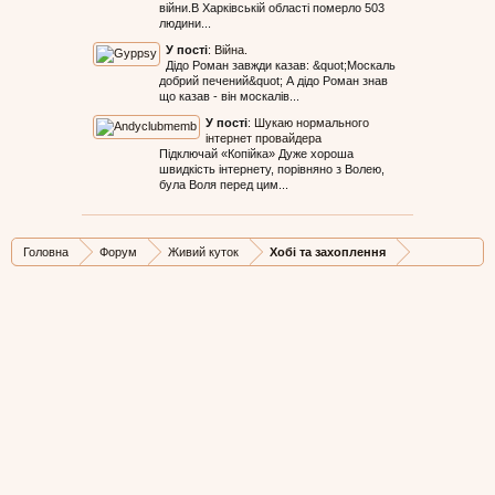
війни.В Харківській області померло 503
людини...
У пості
:
Війна.
Дідо Роман завжди казав: &quot;Москаль
добрий печений&quot; А дідо Роман знав
що казав - він москалів...
У пості
:
Шукаю нормального
інтернет провайдера
Підключай «Копійка» Дуже хороша
швидкість інтернету, порівняно з Волею,
була Воля перед цим...
Головна
Форум
Живий куток
Хобі та захоплення