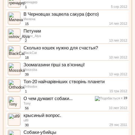
гренадер
5 сер 2012
1
В Черновцах зацвела сакура (фото)
Милена
14 лип 2012
15
Петунии
ostrov_Alya
13 лип 2012
2
Сколько кошек нужно для счастья?
BlackCat
10 лип 2012
18
Зоомагазини гірші за в'язниці!
Mossska
13 чер 2012
39
Топ-20 найчарівніших створінь планети
Orthodox
15 тра 2012
1
О чем думают собаки...
x
19
Tony
10 лют 2012
56
крысиный вопрос.
ull9
29 лис 2011
30
Собаки-убийцы