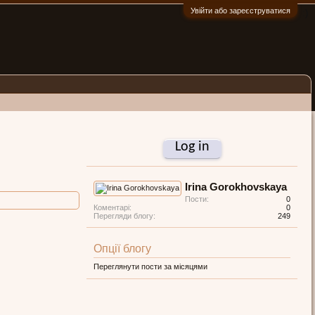
Увійти або зареєструватися
:)
Log in
Irina Gorokhovskaya
Пости:
0
Коментарі:
0
Перегляди блогу:
249
Опції блогу
Переглянути пости за місяцями