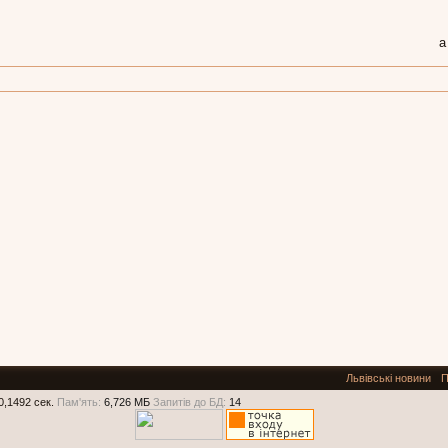
а
Львівські новини
П
0,1492 сек.
Пам'ять:
6,726 МБ
Запитів до БД:
14