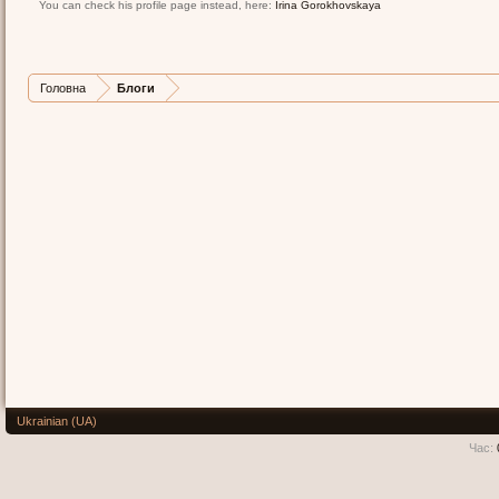
You can check his profile page instead, here:
Irina Gorokhovskaya
Головна
Блоги
Ukrainian (UA)
Час: