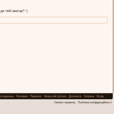
 де твій аватар? :)
осиденьки
Реклама
Правила
Зворотній зв'язок
Допомога
Головна
Вгору
Умови і правила
Політика конфіденційності