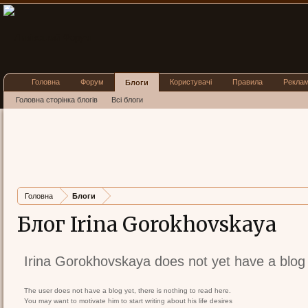
Головна
Форум
Користувачі
Правила
Рекла
Блоги
Головна сторінка блогів
Всі блоги
Головна
Блоги
Блог Irina Gorokhovskaya
Irina Gorokhovskaya does not yet have a blog
The user does not have a blog yet, there is nothing to read here.
You may want to motivate him to start writing about his life desires