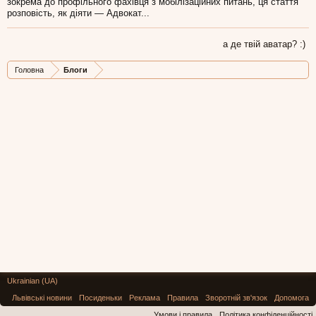
зокрема до профільного фахівця з мобілізаційних питань, ця стаття
розповість, як діяти — Адвокат...
а де твій аватар? :)
Головна
Блоги
Ukrainian (UA)
Львівські новини
Посиденьки
Реклама
Правила
Зворотній зв'язок
Допомога
Умови і правила
Політика конфіденційності