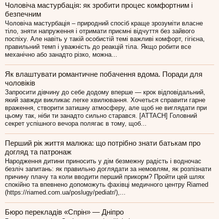
Чоловіча мастурбація: як зробити процес комфортним і
безпечним
Чоловіча мастурбація – природний спосіб краще зрозуміти власне
тіло, зняти напруження і отримати приємні відчуття без зайвого
поспіху. Але навіть у такій особистій темі важливі комфорт, гігієна,
правильний темп і уважність до реакцій тіла. Якщо робити все
механічно або занадто різко, можна...
Як влаштувати романтичне побачення вдома. Поради для
чоловіків
Запросити дівчину до себе додому вперше — крок відповідальний,
який завжди викликає легке хвилювання. Хочеться справити гарне
враження, створити затишну атмосферу, але щоб не виглядати при
цьому так, ніби ти занадто сильно старався. [ATTACH] Головний
секрет успішного вечора полягає в тому, щоб...
Перший рік життя малюка: що потрібно знати батькам про
догляд та патронаж
Народження дитини приносить у дім безмежну радість і водночас
безліч запитань: як правильно доглядати за немовлям, як розпізнати
причину плачу та коли вводити перший прикорм? Пройти цей шлях
спокійно та впевнено допоможуть фахівці медичного центру Riamed
(https://riamed.com.ua/poslugy/pediatr/),...
Бюро перекладів «Спрін» — Дніпро