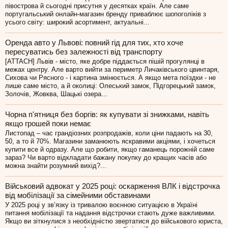
півострова й сьогодні присутня у десятках країн. Але саме
португальський онлайн-магазин бренду приваблює шопоголіків з
усього світу: широкий асортимент, актуальні...
Оренда авто у Львові: повний гід для тих, хто хоче
пересуватись без залежності від транспорту
[ATTACH] Львів - місто, яке добре піддається пішій прогулянці в
межах центру. Але варто вийти за периметр Личаківського цвинтаря,
Сихова чи Рясного - і картина змінюється. А якщо мета поїздки - не
лише саме місто, а й околиці: Олеський замок, Підгорецький замок,
Золочів, Жовква, Шацькі озера...
Чорна п'ятниця без боргів: як купувати зі знижками, навіть
якщо грошей поки немає
Листопад – час грандіозних розпродажів, коли ціни падають на 30,
50, а то й 70%. Магазини заманюють яскравими акціями, і хочеться
купити все й одразу. Але що робити, якщо гаманець порожній саме
зараз? Чи варто відкладати бажану покупку до кращих часів або
можна знайти розумний вихід?...
Військовий адвокат у 2025 році: оскарження ВЛК і відстрочка
від мобілізації за сімейними обставинами
У 2025 році у зв’язку із тривалою воєнною ситуацією в Україні
питання мобілізації та надання відстрочки стають дуже важливими.
Якщо ви зіткнулися з необхідністю звертатися до військового юриста,