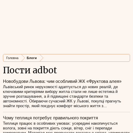
Головна
Блоги
Пости adbot
Новобудови Львова: чим особливий ЖК «Фруктова алея»
Львівський ринок нерухомості адаптується до нових реалій, де
ключовими критеріями вибору житла стали не лише естетика й
зручне розташування, а й підвищені стандарти безпеки та
автономності. Обираючи сучасний ЖК у Львові, покупці прагнуть
знайти простір, який поєднує комфорт міського життя з...
Чому теплиця потребує правильного покриття
Теплиця працює в особливих умовах: усередині накопичується
волога, зовні на покриття діють сонце, вітер, сніг і перепади
температури. Матеріал має пропускати достатньо світла, утримувати