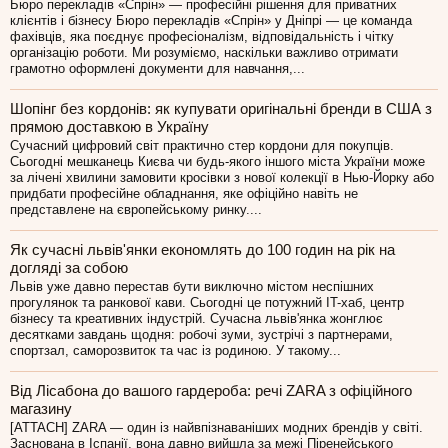
Бюро перекладів «Спрін» — професійні рішення для приватних
клієнтів і бізнесу Бюро перекладів «Спрін» у Дніпрі — це команда
фахівців, яка поєднує професіоналізм, відповідальність і чітку
організацію роботи. Ми розуміємо, наскільки важливо отримати
грамотно оформлені документи для навчання,...
Шопінг без кордонів: як купувати оригінальні бренди в США з
прямою доставкою в Україну
Сучасний цифровий світ практично стер кордони для покупців.
Сьогодні мешканець Києва чи будь-якого іншого міста України може
за лічені хвилини замовити кросівки з нової колекції в Нью-Йорку або
придбати професійне обладнання, яке офіційно навіть не
представлене на європейському ринку....
Як сучасні львів'янки економлять до 100 годин на рік на
догляді за собою
Львів уже давно перестав бути виключно містом неспішних
прогулянок та ранкової кави. Сьогодні це потужний IT-хаб, центр
бізнесу та креативних індустрій. Сучасна львів'янка жонглює
десятками завдань щодня: робочі зуми, зустрічі з партнерами,
спортзал, саморозвиток та час із родиною. У такому...
Від Лісабона до вашого гардероба: речі ZARA з офіційного
магазину
[ATTACH] ZARA — один із найвпізнаваніших модних брендів у світі.
Заснована в Іспанії, вона давно вийшла за межі Піренейського