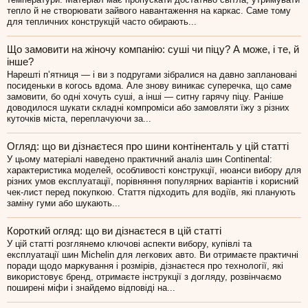
тепло й не створювати зайвого навантаження на каркас. Саме тому
для тепличних конструкцій часто обирають...
Що замовити на жіночу компанію: суші чи піцу? А може, і те, й
інше?
Нарешті п’ятниця — і ви з подругами зібралися на давно заплановані
посиденьки в когось вдома. Але знову виникає суперечка, що саме
замовити, бо одні хочуть суші, а інші — ситну гарячу піцу. Раніше
доводилося шукати складні компроміси або замовляти їжу з різних
куточків міста, переплачуючи за...
Огляд: що ви дізнаєтеся про шини контіненталь у цій статті
У цьому матеріалі наведено практичний аналіз шин Continental:
характеристика моделей, особливості конструкції, нюанси вибору для
різних умов експлуатації, порівняння популярних варіантів і корисний
чек-лист перед покупкою. Стаття підходить для водіїв, які планують
заміну гуми або шукають...
Короткий огляд: що ви дізнаєтеся в цій статті
У цій статті розглянемо ключові аспекти вибору, купівлі та
експлуатації шин Michelin для легкових авто. Ви отримаєте практичні
поради щодо маркування і розмірів, дізнаєтеся про технології, які
використовує бренд, отримаєте інструкції з догляду, розвінчаємо
поширені міфи і знайдемо відповіді на...