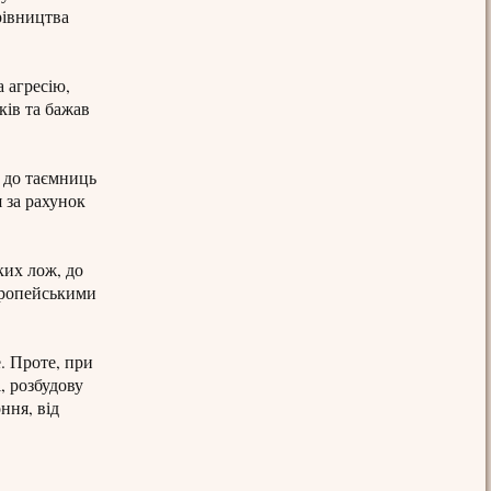
рівництва
а агресію,
ків та бажав
п до таємниць
 за рахунок
ких лож, до
європейськими
е. Проте, при
, розбудову
ння, від