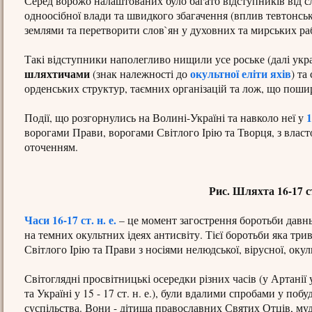
Серед ворожо налаштованих було багато відступників від сл
одноосібної влади та швидкого збагачення (вплив тевтонсь
землями та перетворити слов`ян у духовних та мирських рабі
Такі відступники наполегливо нищили усе роське (далі украї
шляхтичами
окультної еліти яхів
(знак належності до
) та
орденських структур, таємних організацій та лож, що поши
1
Події, що розгорнулись на Волині-Україні та навколо неї у
ворогами Прави, ворогами Світлого Ірію та Творця, з вла
оточенням.
Рис. Шляхта 16-17 с
Часи 16-17 ст. н. е.
– це момент загострення боротьби давньо
на темних окультних ідеях антисвіту. Тієї боротьби яка тр
Світлого Ірію та Прави з носіями нелюдської, вірусної, окул
Світоглядні просвітницькі осередки різних часів (у Артанії у І ти
та Україні у 15 - 17 ст. н. е.), були вдалими спробами у п
суспільства. Вони - дітища православних Святих Отців, муд