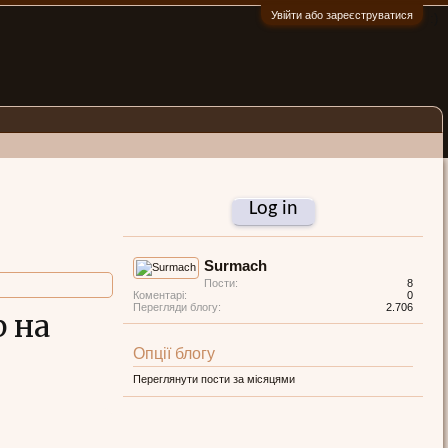
Увійти або зареєструватися
:)
Log in
Surmach
Пости:
8
Коментарі:
0
Перегляди блогу:
2.706
р на
Опції блогу
Переглянути пости за місяцями