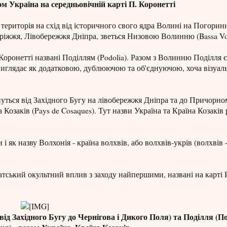
ом Україна на середньовічній карті П. Коронетті
територія на схід від історичного свого ядра Волині на Погорин
апоріжжя, Лівобережжя Дніпра, зветься Низовою Волинню (Bassa Vol
Коронетті названі Поділлям (Podolia). Разом з Волинню Поділля є
а виглядає як додатковою, дублюючою та об'єднуючою, хоча візуал
нуться від Західного Бугу на лівобережжя Дніпра та до Причорном
а Козаків (Pays de Cosaques). Тут назви Україна та Країна Козаків
і як назву Волхонія - країна волхвів, або волхвів-укрів (волхвів
атський окультний вплив з заходу найпершими, названі на карті
ід Західного Бугу до Чернігова і Дикого Поля) та Поділля (По