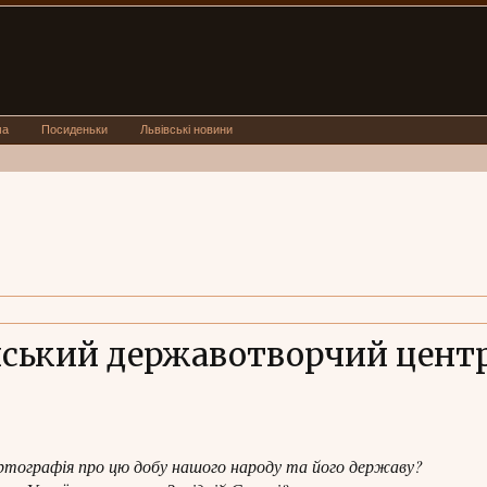
ма
Посиденьки
Львівські новини
инський державотворчий цент
ртографія про цю добу нашого народу та його державу?