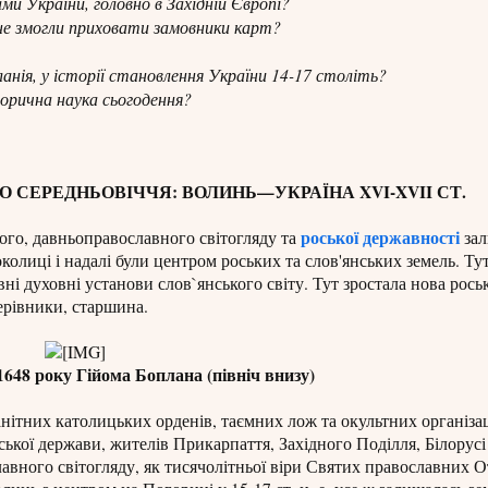
и України, головно в Західній Європі?
 не змогли приховати замовники карт?
ланія, у історії становлення України 14-17 століть?
торична наука сьогодення?
 СЕРЕДНЬОВІЧЧЯ: ВОЛИНЬ—УКРАЇНА XVI-XVII СТ.
роської державності
кого, давньоправославного світогляду та
зал
околиці і надалі були центром роських та слов'янських земель. Тут
вні духовні установи слов`янського світу. Тут зростала нова рось
керівники, старшина.
1648 року Гійома Боплана (північ внизу)
нітних католицьких орденів, таємних лож та окультних організа
кої держави, жителів Прикарпаття, Західного Поділля, Білорусі 
авного світогляду, як тисячолітньої віри Святих православних От