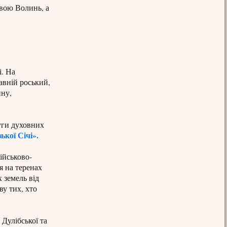
звою Волинь, а
і. На
авній роський,
ину,
туги духовних
ької Січі».
ійськово-
я на теренах
 земель від
ву тих, хто
 Дулібської та