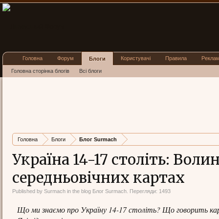
Головна
Форум
Користувачі
Правила
Рекла
Блоги
Головна сторінка блогів
Всі блоги
Головна
Блоги
Блог Surmach
Україна 14-17 століть: Вол
середньовічних картах
Published by
Surmach
in the blog
Блог Surmach
. Перегляди: 1493
Що ми знаємо про Україну 14-17 століть? Що говорить ка