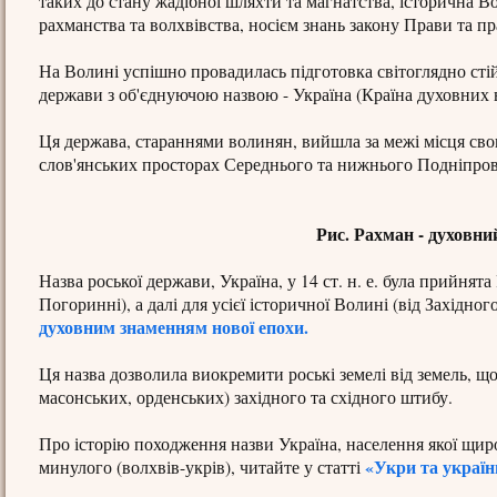
таких до стану жадібної шляхти та магнатства, історична Во
рахманства та волхвівства, носієм знань закону Прави та пр
На Волині успішно провадилась підготовка світоглядно стій
держави з об'єднуючою назвою - Україна (Країна духовних вч
Ця держава, стараннями волинян, вийшла за межі місця свого
слов'янських просторах Середнього та нижнього Подніпро
Рис. Рахман - духовн
Назва роської держави, Україна, у 14 ст. н. е. була прийня
Погоринні), а далі для усієї історичної Волині (від Західного
духовним знаменням нової епохи.
Ця назва дозволила виокремити роські земелі від земель, щ
масонських, орденських) західного та східного штибу.
Про історію походження назви Україна, населення якої щир
«Укри та українц
минулого (волхвів-укрів), читайте у статті