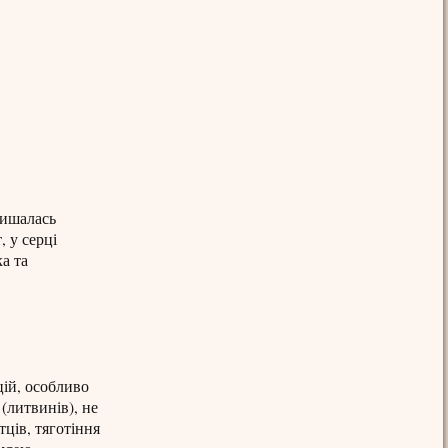
ишалась
, у серці
ка та
цій, особливо
(литвинів), не
ців, тяготіння