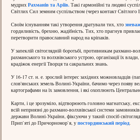
Рахманів та Аріїв.
мудрих
Такі гармонійні та людяні суспі
Світлих Сил земним суспільством (через контакт Світлого 
знева
Своїм існуванням такі утворення дратували тих, хто
гордиливість, брехню, жадібність. Тих, хто прагнув привла
перетворити православний народ на кріпаків.
У запеклій світоглядній боротьбі, противникам рахмано-во
рахманського та волхвівського устрою, організації їх влад
крадіжок енергії Творця та сакральних знань.
У 16-17 ст. н. е. зрослий інтерес західних можновладців (па
слов'янських земель Волині-України, бачимо через появу ве
картографами на їх замовлення, і які охоплюють Центральн
Карти, і це зрозуміло, відтворюють головно магнатську, екс
всій неприязні до рахмано-волхвівської системи замовників 
держави Волині-України, фіксуючи у такий спосіб світоглядн
постординський період
Прип`яті до Причорномор`я, у
.