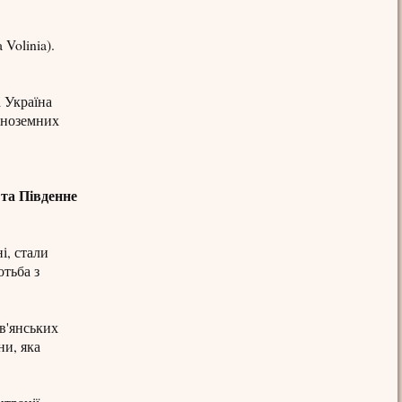
 Volinia).
 Україна
 іноземних
 та Південне
і, стали
отьба з
в'янських
ни, яка