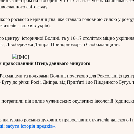
линь з центром на Погорині у 15-17 ст. н. е. усе ж залишалась з
авославного світогляду.
кого роського керівництва, яке ставало головною силою у розбуд
ителів - волхвів-укрів).
 центру, історичної Волині, та у 16-17 століттях міцно укріпила
в'я, Лівобережжя Дніпра, Причорномор'я і Слобожанщини.
ий православний Отець давнього минулого
та Рахманами та волхвами Волині, початково для Роксолані (з цент
 Бугу до річки Росі і Дніпра, від Прип'яті і до Південного Бугу), 
о потрапили під вплив чужинських окультних ідеологій (одинськи
о шанувало роських духовних православних вчителів далекого і 
і: забута історія предків».