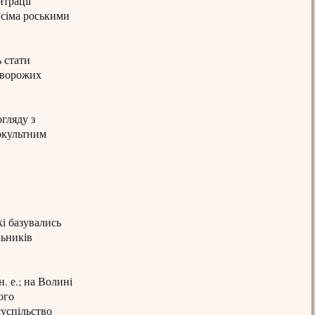
нтрації
усіма роськими
ь стати
х ворожих
огляду з
окультним
кі базувались
льників
 н. е.; на Волині
ого
суспільство