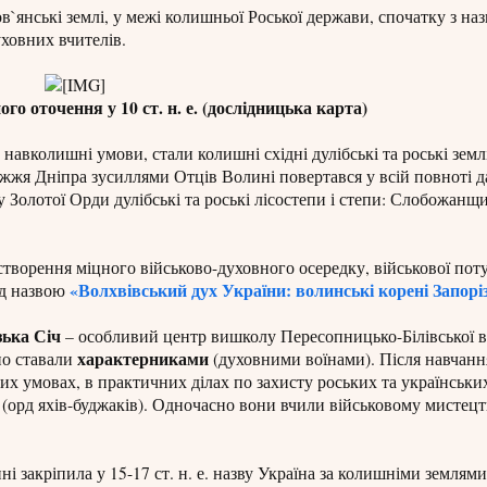
`янські землі, у межі колишньої Роської держави, спочатку з на
ховних вчителів.
ого оточення у 10 ст. н. е. (дослідницька карта)
колишні умови, стали колишні східні дулібські та роські земл
жжя Дніпра зусиллями Отців Волині повертався у всій повноті д
у Золотої Орди дулібські та роські лісостепи і степи: Слобожанщ
сь створення міцного військово-духовного осередку, військової по
«Волхвівський дух України: волинські корені Запоріз
під назвою
зька Січ
– особливий центр вишколу Пересопницько-Білівської в
характерниками
но ставали
(духовними воїнами). Після навчанн
их умовах, в практичних ділах по захисту роських та українських
 (орд яхів-буджаків). Одночасно вони вчили військовому мистецт
і закріпила у 15-17 ст. н. е. назву Україна за колишніми землями