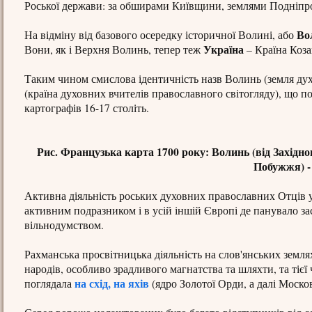
Роської держави: за обширами Київщини, землями Подніпров
Во
На відміну від базового осередку історичної Волині, або
Україна
Вони, як і Верхня Волинь, тепер теж
– Країна Коза
Таким чином смислова ідентичність назв Волинь (земля дух
(країна духовних вчителів православного світогляду), що по
картографів 16-17 століть.
Рис. Французька карта 1700 року: Волинь (від Західно
Побужжя) - 
Активна діяльність роських духовних православних Отців у 
активним подразником і в усій іншій Європі де панувало за
вільнодумством.
Рахманська просвітницька діяльність на слов'янських земл
народів, особливо зрадливого магнатства та шляхти, та ті
на схід, на яхів
поглядала
(ядро Золотої Орди, а далі Москов