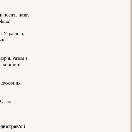
ні носить назву
inia).
 і Україною,
ьно
ор`я. Разом з
 рівноцінні
 - духовних
 Руссю
дністров'я і