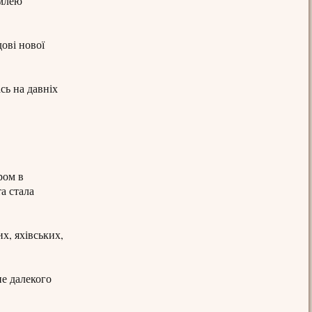
емлею
ові нової
сь на давніх
ром в
та стала
х, яхівських,
не далекого