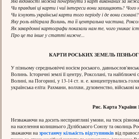
Які відомості можна почерпнути з карт виконаних за межам
Чи правдиві ці карти і чиї інтереси вони захищають? Чого
Чи існують українські карти того періоду і де вони сховані?
Яку роль відіграла Волинь, та її центральна частина, Роксо
Як закордонні картографи показали нам те, чого уникає іс
Про це та інше у статті нижче...
КАРТИ РОСЬКИХ ЗЕМЕЛЬ ПІЗНЬОГО
У пізньому середньовіччі носієм роського, давньослов'янсь
Волинь. Історичні землі її центру, Роксолані, та найближчі 
Волині, на Погорині, у 13-14 ст. н. е. концентрувались голо
українська еліта: Рахмани, волхви, духовенство, військові 
Рис. Карта України 
Незважаючи на досить несприятливі умови, на тиск різнома
на населення колишнього Дулібського Союзу та околиць Рось
зростаючу кількість відступників
зважаючи на
від правосл