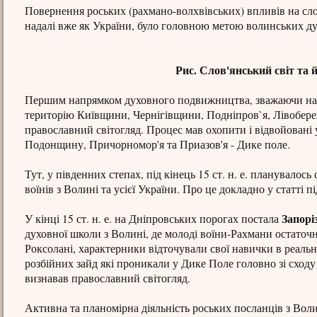
Повернення роських (рахмано-волхвівських) впливів на слов
надалі вже як України, було головною метою волинських ду
Рис. Слов'янський світ та й
Першим напрямком духовного подвижництва, зважаючи на нав
територію Київщини, Чернігівщини, Подніпров`я, Лівобере
православний світогляд. Процес мав охопити і відвойовані 
Подонщину, Причорномор'я та Приазов'я - Дике поле.
Тут, у південних степах, під кінець 15 ст. н. е. планувало
воїнів з Волині та усієї України. Про це докладно у статті 
Запорі
У кінці 15 ст. н. е. на Дніпровських порогах постала
духовної школи з Волині, де молоді воїни-Рахмани остаточ
Роксолані, характерники відточували свої навички в реальн
розбійних зайд які проникали у Дике Поле головно зі сходу
визнавав православний світогляд.
Активна та планомірна діяльність роських посланців з Волин