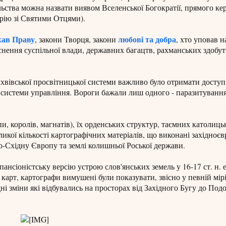
льства можна назвати виявом Вселенської Богократії, прямого ке
Ірію зі Святими Отцями).
жав Праву
любові та добра
, закони Творця, закони
, хто уповав н
снення суспільної влади, державних багацтв, рахманських здобут
лхвівської просвітницької системи важливо було отримати досту
и, системи управління. Вороги бажали лиш одного - паразитування
пи, королів, магнатів), їх орденських структур, таємних католиць
ликої кількості картографічних матеріалів, що виконані західно
о-Східну Європу та землі колишньої Роської держави.
пансіоністську версію устрою слов'янських земель у 16-17 ст. н. 
карт, картографи вимушені були показувати, звісно у певній мірі
і зміни які відбувались на просторах від Західного Бугу до Подо