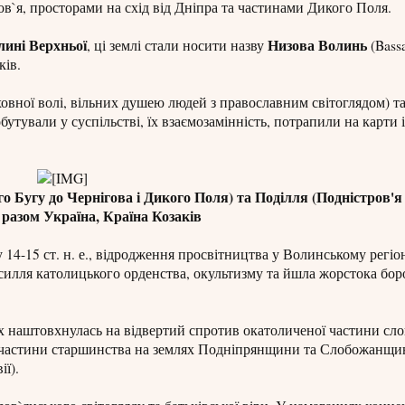
`я, просторами на схід від Дніпра та частинами Дикого Поля.
лині Верхньої
Низова Волинь
, ці землі стали носити назву
(Bassa
ків.
овної волі, вільних душею людей з православним світоглядом) та
бутували у суспільстві, їх взаємозамінність, потрапили на карти
го Бугу до Чернігова і Дикого Поля) та Поділля (Подністров'я
разом Україна, Країна Козаків
14-15 ст. н. е., відродження просвітництва у Волинському регіон
силля католицького орденства, окультизму та йшла жорстока бор
ях наштовхнулась на відвертий спротив окатоличеної частини сло
єї частини старшинства на землях Подніпрянщини та Слобожанщи
ії).