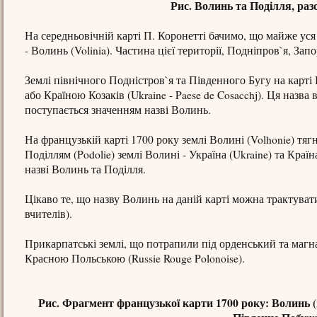
Рис. Волинь та Поділля, раз
На середньовічній карті П. Коронетті бачимо, що майже уся 
- Волинь (Volinia). Частина цієї території, Подніпров`я, З
Землі північного Подністров`я та Південного Бугу на карті 
або Країною Козаків (Ukraine - Paese de Cosacchj). Ця назв
поступається значенням назві Волинь.
На французькій карті 1700 року землі Волині (Volhonie) тяг
Поділлям (Podolie) землі Волині - Україна (Ukraine) та Країн
назві Волинь та Поділля.
Цікаво те, що назву Волинь на даній карті можна трактувати 
вчителів).
Прикарпатські землі, що потрапили під орденський та магн
Красною Польською (Russie Rouge Polonoise).
Рис. Фрагмент французької карти 1700 року: Волинь (в