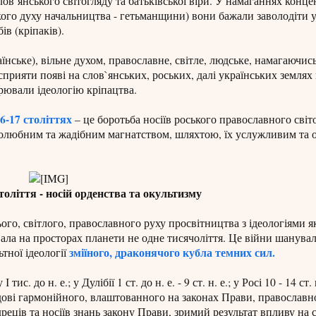
ов`янського світогляду та батьківської віри. У намаганнях конце
кого духу начальництва - гетьманщини) вони бажали заволодіти 
в (кріпаків).
нське), вільне духом, православне, світле, людське, намагаючис
 сприяти появі на слов`янських, роських, далі українських земля
рювали ідеологію кріпацтва.
6-17 століттях
– це боротьба носіїв роського православного світ
столюбним та жадібним магнатством, шляхтою, їх услужливим та 
толіття - носій орденства та окультизму
го, світлого, православного руху просвітництва з ідеологіями я
ивала на просторах планети не одне тисячоліття. Це війни шанува
зміїного, драконячого кубла темних сил.
ьтної ідеології
с. до н. е.; у Дулібії 1 ст. до н. е. - 9 ст. н. е.; у Росі 10 - 14 ст.
обудові гармонійного, влаштованного на законах Прави, православн
реців та носіїв знань закону Прави, зримий результат впливу на 