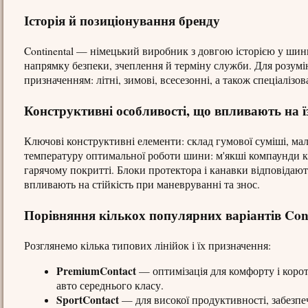
Історія й позиціонування бренду
Continental — німецький виробник з довгою історією у ши
напрямку безпеки, зчеплення й терміну служби. Для розумінн
призначенням: літні, зимові, всесезонні, а також спеціаліз
Конструктивні особливості, що впливають на їз
Ключові конструктивні елементи: склад гумової суміші, мал
температуру оптимальної роботи шини: м'якші компаунди к
гарячому покритті. Блоки протектора і канавки відповідають
впливають на стійкість при маневруванні та знос.
Порівняння кількох популярних варіантів Cont
Розглянемо кілька типових лінійок і їх призначення:
PremiumContact
— оптимізація для комфорту і корот
авто середнього класу.
SportContact
— для високої продуктивності, забезпе