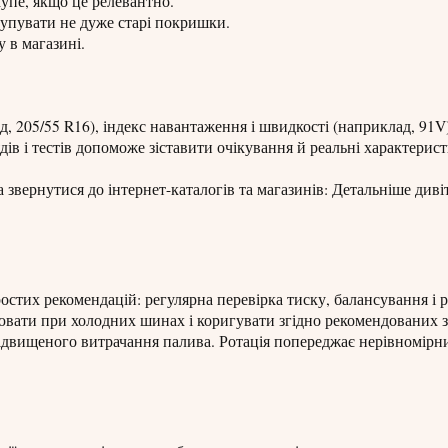
купе, якщо це релевантно.
упувати не дуже старі покришки.
у в магазині.
 205/55 R16), індекс навантаження і швидкості (наприклад, 91V)
в і тестів допоможе зіставити очікування й реальні характерис
звернутися до інтернет-каталогів та магазинів: Детальніше диві
тих рекомендацій: регулярна перевірка тиску, балансування і р
лювати при холодних шинах і коригувати згідно рекомендованих з
підвищеного витрачання палива. Ротація попереджає нерівномірн