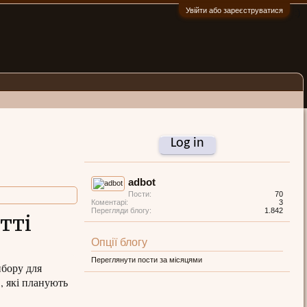
Увійти або зареєструватися
:)
Log in
adbot
Пости:
70
Коментарі:
3
Перегляди блогу:
1.842
тті
Опції блогу
Переглянути пости за місяцями
ибору для
, які планують