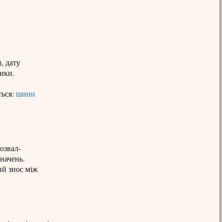
, дату
тики.
ться:
шини
озвал-
начень.
ий знос між