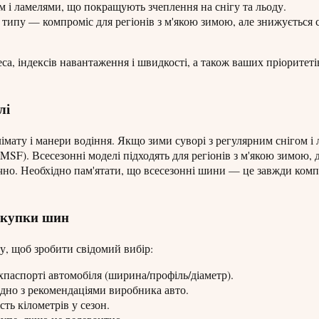
 і ламелями, що покращують зчеплення на снігу та льоду.
 типу — компроміс для регіонів з м'якою зимою, але знижується с
а, індексів навантаження і швидкості, а також ваших пріоритеті
лі
імату і манери водіння. Якщо зими суворі з регулярним снігом і
MSF). Всесезонні моделі підходять для регіонів з м'якою зимою, 
ично. Необхідно пам'ятати, що всесезонні шини — це завжди ком
покупки шин
у, щоб зробити свідомий вибір:
хпаспорті автомобіля (ширина/профіль/діаметр).
ідно з рекомендаціями виробника авто.
сть кілометрів у сезон.