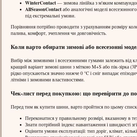
WinterContact
— зимова лінійка з м'яким компаундом
AllSeasonContact
або аналогічні моделі всесезонного
під екстремальні умови.
Порівняння потрібно проводити з урахуванням розміру колес
палива, комфорт, зчеплення чи довговічність.
Коли варто обирати зимові або всесезонні моде
Вибір між зимовими і всесезонними гумами залежить від кл
кращий варіант зимові шини з міткою M+S або пік-зірка (3P
рідко опускаються значно нижче 0 °C і сніг випадає епізод
літніми і зимовими властивостями.
Чек-лист перед покупкою: що перевірити до 
Перед тим як купити шини, варто пройтися по цьому списк
Переконатися у правильному розмірі, вказаному в те
Знати потрібний індекс навантаження і швидкості зг
Оцінити умови експлуатації: тип доріг, клімат, кількі