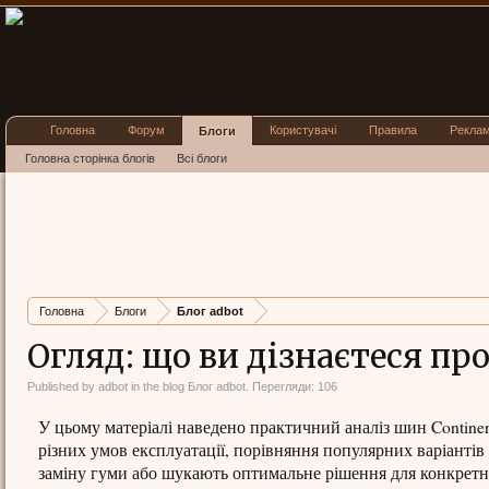
Головна
Форум
Користувачі
Правила
Рекла
Блоги
Головна сторінка блогів
Всі блоги
Головна
Блоги
Блог adbot
Огляд: що ви дізнаєтеся пр
Published by
adbot
in the blog
Блог adbot
. Перегляди: 106
У цьому матеріалі наведено практичний аналіз шин Continen
різних умов експлуатації, порівняння популярних варіантів 
заміну гуми або шукають оптимальне рішення для конкретни