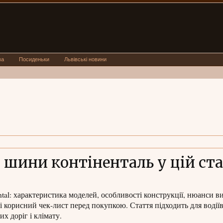
ма
Посиденьки
Львівські новини
о шини контіненталь у цій ста
tal: характеристика моделей, особливості конструкції, нюанси в
і корисний чек-лист перед покупкою. Стаття підходить для водіїв
х доріг і клімату.