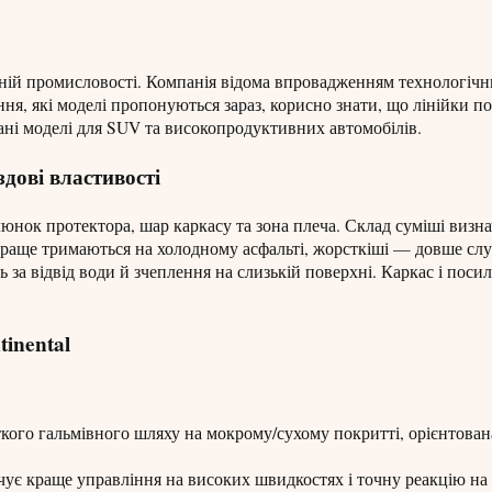
нній промисловості. Компанія відома впровадженням технологічн
я, які моделі пропонуються зараз, корисно знати, що лінійки по
овані моделі для SUV та високопродуктивних автомобілів.
дові властивості
юнок протектора, шар каркасу та зона плеча. Склад суміші визна
раще тримаються на холодному асфальті, жорсткіші — довше слу
 за відвід води й зчеплення на слизькій поверхні. Каркас і поси
inental
кого гальмівного шляху на мокрому/сухому покритті, орієнтована
чує краще управління на високих швидкостях і точну реакцію на