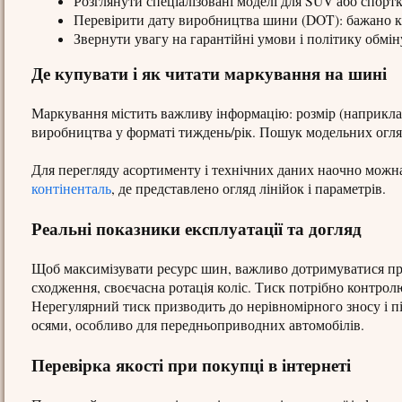
Розглянути спеціалізовані моделі для SUV або спорт
Перевірити дату виробництва шини (DOT): бажано к
Звернути увагу на гарантійні умови і політику обмін
Де купувати і як читати маркування на шині
Маркування містить важливу інформацію: розмір (наприклад,
виробництва у форматі тиждень/рік. Пошук модельних огляді
Для перегляду асортименту і технічних даних наочно можна 
контіненталь
, де представлено огляд лінійок і параметрів.
Реальні показники експлуатації та догляд
Щоб максимізувати ресурс шин, важливо дотримуватися прос
сходження, своєчасна ротація коліс. Тиск потрібно контро
Нерегулярний тиск призводить до нерівномірного зносу і 
осями, особливо для передньоприводних автомобілів.
Перевірка якості при покупці в інтернеті