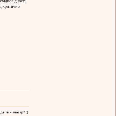
евідповідності,
ід критично
 де твій аватар? :)