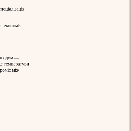
пеціалізація
в: економія
 льодом —
де температури
проміс між