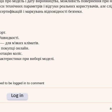
ції про модель і дату виробництва, можливість повернення при н
и технічних параметрів і відгуки реальних користувачів, але сл
сертифікацій і маркувань відповідності безпеки.
орт.
/швидкості.
— для м'яких кліматів.
 покупці онлайн.
отацію коліс.
рактеристики при виборі моделі.
ed to be logged in to comment
Log in
а