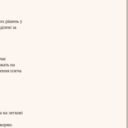
их рішень у
ділені за
чає
жать на
лення плеча
 на легкові
 кермо.