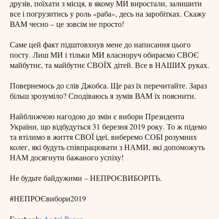
друзів, поїхати з місця, в якому МИ виростали, залишити
все і погрузитись у роль «раба», десь на заробітках. Скажу
ВАМ чесно – це зовсім не просто!
Саме цей факт підштовхнув мене до написання цього
посту. Лиш МИ і тільки МИ власноруч обираємо СВОЄ
майбутнє, та майбутнє СВОЇХ дітей. Все в НАШИХ руках.
Повернемось до слів Джобса. Ще раз їх перечитайте. Зараз
більш зрозуміло? Сподіваюсь я зумів ВАМ їх пояснити.
Найближчою нагодою до змін є вибори Президента
України, що відбудуться 31 березня 2019 року. То ж підемо
та втілимо в життя СВОЇ ідеї, виберемо СОБІ розумних
колег, які будуть співпрацювати з НАМИ, які допоможуть
НАМ досягнути бажаного успіху!
Не будьте байдужими – НЕПРОЄВИБОРІТЬ.
#НЕПРОЄвибори2019