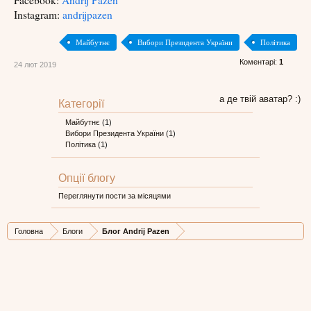
Facebook:
Andrij Pazen
Instagram:
andrijpazen
Майбутнє
Вибори Президента України
Політика
Коментарі:
1
24 лют 2019
а де твій аватар? :)
Категорії
Майбутнє
(1)
Вибори Президента України
(1)
Політика
(1)
Опції блогу
Переглянути пости за місяцями
Головна
Блоги
Блог Andrij Pazen