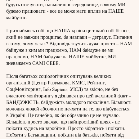
будуть оточувати, навколишнє середовище, в якому МИ
будемо працювати - все це може мати вплив на НАШЕ
майбутнє.
Признаймось собі, що НАША країна це такий собі бізнес,
який не завжди процвітає, ба навпаки – деградує. Питання
в тому, чому ж так? Відповідь звучить дуже просто – НАМ
байдуже з ким ми працюємо, НАМ байдуже де ми
працюємо, НАМ байдуже на НАШЕ майбутнє, МИ
зневажаємо САМІ СЕБЕ.
Після багатьох соціологічних опитувань великих
організацій (Центр Разумкова, КМІС, Рейтинг,
СоцМоніторинг, Info Sapiens, УІСД) та звісно, не без
власного моніторингу я дізнався про цей жахливий факт –
БАЙДУЖІСТЬ, байдужість молодого покоління. Більшості
молодих людей абсолютно начхати на те, що відбувається
в Україні. Це ганебно, як би образливо це не звучало.
Більшість просто вважає, що найпростіший шлях - це
поїхати кудись на заробітки. Просто зібратись і поїхати.
Поїхати з Батьківщини, поїхати від батьків, поїхати від