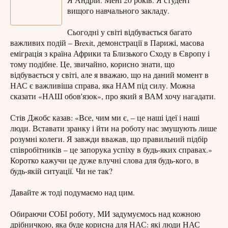
Я Андрій. Мені 20 років. Я студент
вищого навчального закладу.
Сьогодні у світі відбувається багато
важливих подій – Brexit, демонстрації в Парижі, масова
еміграція з країна Африки та Близького Сходу в Європу і
тому подібне. Це, звичайно, корисно знати, що
відбувається у світі, але я вважаю, що на даний момент в
НАС є важливіша справа, яка НАМ під силу. Можна
сказати «НАШ обов'язок», про який я ВАМ хочу нагадати.
Стів Джобс казав: «Все, чим ми є, – це наші ідеї і наші
люди. Вставати зранку і йти на роботу нас змушують лише
розумні колеги. Я завжди вважав, що правильний підбір
співробітників – це запорука успіху в будь-яких справах.»
Коротко кажучи це дуже влучні слова для будь-кого, в
будь-якій ситуації. Чи не так?
Давайте ж тоді подумаємо над цим.
Обираючи CОБІ роботу, МИ задумуємось над кожною
дрібничкою, яка буде корисна для НАС: які люди НАС