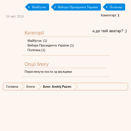
Майбутнє
Вибори Президента України
Політика
Коментарі:
1
24 лют 2019
а де твій аватар? :)
Категорії
Майбутнє
(1)
Вибори Президента України
(1)
Політика
(1)
Опції блогу
Переглянути пости за місяцями
Головна
Блоги
Блог Andrij Pazen