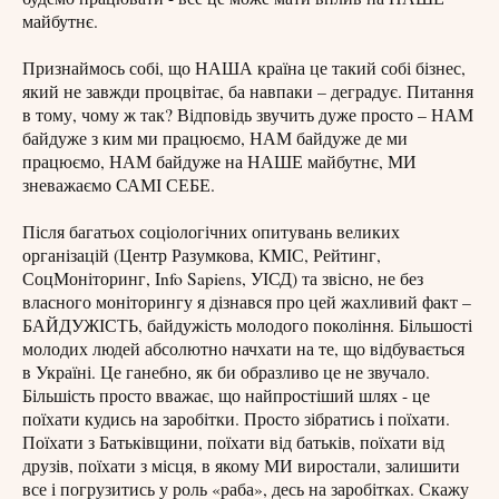
майбутнє.
Признаймось собі, що НАША країна це такий собі бізнес,
який не завжди процвітає, ба навпаки – деградує. Питання
в тому, чому ж так? Відповідь звучить дуже просто – НАМ
байдуже з ким ми працюємо, НАМ байдуже де ми
працюємо, НАМ байдуже на НАШЕ майбутнє, МИ
зневажаємо САМІ СЕБЕ.
Після багатьох соціологічних опитувань великих
організацій (Центр Разумкова, КМІС, Рейтинг,
СоцМоніторинг, Info Sapiens, УІСД) та звісно, не без
власного моніторингу я дізнався про цей жахливий факт –
БАЙДУЖІСТЬ, байдужість молодого покоління. Більшості
молодих людей абсолютно начхати на те, що відбувається
в Україні. Це ганебно, як би образливо це не звучало.
Більшість просто вважає, що найпростіший шлях - це
поїхати кудись на заробітки. Просто зібратись і поїхати.
Поїхати з Батьківщини, поїхати від батьків, поїхати від
друзів, поїхати з місця, в якому МИ виростали, залишити
все і погрузитись у роль «раба», десь на заробітках. Скажу