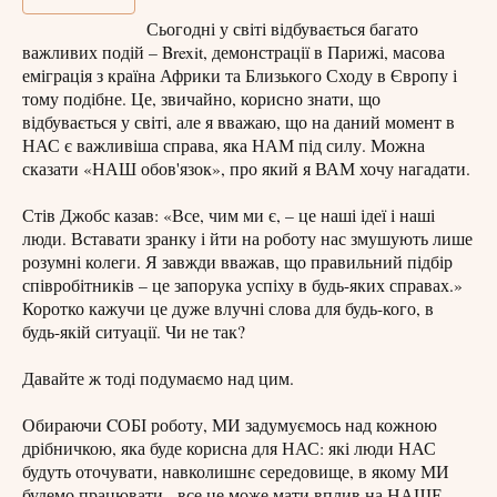
Сьогодні у світі відбувається багато
важливих подій – Brexit, демонстрації в Парижі, масова
еміграція з країна Африки та Близького Сходу в Європу і
тому подібне. Це, звичайно, корисно знати, що
відбувається у світі, але я вважаю, що на даний момент в
НАС є важливіша справа, яка НАМ під силу. Можна
сказати «НАШ обов'язок», про який я ВАМ хочу нагадати.
Стів Джобс казав: «Все, чим ми є, – це наші ідеї і наші
люди. Вставати зранку і йти на роботу нас змушують лише
розумні колеги. Я завжди вважав, що правильний підбір
співробітників – це запорука успіху в будь-яких справах.»
Коротко кажучи це дуже влучні слова для будь-кого, в
будь-якій ситуації. Чи не так?
Давайте ж тоді подумаємо над цим.
Обираючи CОБІ роботу, МИ задумуємось над кожною
дрібничкою, яка буде корисна для НАС: які люди НАС
будуть оточувати, навколишнє середовище, в якому МИ
будемо працювати - все це може мати вплив на НАШЕ