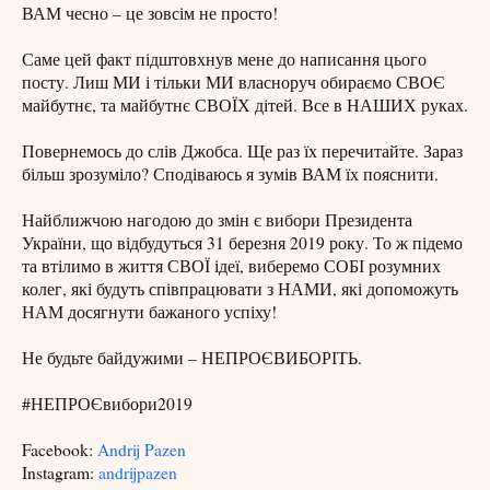
ВАМ чесно – це зовсім не просто!
Саме цей факт підштовхнув мене до написання цього
посту. Лиш МИ і тільки МИ власноруч обираємо СВОЄ
майбутнє, та майбутнє СВОЇХ дітей. Все в НАШИХ руках.
Повернемось до слів Джобса. Ще раз їх перечитайте. Зараз
більш зрозуміло? Сподіваюсь я зумів ВАМ їх пояснити.
Найближчою нагодою до змін є вибори Президента
України, що відбудуться 31 березня 2019 року. То ж підемо
та втілимо в життя СВОЇ ідеї, виберемо СОБІ розумних
колег, які будуть співпрацювати з НАМИ, які допоможуть
НАМ досягнути бажаного успіху!
Не будьте байдужими – НЕПРОЄВИБОРІТЬ.
#НЕПРОЄвибори2019
Facebook:
Andrij Pazen
Instagram:
andrijpazen