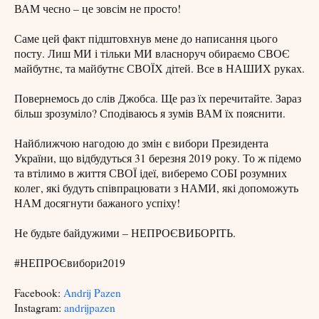
ВАМ чесно – це зовсім не просто!
Саме цей факт підштовхнув мене до написання цього
посту. Лиш МИ і тільки МИ власноруч обираємо СВОЄ
майбутнє, та майбутнє СВОЇХ дітей. Все в НАШИХ руках.
Повернемось до слів Джобса. Ще раз їх перечитайте. Зараз
більш зрозуміло? Сподіваюсь я зумів ВАМ їх пояснити.
Найближчою нагодою до змін є вибори Президента
України, що відбудуться 31 березня 2019 року. То ж підемо
та втілимо в життя СВОЇ ідеї, виберемо СОБІ розумних
колег, які будуть співпрацювати з НАМИ, які допоможуть
НАМ досягнути бажаного успіху!
Не будьте байдужими – НЕПРОЄВИБОРІТЬ.
#НЕПРОЄвибори2019
Facebook:
Andrij Pazen
Instagram:
andrijpazen