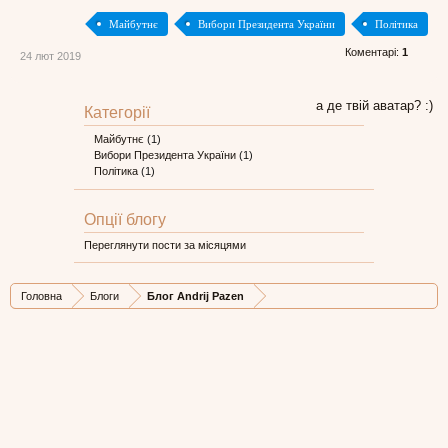
Майбутнє
Вибори Президента України
Політика
Коментарі:
1
24 лют 2019
а де твій аватар? :)
Категорії
Майбутнє
(1)
Вибори Президента України
(1)
Політика
(1)
Опції блогу
Переглянути пости за місяцями
Головна
Блоги
Блог Andrij Pazen