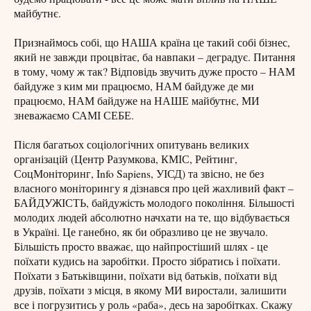
майбутнє.
Признаймось собі, що НАША країна це такий собі бізнес,
який не завжди процвітає, ба навпаки – деградує. Питання
в тому, чому ж так? Відповідь звучить дуже просто – НАМ
байдуже з ким ми працюємо, НАМ байдуже де ми
працюємо, НАМ байдуже на НАШЕ майбутнє, МИ
зневажаємо САМІ СЕБЕ.
Після багатьох соціологічних опитувань великих
організацій (Центр Разумкова, КМІС, Рейтинг,
СоцМоніторинг, Info Sapiens, УІСД) та звісно, не без
власного моніторингу я дізнався про цей жахливий факт –
БАЙДУЖІСТЬ, байдужість молодого покоління. Більшості
молодих людей абсолютно начхати на те, що відбувається
в Україні. Це ганебно, як би образливо це не звучало.
Більшість просто вважає, що найпростіший шлях - це
поїхати кудись на заробітки. Просто зібратись і поїхати.
Поїхати з Батьківщини, поїхати від батьків, поїхати від
друзів, поїхати з місця, в якому МИ виростали, залишити
все і погрузитись у роль «раба», десь на заробітках. Скажу