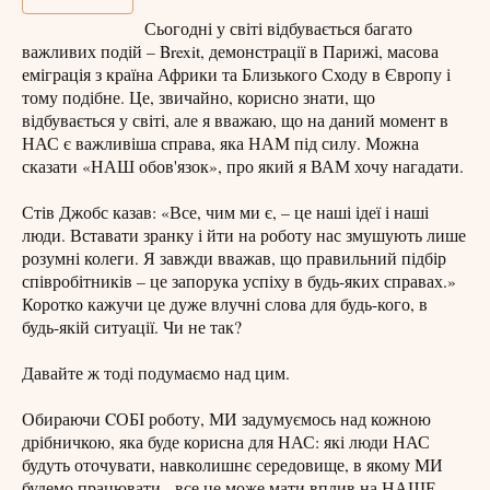
Сьогодні у світі відбувається багато
важливих подій – Brexit, демонстрації в Парижі, масова
еміграція з країна Африки та Близького Сходу в Європу і
тому подібне. Це, звичайно, корисно знати, що
відбувається у світі, але я вважаю, що на даний момент в
НАС є важливіша справа, яка НАМ під силу. Можна
сказати «НАШ обов'язок», про який я ВАМ хочу нагадати.
Стів Джобс казав: «Все, чим ми є, – це наші ідеї і наші
люди. Вставати зранку і йти на роботу нас змушують лише
розумні колеги. Я завжди вважав, що правильний підбір
співробітників – це запорука успіху в будь-яких справах.»
Коротко кажучи це дуже влучні слова для будь-кого, в
будь-якій ситуації. Чи не так?
Давайте ж тоді подумаємо над цим.
Обираючи CОБІ роботу, МИ задумуємось над кожною
дрібничкою, яка буде корисна для НАС: які люди НАС
будуть оточувати, навколишнє середовище, в якому МИ
будемо працювати - все це може мати вплив на НАШЕ