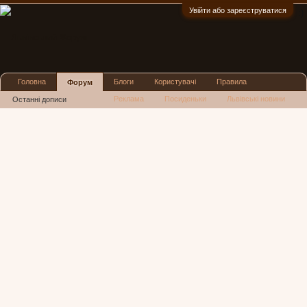
Увійти або зареєструватися
:)
Головна
Блоги
Користувачі
Правила
Форум
Реклама
Посиденьки
Львівські новини
Останні дописи