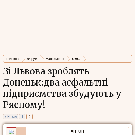
Головна
Форум
Наше місто
ОБС
Зі Львова зроблять
Донецьк:два асфальтні
підприємства збудують у
Рясному!
< Назад
1
2
AHTOH