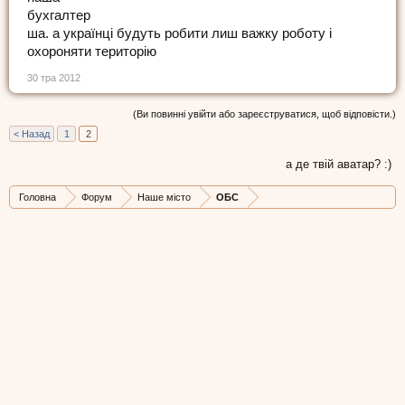
бухгалтер
ша. а українці будуть робити лиш важку роботу і
охороняти територію
30 тра 2012
(Ви повинні увійти або зареєструватися, щоб відповісти.)
< Назад
1
2
а де твій аватар? :)
Головна
Форум
Наше місто
ОБС