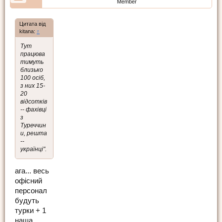
Member
Цитата від
kitana:
↑
Тут
працюва
тимуть
близько
100 осіб,
з них 15-
20
відсотків
-- фахівці
з
Туреччин
и, решта
--
українці".
ага... весь
офісний
персонал
будуть
турки + 1
наша