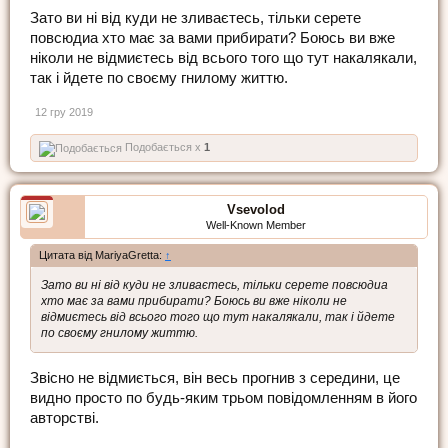
Зато ви ні від куди не зливаєтесь, тільки серете
повсюдиа хто має за вами прибирати? Боюсь ви вже
ніколи не відмиєтесь від всього того що тут накалякали,
так і йдете по своєму гнилому життю.
12 гру 2019
Подобається x
1
Vsevolod
Well-Known Member
Цитата від MariyaGretta:
↑
Зато ви ні від куди не зливаєтесь, тільки серете повсюдиа
хто має за вами прибирати? Боюсь ви вже ніколи не
відмиєтесь від всього того що тут накалякали, так і йдете
по своєму гнилому життю.
Звісно не відмиється, він весь прогнив з середини, це
видно просто по будь-яким трьом повідомленням в його
авторстві.