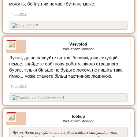
можуть, бо її у них немає і бути не може.
4 гру 2019
Тупо x
2
Vsevolod
Well-Known Member
Лукап, да не нервуйте ви так, безвихідних ситуацій
немає, знайдете собі нову роботу, нічого страшного,
буває, тільки більше не будьте лохом, не пишіть таке
гімно... може станете більш тактичною людиною.
5 гру 2019
Подобається x
2
lookup
Well-Known Member
Лукап, да не нервуйте ви так, безвихідних ситуацій немає,