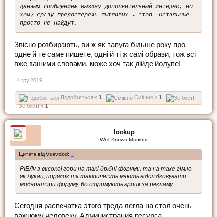
данным сообщением вызову дополнительный интерес, но
хочу сразу предостеречь пытливых - стоп. Остальные
просто не найдут.
Звісно розбирають, ви ж як папуга більше року про
одне й те саме пишете, одні й ті ж самі образи, тож всі
вже вашими словами, може хоч так дійде йолупе!
4 гру 2019
Подобається x
1
Смішно x
1
Зе бест! x
1
lookup
Well-Known Member
Цитата від Vsevolod:
↑
РІЕЛу з високої гори на такі дрібні форуми, та на таке гімно
як Лукап, порядок та тактичність мають відслідковувати
модератори форуму, бо отримують гроші за рекламу.
Сегодня распечатка этого треда легла на стол очень
важному человеку. Администрация ресурса