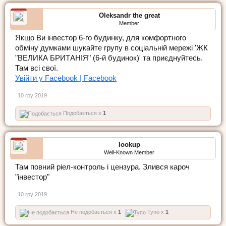
Oleksandr the great
Member
Якщо Ви інвестор 6-го будинку, для комфортного
обміну думками шукайте групу в соціальній мережі 'ЖК
"ВЕЛИКА БРИТАНІЯ" (6-й будинок)' та приєднуйтесь.
Там всі свої.
Увійти у Facebook | Facebook
10 гру 2019
Подобається x
1
lookup
Well-Known Member
Там повний ріел-контроль і цензура. Злився кароч
"інвестор"
10 гру 2019
Не подобається x
1
Тупо x
1