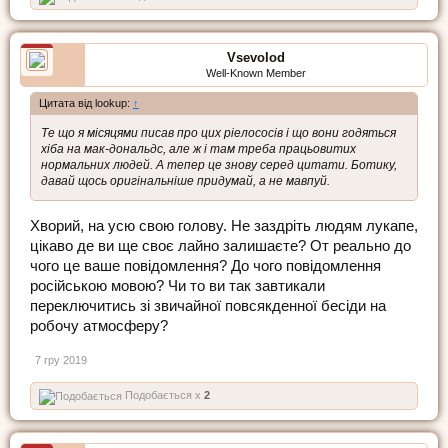
Vsevolod
Well-Known Member
Цитата від lookup:
↑
Те що я місяцями писав про цих ріелососів і що вони годяться
хіба на мак-дональдс, але ж і там треба працьовитих
нормальних людей. А тепер це знову серед цитати. Ботику,
давай щось оригінальніше придумай, а не мавпуй.
Хворий, на усю свою голову. Не заздріть людям лукапе,
цікаво де ви ще своє лайно залишаєте? От реально до
чого це ваше повідомлення? До чого повідомлення
російською мовою? Чи то ви так завтикали
переключитись зі звичайної повсякденної бесіди на
робочу атмосферу?
7 гру 2019
Подобається x
2