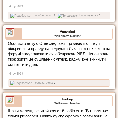
4 гру 2019
Подобається x
1
Погоджуюся x
1
Vsevolod
Well-Known Member
Особисто дякую Олександрові, що завів цю гілку і
відкрив всім правду на недоумка Лукапа, міссія якого на
форумі замусолювати очі обсираючи РІЕЛ, гімно-троль
твоє життя це суцільний смітник, раджу вже викинути
сміття і йти далі.
4 гру 2019
Подобається x
2
lookup
Well-Known Member
Шо ти мелеш, почитай хоч свій набір слів. Тут паляться
тільки ріелососи. Навіть думку сформулювати вони не