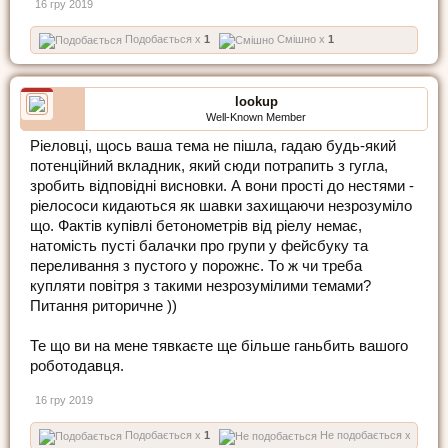
16 гру 2019
Подобається x
1
Смішно x
1
lookup
Well-Known Member
Ріеловці, щось ваша тема не пішла, гадаю будь-який
потенційний вкладник, який сюди потрапить з гугла,
зробить відповідні висновки. А вони прості до нестями -
ріелососи кидаються як шавки захищаючи незрозуміло
що. Фактів купівлі бетонометрів від ріелу немає,
натомість пусті балачки про групи у фейсбуку та
переливання з пустого у порожнє. То ж чи треба
купляти повітря з такими незрозумілими темами?
Питання риторичне ))
Те що ви на мене тявкаєте ще більше ганьбить вашого
роботодавця.
16 гру 2019
Подобається x
1
Не подобається x