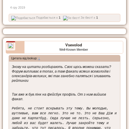
4 гру 2019
Подобається x
1
Зе бест! x
1
Vsevolod
Well-Known Member
Цитата від lookup:
↑
Знову на цитати розбирають. Своє щось можеш сказати?
Форум випливає в топах, а там факапи всяких всеволодів і
олександрів-великих, які так ганебно паляться і зливають
рейтинги
Так вже ж був лінк на фейсбук профіль. От з ним вийшов
факап.
Ребята, не стоит вскрывать эту тему. Вы молодые,
шутливые, вам все легко. Это не то. Это не Ваш Дім и
даже не Карпатбуд. Сюда лучше не лезть. Серьезно,
любой из вас будет жалеть. Лучше закройте тему и
забудьте, что тут писалось. Я вполне понимаю, что