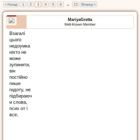
< Назад
1
2
3
4
5
6
→
13
Вперед >
MariyaGretta
Well-Known Member
Взагалі
цього
недоумка
ніхто не
може
зупинити,
він
постійно
пише
гидоту, не
підбираюч
и слова,
псих от і
все.