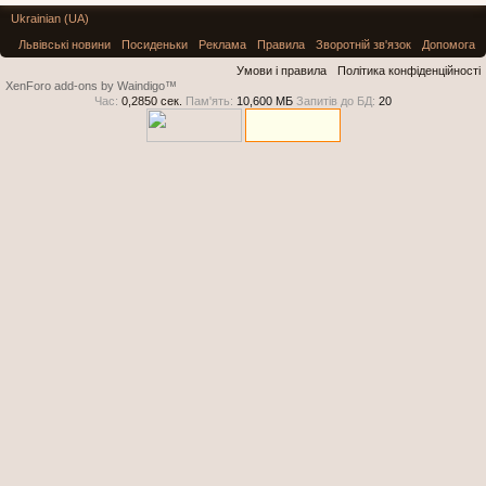
Ukrainian (UA)
Львівські новини
Посиденьки
Реклама
Правила
Зворотній зв'язок
Допомога
Умови і правила
Політика конфіденційності
XenForo add-ons by Waindigo™
Час:
0,2850 сек.
Пам'ять:
10,600 МБ
Запитів до БД:
20