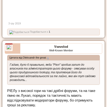
3 гру 2019
Подобається x
1
Vsevolod
Well-Known Member
Цитата від Oleksandr the great:
↑
Гадаю, було б правильно, якби "Ріел" зробив запит до
власників та адміністраторів цього форуму - зявсував особу
цього придурошного lookupу, та притягнув його до
фінансової відповідальності за те лайно, яке він тут свідомо
розводить...
РІЕЛу з високої гори на такі дрібні форуми, та на таке
гімно як Лукап, порядок та тактичність мають
відслідковувати модератори форуму, бо отримують
гроші за рекламу.