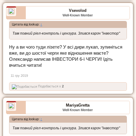
Vsevolod
Well-Known Member
Цитата від lookup:
↑
Там повний ріел-контроль і цензура. Злився кароч "інвестор"
Ну а ви чого туди лізете? У всі дири лукап, зупиніться
вже, ви до шостої черги яке відношення маєте?
Олександр написав ІНВЕСТОРИ 6-ї ЧЕРГИ! Ідіть
вчиться читати!
11 гру 2019
Подобається x
2
MariyaGretta
Well-Known Member
Цитата від lookup:
↑
Там повний ріел-контроль і цензура. Злився кароч "інвестор"