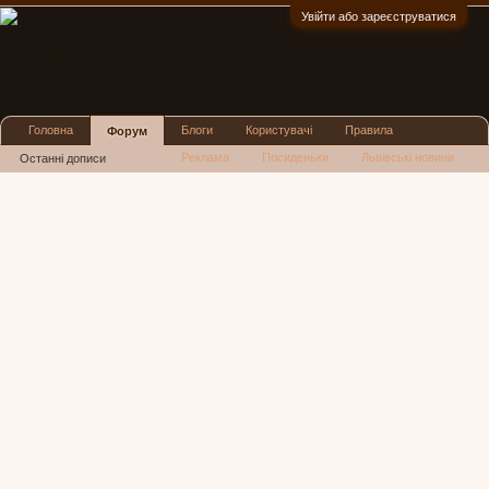
Увійти або зареєструватися
:)
Головна
Блоги
Користувачі
Правила
Форум
Реклама
Посиденьки
Львівські новини
Останні дописи