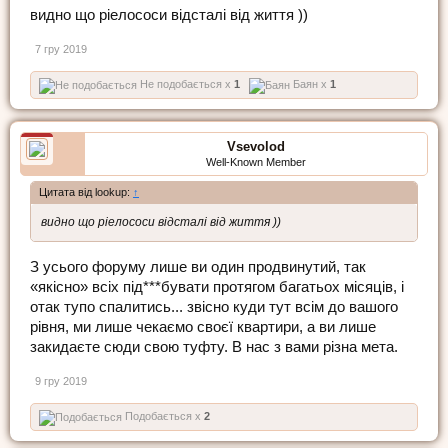
видно що ріелососи відсталі від життя ))
7 гру 2019
Не подобається x
1
Баян x
1
Vsevolod
Well-Known Member
Цитата від lookup:
↑
видно що ріелососи відсталі від життя ))
З усього форуму лише ви один продвинутий, так
«якісно» всіх під***бувати протягом багатьох місяців, і
отак тупо спалитись... звісно куди тут всім до вашого
рівня, ми лише чекаємо своєї квартири, а ви лише
закидаєте сюди свою туфту. В нас з вами різна мета.
9 гру 2019
Подобається x
2