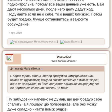
подконтрольна, потому все ваши данные уже есть. Вам
дают несколько дней, после чего делу дадут ход.
Подумайте если не о себе, то о ваших близких. Потом
будет поздно. Лучше остановитесь и закройте
обсуждение.
4 гру 2019
Не погоджуюся x
1
Баян x
1
Vsevolod
Well-Known Member
Цитата від MariyaGretta:
↑
Я зараз трохи в шоці, тепер зрозуміло чому ця «людина»
нічого не цурається, чому до сих пір невідомо з якої він черги,
одне не зрозуміло, як його допустив замовник до форуму, він
же нормально говорити навіть не може.
Ну забудовник напевно не думав, що цей бовдур себе
спалить, а я лошару цю попереджав, але без мозку
дуже складно читати поміж рядків.