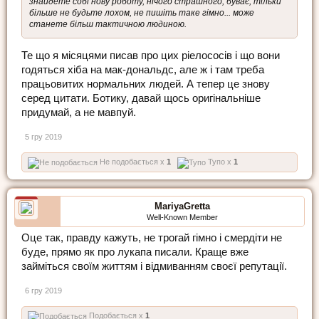
знайдете собі нову роботу, нічого страшного, буває, тільки
більше не будьте лохом, не пишіть таке гімно... може
станете більш тактичною людиною.
Те що я місяцями писав про цих ріелососів і що вони
годяться хіба на мак-дональдс, але ж і там треба
працьовитих нормальних людей. А тепер це знову
серед цитати. Ботику, давай щось оригінальніше
придумай, а не мавпуй.
5 гру 2019
Не подобається x
1
Тупо x
1
MariyaGretta
Well-Known Member
Оце так, правду кажуть, не трогай гімно і смердіти не
буде, прямо як про лукапа писали. Краще вже
займіться своїм життям і відмиванням своєї репутації.
6 гру 2019
Подобається x
1