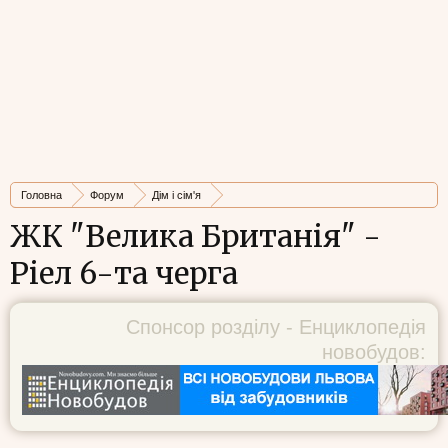
Головна
Форум
Дім і сім'я
Будівництво, ремонт, нерухомість і господарка
ЖК "Велика Британія" -
Ріел 6-та черга
Спонсор розділу - Енциклопедія
новобудов: