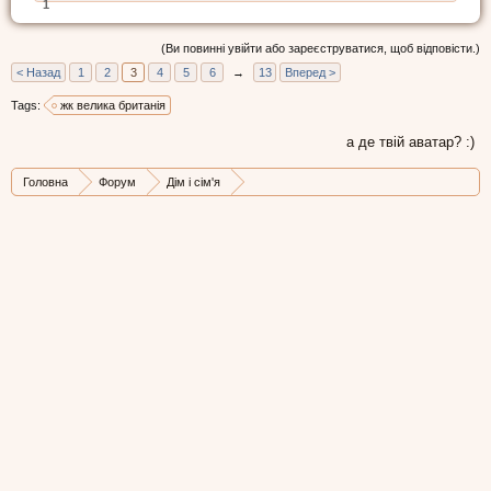
1
(Ви повинні увійти або зареєструватися, щоб відповісти.)
< Назад
1
2
3
4
5
6
→
13
Вперед >
Tags:
жк велика британія
а де твій аватар? :)
Головна
Форум
Дім і сім'я
Будівництво, ремонт, нерухомість і господарка