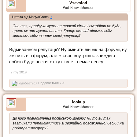
Vsevolod
Well-Known Member
Цитата від MariyaGretta:
↑
Оце так, правду кажуть, не трогай гімно і смердіти не буде,
прямо як про лукапа писали. Краще вже займіться своїм
життям і відмиванням своєї репутації.
Відмиванням репутації? Ну змінить він нік на форумі, ну
змінить він форум, але ж своє внутрішнє завжди з
собою буде нести, от тут і все - немає сенсу.
7 гру 2019
Подобається x
2
lookup
Well-Known Member
До чого повідомлення російською мовою? Чи то ви так
завтикали переключитись зі звичайної повсякденної бесіди на
робочу атмосферу?