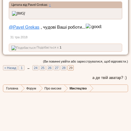
Цитата від Pavel Grekas:
↑
@Pavel Grekas
, чудові Ваші роботи...
31 тра 2018
Подобається x
1
(Ви повинні увійти або зареєструватися, щоб відповісти.)
< Назад
1
←
24
25
26
27
28
29
а де твій аватар? :)
Головна
Форум
Про високе
Мистецтво