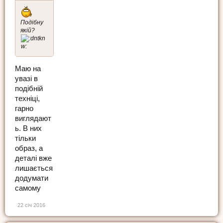
Подібну
якій?
Маю на
увазі в
подібній
техніці,
гарно
виглядают
ь. В них
тільки
образ, а
деталі вже
лишається
додумати
самому
22 січ 2016