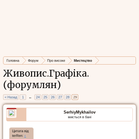
Головна
Форум
Про високе
Мистецтво
Живопис.Графіка.
(форумлян)
< Назад
1
←
24
25
26
27
28
29
SerhiyMykhailov
миється в бані
Цитата від
terRen:
↑