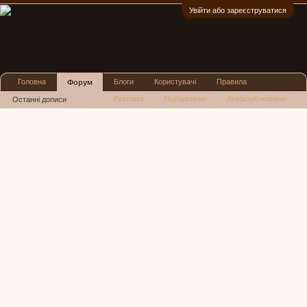
Увійти або зареєструватися
:)
Головна
Блоги
Користувачі
Правила
Форум
Реклама
Посиденьки
Львівські новини
Останні дописи