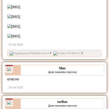
24 тра 2018
Подобається x
3
Зе бест! x
2
Мих
Дуже важлива персона
класно
24 тра 2018
terRen
Дуже важлива персона