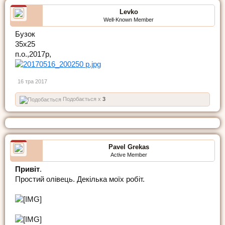
Levko
Well-Known Member
Бузок
35х25
п.о.,2017р,
16 тра 2017
Подобається x
3
Pavel Grekas
Active Member
Привіт
.
Простий олівець. Декілька моїх робіт.