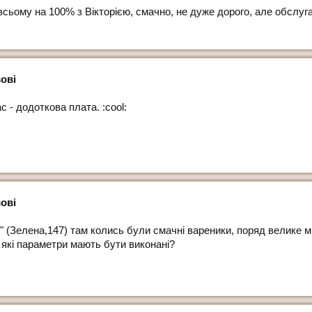
 всьому на 100% з Вікторією, смачно, не дуже дорого, але обслуг
ові
с - додоткова плата. :cool:
ові
у" (Зелена,147) там колись були смачні вареники, поряд велике 
і які параметри мають бути виконані?