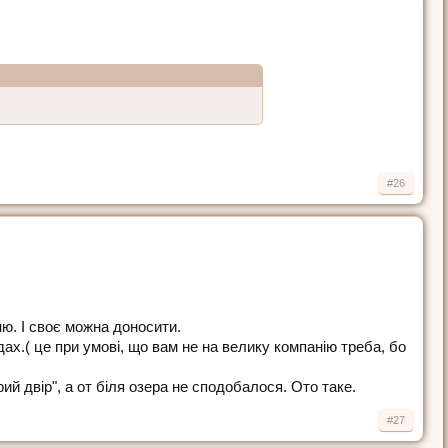
#26
ню. І своє можна доносити.
ладах.( це при умові, що вам не на велику компанію треба, бо
рий двір", а от біля озера не сподобалося. Ото таке.
#27