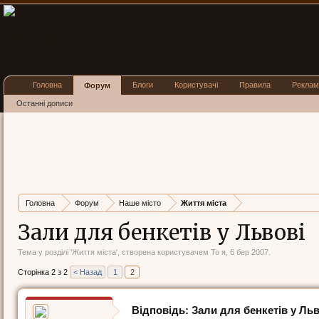
Головна
Блоги
Користувачі
Правила
Реклам
Форум
Останні дописи
Головна
Форум
Наше місто
Життя міста
Зали для бенкетів у Львові
Тема у розділі '
Життя міста
', створена користувачем
То я
,
6 бер 2007
.
Сторінка 2 з 2
< Назад
1
2
Відповідь: Зали для бенкетів у Льв