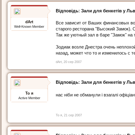
Відповідь: Зали для бенкетів у Льв
dArt
Все зависит от Ваших финансовых во
Well-Known Member
старого ресторана "Высокий Замок).
Так же уютный зал в баре "Замок" на
Зодиак возле Днестра очень неплохо
назад, может что то и изменилось с т
dArt
,
20 сер 2007
Відповідь: Зали для бенкетів у Льв
То я
нас ніби не обманули і взагалі офіціа
Active Member
То я
,
21 сер 2007