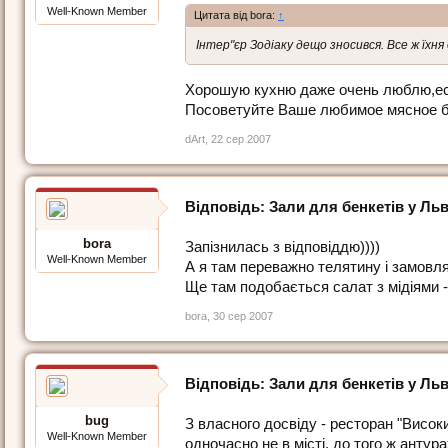
Well-Known Member
Цитата від bora:
↑
Інтер"єр Зодіаку дещо зносився. Все ж їхня
Хорошую кухню даже очень люблю,есл
Посоветуйте Ваше любимое мясное бл
dArt
,
22 сер 2007
Відповідь: Зали для бенкетів у Льв
bora
Запізнилась з відповіддю))))
Well-Known Member
А я там переважно телятину і замовля
Ще там подобається салат з мідіями -
bora
,
30 сер 2007
Відповідь: Зали для бенкетів у Льв
bug
З власного досвіду - ресторан "Висок
Well-Known Member
одночасно не в місті, до того ж антур