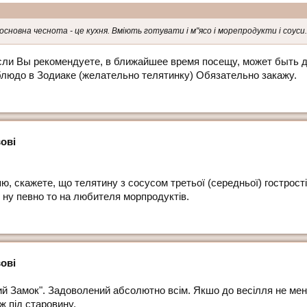
 основна чеснота - це кухня. Вміють готувати і м"ясо і морепродукти і соуси
и Вы рекомендуете, в ближайшее время посещу, может быть да
юдо в Зодиаке (желательно телятинку) Обязательно закажу.
ові
ю, скажете, що телятину з сосусом третьої (середньої) гострості
 ну певно то на любителя морпродуктів.
ові
ий Замок". Задоволений абсолютно всім. Якшо до весілля не менше
аж під старовину.