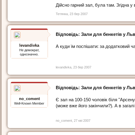
Дійсно гарний зал, була там. Згідна у
Тетянка
,
23 бер 2007
Відповідь: Зали для бенкетів у Льв
levandivka
А куди їм поспішати: за додатковий ча
Не демократ,
однозначно.
levandivka
,
23 бер 2007
Відповідь: Зали для бенкетів у Льв
no_coment
Є зал на 100-150 чоловік біля "Арсен
Well-Known Member
(може вже його закінчили?). А в загал
no_coment
,
27 кві 2007