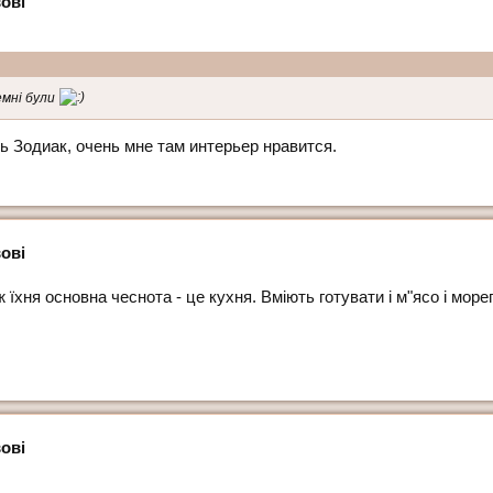
ові
емні були
ь Зодиак, очень мне там интерьер нравится.
ові
 їхня основна чеснота - це кухня. Вміють готувати і м"ясо і мор
ові