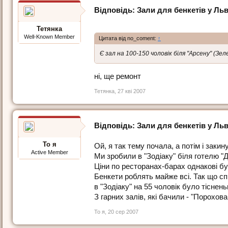
Відповідь: Зали для бенкетів у Льв
Тетянка
Well-Known Member
Цитата від no_coment:
↑
Є зал на 100-150 чоловік біля "Арсену" (Зел
ні, ще ремонт
Тетянка
,
27 кві 2007
Відповідь: Зали для бенкетів у Льв
То я
Ой, я так тему почала, а потім і закинул
Active Member
Ми зробили в "Зодіаку" біля готелю "
Ціни по ресторанах-барах однакові бу
Бенкети роблять майже всі. Так що спра
в "Зодіаку" на 55 чоловік було тіснень
З гарних залів, які бачили - "Порохов
То я
,
20 сер 2007