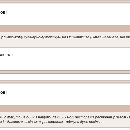
ові
є у львівському кулінарному технікумі на Орджонікідзе (Ольга нагадала, шо 
весіллі
ові
кщо так, то це один з найулюбленіших моїх ресторанів ресторан у Львові - 
к і в багатьох львівських ресторанах - обслуга дуже повільна.