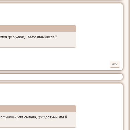
тепер це Пулюя.). Тато там ювілей
#22
готують дуже смачно, ціни розумні та й