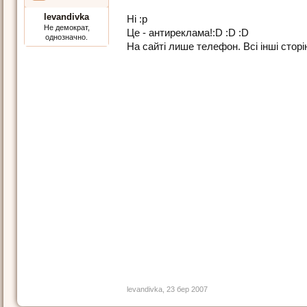
levandivka
Ні :p
Не демократ,
Це - антиреклама!:D :D :D
однозначно.
На сайті лише телефон. Всі інші сторін
levandivka
,
23 бер 2007