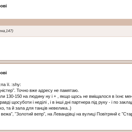
ові
ена,147)
ові
а її. :shy:
Дністер". Точно вже адресу не памятаю.
ли 130-150 на людину ну і + , якщо щось не вміщалося в їхнє ме
вді щосуботи і неділі , і в інші дні партнера під руку - і по зак
ко, та й зала для танців невелика..)
а вежа", "Золотий вепр", на Левандівці на вулиці Повітрянй є "Ста