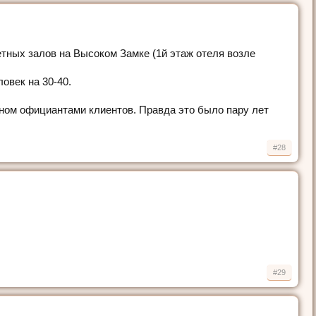
тных залов на Высоком Замке (1й этаж отеля возле
овек на 30-40.
аном официантами клиентов. Правда это было пару лет
#28
#29