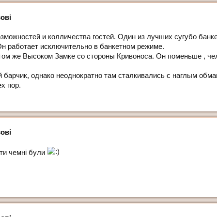
ові
зможностей и колличества гостей. Один из лучших сугубо банке
 Он работает исключительно в банкетном режиме.
 том же Высоком Замке со стороны Кривоноса. Он поменьше , чел
й барчик, однако неоднократно там сталкивались с наглым обм
ех пор.
ові
нти чемні були