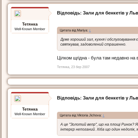
Відповідь: Зали для бенкетів у Льв
Тетянка
Well-Known Member
Цитата від Mariya:
↑
Дуже хороший зал, кухня і обслуговування 
святкував, задоволений страшенно.
Цілком щгідна - була там недавно на 
Тетянка
,
23 бер 2007
Відповідь: Зали для бенкетів у Льв
Тетянка
Well-Known Member
Цитата від Viktoria Jichova:
↑
А це "Золотий вепр", що на площі Ринок? Я
інтерєр непоганий. Хіба що один недолік, я