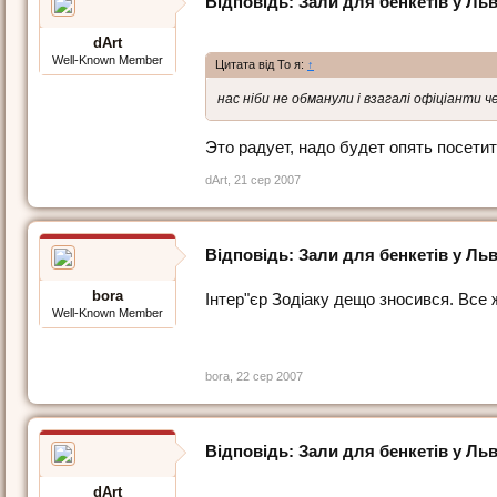
Відповідь: Зали для бенкетів у Льв
dArt
Well-Known Member
Цитата від То я:
↑
нас ніби не обманули і взагалі офіціанти ч
Это радует, надо будет опять посетит
dArt
,
21 сер 2007
Відповідь: Зали для бенкетів у Льв
bora
Інтер"єр Зодіаку дещо зносився. Все ж
Well-Known Member
bora
,
22 сер 2007
Відповідь: Зали для бенкетів у Льв
dArt