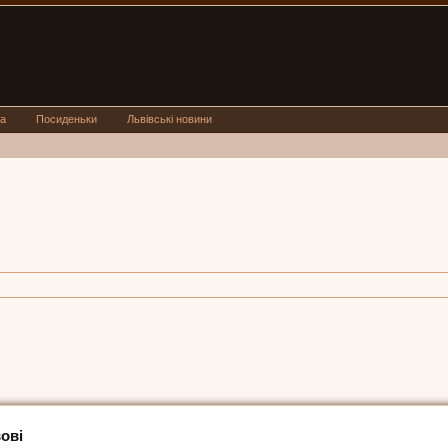
а
Посиденьки
Львівські новини
ові