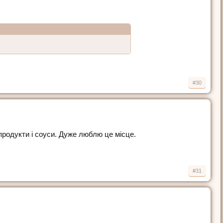
#30
епродукти і соуси. Дуже люблю це місце.
#31