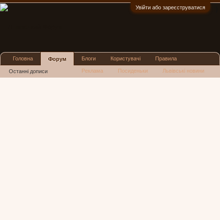
Увійти або зареєструватися
:)
Головна
Блоги
Користувачі
Правила
Форум
Реклама
Посиденьки
Львівські новини
Останні дописи