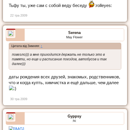
Тьфу ты, уже сам с собой веду беседу
:rolleyes:
22 тра 2009
Serena
May Flower
Цитата від Зимняя:
↑
повезло))) а мне приходится держать не только это в
памяти, но еще и расписание поездов, автобусов и так
далее)))
даты рождения всех друзей, знакомых, родственников,
что и когда купть, химчистка и ещё дальше, чем далее
30 тра 2009
Gyppsy
:hi: