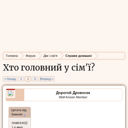
Головна
Форум
Дім і сім'я
Справи домашні
Хто головний у сім'ї?
< Назад
1
2
3
Вперед >
Дорогой Дровосек
Well-Known Member
Цитата від
Зимняя:
↑
повезло))
) а мне