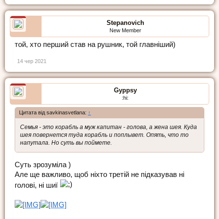
Stepanovich
New Member
той, хто перший став на рушник, той главніший)
14 чер 2021
Gyppsy
:hi:
Цитата від savkinasvetlana:
↑
Семья - это корабль а муж капитан - голова, а жена шея. Куда
шея повернется туда корабль и поплывет. Опять, что то
напутала. Но суть вы поймете.
Суть зрозуміла )
Але ще важливо, щоб ніхто третій не підказував ні
голові, ні шиї