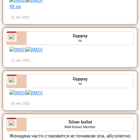
49 хв
11 лют 2021
Gyppsy
:hi:
12 лют 2021
Gyppsy
:hi:
20 лют 2021
Silver bullet
Well-Known Member
Женщина часто становится источником зла, абсолютно