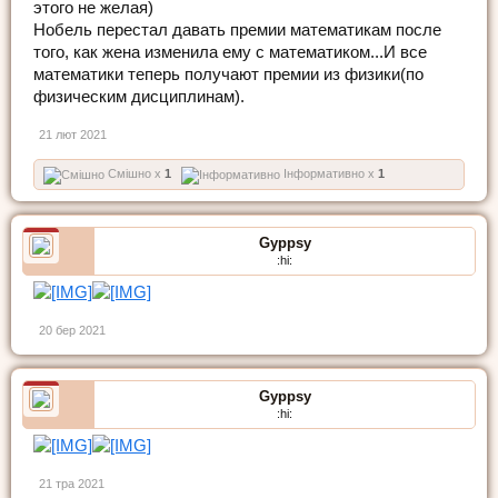
этого не желая)
Нобель перестал давать премии математикам после
того, как жена изменила ему с математиком...И все
математики теперь получают премии из физики(по
физическим дисциплинам).
21 лют 2021
Смішно x
1
Інформативно x
1
Gyppsy
:hi:
20 бер 2021
Gyppsy
:hi:
21 тра 2021