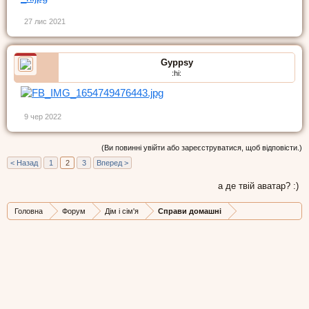
27 лис 2021
Gyppsy
:hi:
9 чер 2022
(Ви повинні увійти або зареєструватися, щоб відповісти.)
< Назад
1
2
3
Вперед >
а де твій аватар? :)
Головна
Форум
Дім і сім'я
Справи домашні