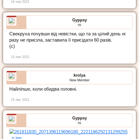
16 чер 2021
Gyppsy
:hi:
Свекруха почувши від невістки, що та за цілий день ні
разу не присіла, заставила її присідати 60 разів.
(с)
15 лип 2021
krolya
New Member
Найліпше, коли обидва головні.
15 лис 2021
Gyppsy
:hi: