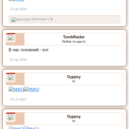
12 гру 2019
Креативно x
1
TombRaider
Любов та щастя
В нас головний - кот
22 гру 2019
Gyppsy
:hi:
10 січ 2021
Gyppsy
:hi: