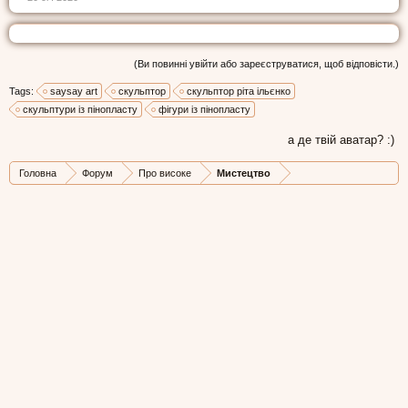
(Ви повинні увійти або зареєструватися, щоб відповісти.)
Tags:
saysay art
скульптор
скульптор ріта ільєнко
скульптури із пінопласту
фігури із пінопласту
а де твій аватар? :)
Головна
Форум
Про високе
Мистецтво