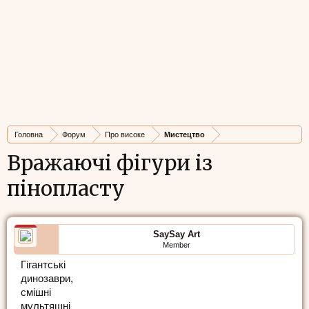
Головна
Форум
Про високе
Мистецтво
Вражаючі фігури із
пінопласту
SaySay Art
Member
Гігантські
динозаври,
смішні
мультяшні