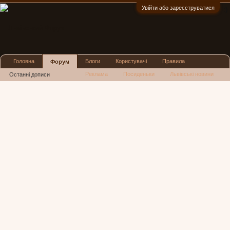
Увійти або зареєструватися
:)
Головна
Блоги
Користувачі
Правила
Форум
Реклама
Посиденьки
Львівські новини
Останні дописи