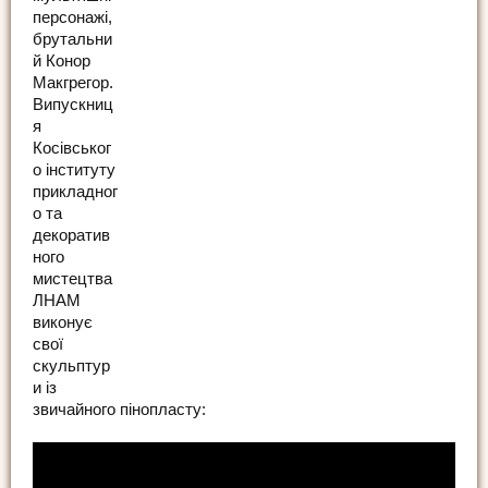
персонажі,
брутальни
й Конор
Макгрегор.
Випускниц
я
Косівськог
о інституту
прикладног
о та
декоратив
ного
мистецтва
ЛНАМ
виконує
свої
скульптур
и із
звичайного пінопласту: