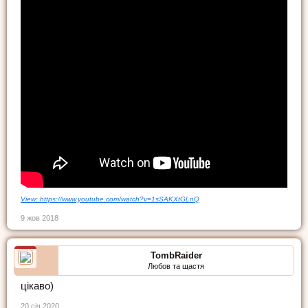
View: https://www.youtube.com/watch?v=1sSAKXtGLnQ
9 жов 2018
TombRaider
Любов та щастя
цікаво)
20 січ 2020